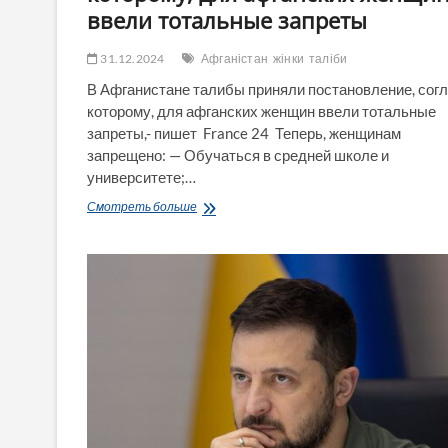
ввели тотальные запреты
31.12.2024
Афганістан
жінки
таліби
В Афганистане талибы приняли постановление, сог
которому, для афганских женщин ввели тотальные
запреты,- пишет France 24 Теперь, женщинам
запрещено: — Обучаться в средней школе и
университете;…
France
Смотреть больше
24:
В
Афганистане
талибы
приняли
постановление,
согласно
которому,
для
афганских
женщин
ввели
тотальные