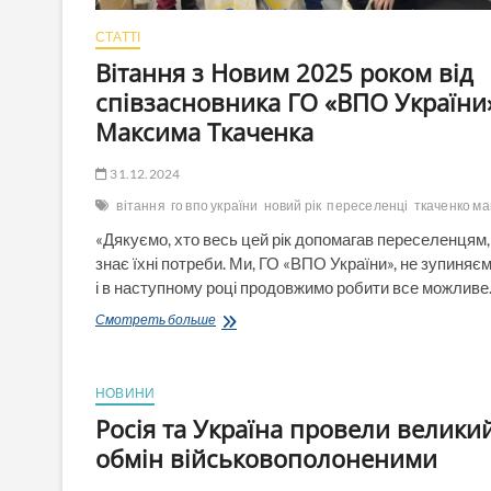
СТАТТІ
Вітання з Новим 2025 роком від
співзасновника ГО «ВПО України
Максима Ткаченка
31.12.2024
вітання
го впо україни
новий рік
переселенці
ткаченко м
«Дякуємо, хто весь цей рік допомагав переселенцям,
знає їхні потреби. Ми, ГО «ВПО України», не зупиняє
і в наступному році продовжимо робити все можлив
Вітання
Смотреть больше
з
Новим
2025
НОВИНИ
роком
від
Росія та Україна провели велики
співзасновника
обмін військовополоненими
ГО
«ВПО