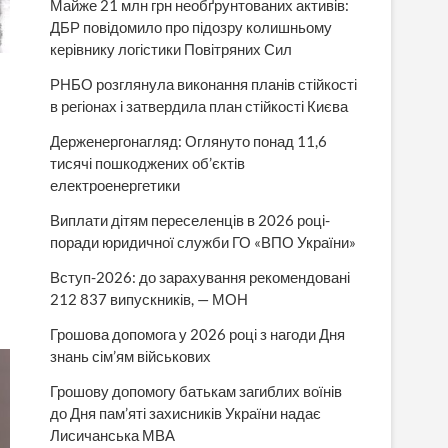
Майже 21 млн грн необґрунтованих активів:
ДБР повідомило про підозру колишньому
керівнику логістики Повітряних Сил
РНБО розглянула виконання планів стійкості
в регіонах і затвердила план стійкості Києва
Держенергонагляд: Оглянуто понад 11,6
тисячі пошкоджених об’єктів
електроенергетики
Виплати дітям переселенців в 2026 році-
поради юридичної служби ГО «ВПО України»
Вступ-2026: до зарахування рекомендовані
212 837 випускників, — МОН
Грошова допомога у 2026 році з нагоди Дня
знань сім’ям військових
Грошову допомогу батькам загиблих воїнів
до Дня пам’яті захисників України надає
Лисичанська МВА