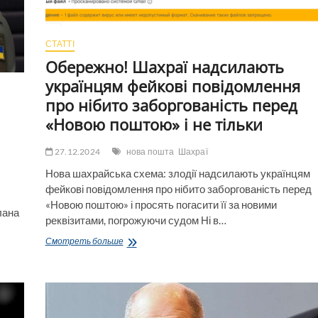
СТАТТІ
Обережно! Шахраї надсилають
українцям фейкові повідомлення
про нібито заборгованість перед
«Новою поштою» і не тільки
27.12.2024
нова пошта
Шахраї
Нова шахрайська схема: злодії надсилають українцям
фейкові повідомлення про нібито заборгованість перед
«Новою поштою» і просять погасити її за новими
лана
реквізитами, погрожуючи судом Ні в…
Обережно!
Смотреть больше
Шахраї
надсилають
українцям
фейкові
повідомлення
про