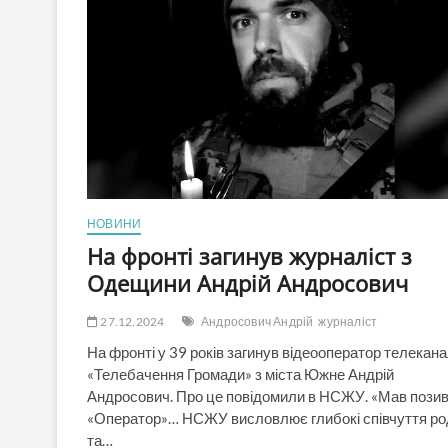
двох
ОВА
НОВИНИ
На фронті загинув журналіст з
Одещини Андрій Андросович
27.12.2024
Андросович Андрій
журналіст
На фронті у 39 років загинув відеооператор телекан
«Телебачення Громади» з міста Южне Андрій
Андросович. Про це повідомили в НСЖУ. «Мав пози
«Оператор»… НСЖУ висловлює глибокі співчуття ро
та…