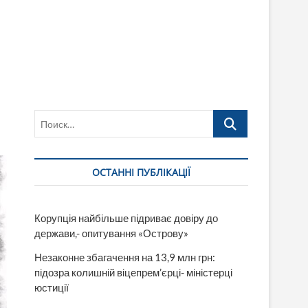
Поиск…
ОСТАННІ ПУБЛІКАЦІЇ
Корупція найбільше підриває довіру до
держави,- опитування «Острову»
Незаконне збагачення на 13,9 млн грн:
підозра колишній віцепрем’єрці- міністерці
юстиції