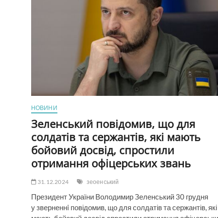
НОВИНИ
Зеленський повідомив, що для
солдатів та сержантів, які мають
бойовий досвід, спростили
отримання офіцерських звань
31.12.2024
зеоенський
Президент України Володимир Зеленський 30 грудня
у зверненнi повідомив, що для солдатів та сержантів, які
мають бойовий досвід спростили отримання офіцерськ