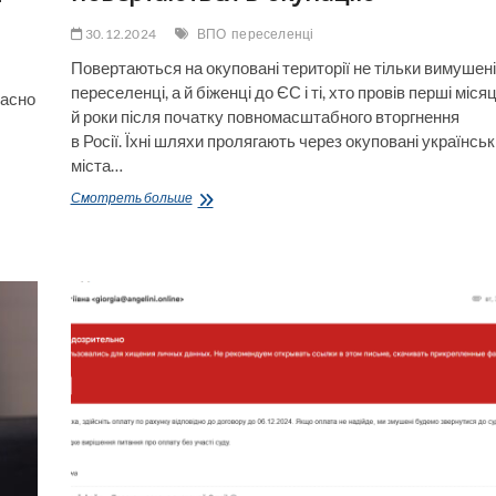
30.12.2024
ВПО
переселенці
Повертаються на окуповані території не тільки вимушені
переселенці, а й біженці до ЄС і ті, хто провів перші місяц
ласно
й роки після початку повномасштабного вторгнення
в Росії. Їхні шляхи пролягають через окуповані українськ
міста…
Трагедія
Смотреть больше
та фарс.
Як і чому
вимушені
переселенці
повертаються
в окупацію