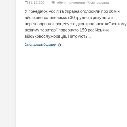
України»
31.12.2024
обмін
полоненні
Росія
україна
Максима
У понеділок Росія та Україна оголосили про обмін
Ткаченка
вйськовополоненими. «30 грудня в результаті
переговорного процесу з підконтрольною київському
режиму території повернуто 150 російських
військовослужбовців. Натомість…
Росія
Смотреть больше
та
Україна
провели
великий
обмін
військовополоненими