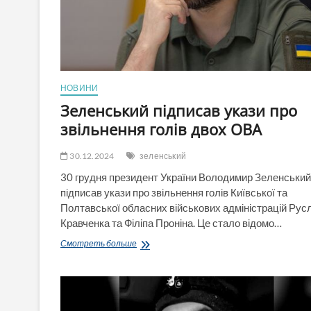
запреты
НОВИНИ
Зеленський підписав укази про
звільнення голів двох ОВА
30.12.2024
зеленський
30 грудня президент України Володимир Зеленський
підписав укази про звільнення голів Київської та
Полтавської обласних військових адміністрацій Рус
Кравченка та Філіпа Проніна. Це стало відомо…
Зеленський
Смотреть больше
підписав
укази
про
звільнення
голів