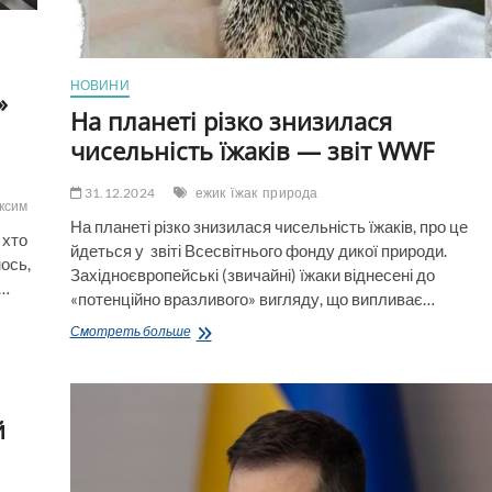
НОВИНИ
»
На планеті різко знизилася
чисельність їжаків — звіт WWF
31.12.2024
ежик
їжак
природа
аксим
На планеті різко знизилася чисельність їжаків, про це
 хто
йдеться у звіті Всесвітнього фонду дикої природи.
мось,
Західноєвропейські (звичайні) їжаки віднесені до
е…
«потенційно вразливого» вигляду, що випливає…
На
Смотреть больше
планеті
різко
знизилася
чисельність
й
їжаків
—
звіт
WWF