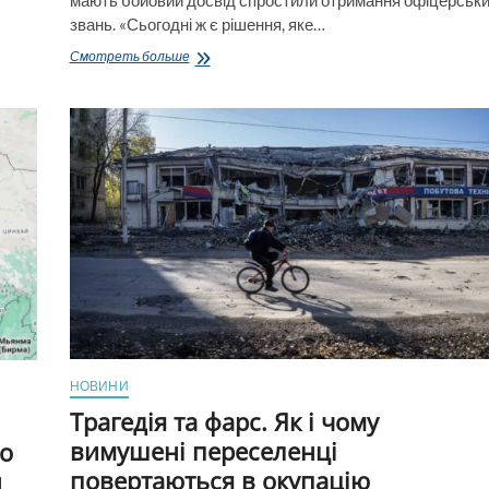
звань. «Сьогодні ж є рішення, яке…
Зеленський
Смотреть больше
повідомив,
що
для
солдатів
та
сержантів,
які
мають
бойовий
досвід,
спростили
отримання
офіцерських
звань
НОВИНИ
Трагедія та фарс. Як і чому
вимушені переселенці
о
повертаються в окупацію
н