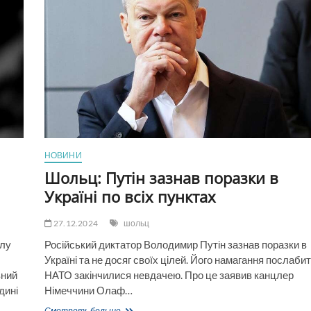
нібито
заборгованість
перед
«Новою
поштою»
і
не
тільки
НОВИНИ
Шольц: Путін зазнав поразки в
Україні по всіх пунктах
27.12.2024
шольц
алу
Російський диктатор Володимир Путін зазнав поразки в
Україні та не досяг своїх цілей. Його намагання послаби
вний
НАТО закінчилися невдачею. Про це заявив канцлер
дині
Німеччини Олаф…
Шольц:
Смотреть больше