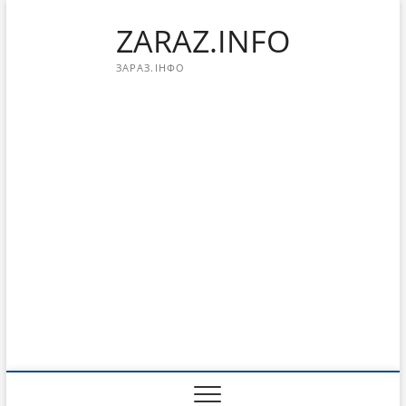
Перейти
ZARAZ.INFO
к
содержимому
ЗАРАЗ.ІНФО