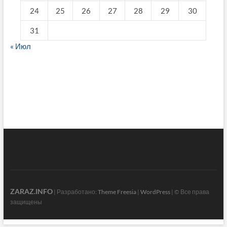
24
25
26
27
28
29
30
31
« Июл
fake breitling
ZARAZ.INFO
| Разработано:
Theme Freesia
|
WordPress
| © Все права
защищены