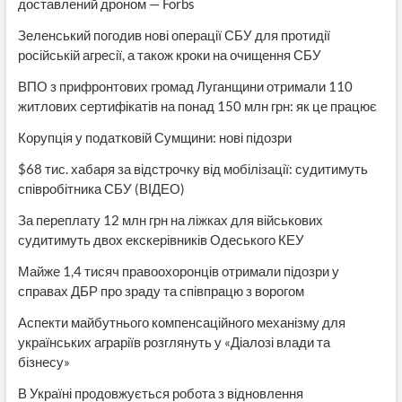
доставлений дроном — Forbs
Зеленський погодив нові операції СБУ для протидії
російській агресії, а також кроки на очищення СБУ
ВПО з прифронтових громад Луганщини отримали 110
житлових сертифікатів на понад 150 млн грн: як це працює
Корупція у податковій Сумщини: нові підозри
$68 тис. хабаря за відстрочку від мобілізації: судитимуть
співробітника СБУ (ВІДЕО)
За переплату 12 млн грн на ліжках для військових
судитимуть двох екскерівників Одеського КЕУ
Майже 1,4 тисяч правоохоронців отримали підозри у
справах ДБР про зраду та співпрацю з ворогом
Аспекти майбутнього компенсаційного механізму для
українських аграріїв розглянуть у «Діалозі влади та
бізнесу»
В Україні продовжується робота з відновлення