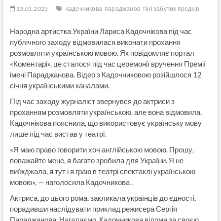
13.01.2025
кадочникова
параджанов
тіні забутих предків
Народна артистка України Лариса Кадочнікова під час
публічного заходу відмовилася виконати прохання
розмовляти українською мовою. Як повідомляє портал
«Коментарі», це сталося під час церемонії вручення Премії
імені Параджанова. Відео з Кадочниковою розійшлося 12
січня українськими каналами.
Під час заходу журналіст звернувся до актриси з
проханням розмовляти українською, але вона відмовила.
Кадочнікова пояснила, що використовує українську мову
лише під час вистав у театрі.
«Я маю право говорити хоч англійською мовою. Прошу,
поважайте мене, я багато зробила для України. Я не
виїжджала, я тут і я граю в театрі спектаклі українською
мовою», — наголосила Кадочникова .
Актриса, до цього рома, закликала українців до єдності,
порадивши наслідувати приклад режисера Сергія
Параджанова. Нагадаємо, Кадочникова відома за своєю