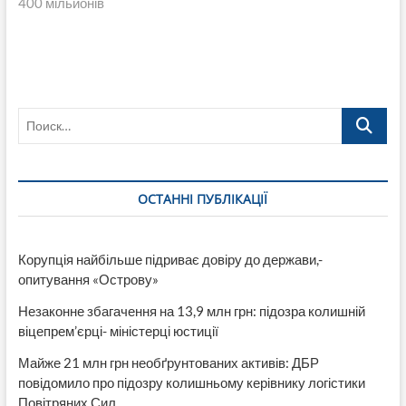
400 мільйонів
Поиск…
ОСТАННІ ПУБЛІКАЦІЇ
Корупція найбільше підриває довіру до держави,-
опитування «Острову»
Незаконне збагачення на 13,9 млн грн: підозра колишній
віцепрем’єрці- міністерці юстиції
Майже 21 млн грн необґрунтованих активів: ДБР
повідомило про підозру колишньому керівнику логістики
Повітряних Сил