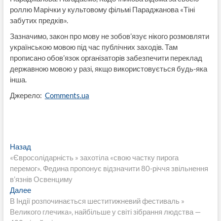
роллю Марічки у культовому фільмі Параджанова «Тіні
забутих предків».
Зазначимо, закон про мову не зобов’язує нікого розмовляти
українською мовою під час публічних заходів. Там
прописано обов’язок організаторів забезпечити переклад
державною мовою у разі, якщо використовується будь-яка
інша.
Джерело:
Comments.ua
Навигация
Предыдущая
Назад
запись:
«Євросолідарність » захотіла «свою частку пирога
по
перемог». Федина пропонує відзначити 80-річчя звільнення
записям
в’язнів Освенциму
Следующая
Далее
запись:
В Індії розпочинається шеститижневий фестиваль »
Великого глечика», найбільше у світі зібрання людства —