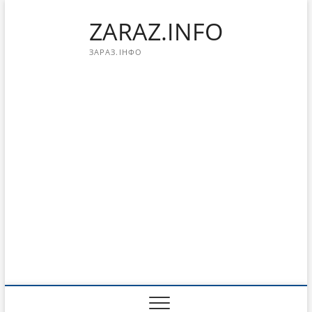
Перейти
ZARAZ.INFO
к
содержимому
ЗАРАЗ.ІНФО