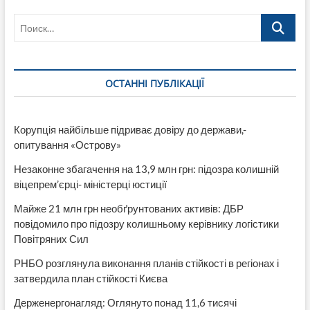
енергетиків
Поиск…
—
їх
постійно
використовують
військові
ОСТАННІ ПУБЛІКАЦІЇ
Корупція найбільше підриває довіру до держави,-
опитування «Острову»
Незаконне збагачення на 13,9 млн грн: підозра колишній
віцепрем’єрці- міністерці юстиції
Майже 21 млн грн необґрунтованих активів: ДБР
повідомило про підозру колишньому керівнику логістики
Повітряних Сил
РНБО розглянула виконання планів стійкості в регіонах і
затвердила план стійкості Києва
Держенергонагляд: Оглянуто понад 11,6 тисячі