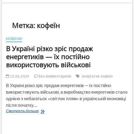
Метка:
кофеїн
НОВИНИ
В Україні різко зріс продаж
енергетиків — їх постійно
використовують військові
12.06.2024
Без комментариев
енергетик
кофеїн
В Україні різко зріс продаж енергетиків — їх постійно
використовують військові, а виробництво енергетиків стало
однією з небагатьох «світлих плям» в українській економіці
після початку…
В
Смотреть больше
Україні
різко
зріс
продаж