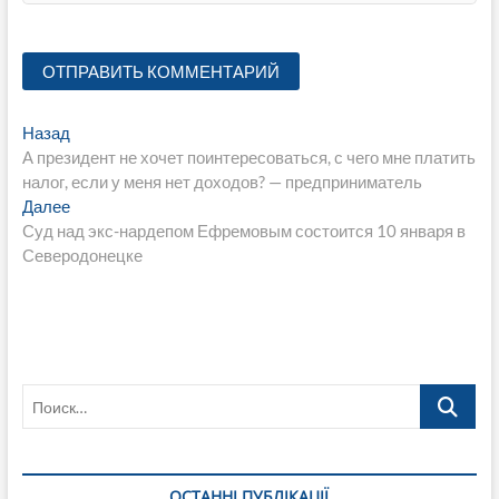
Навигация
Предыдущая
Назад
запись:
А президент не хочет поинтересоваться, с чего мне платить
по
налог, если у меня нет доходов? — предприниматель
записям
Следующая
Далее
запись:
Суд над экс-нардепом Ефремовым состоится 10 января в
Северодонецке
Поиск…
ОСТАННІ ПУБЛІКАЦІЇ