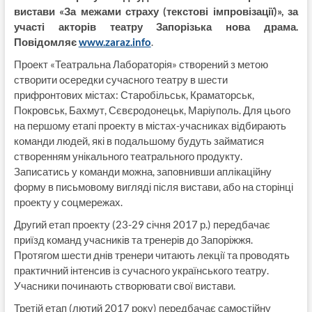
вистави «За межами страху (текстові імпровізації)», за
участі акторів театру Запорізька нова драма.
Повідомляє
www.zaraz.info
.
Проект «Театральна Лабораторія» створений з метою
створити осередки сучасного театру в шести
прифронтових містах: Старобільськ, Краматорськ,
Покровськ, Бахмут, Сєвєродонецьк, Маріуполь. Для цього
на першому етапі проекту в містах-учасниках відбирають
команди людей, які в подальшому будуть займатися
створенням унікального театрального продукту.
Записатись у команди можна, заповнивши аплікаційну
форму в письмовому вигляді після вистави, або на сторінці
проекту у соцмережах.
Другий етап проекту (23-29 січня 2017 р.) передбачає
приїзд команд учасників та тренерів до Запоріжжя.
Протягом шести днів тренери читають лекції та проводять
практичний інтенсив із сучасного українського театру.
Учасники починають створювати свої вистави.
Третій етап (лютий 2017 року) передбачає самостійну