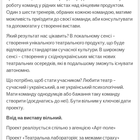
роботу команд у рідних містах над кінцевим продуктом.
Один з шести тренерів, обраних кожною командою, матиме
можливість приїздити до своєї команди, аби консультувати
та допомогати у створенні вистави.
Який результат нас цікавить? В локальному сенсі –
створення унікального театрального продукту, що буде
відповідати стандартам сучасної культури. В широкому
сенсі – створення у східноукраїнських містах нових
театральних осередків, які в подальшому зможуть існувати
автономно.
Що потрібно, щоб стати учасником? Любити театр –
сучасний і український, а не український психологічний.
Мати команду однодумців або бажання таку команду
створити (доєднатись до неї). Бути вільним у ключові дати
проекту.
Вхід на виставу вільний.
Проект реалізується спільно з агенцією «Арт-поле»
Проект «Театральна лабораторія: за межами страху»