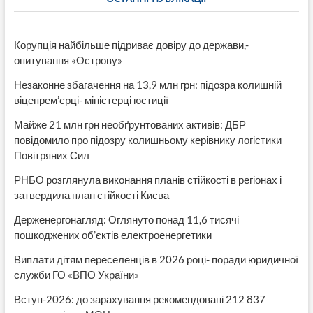
Корупція найбільше підриває довіру до держави,-
опитування «Острову»
Незаконне збагачення на 13,9 млн грн: підозра колишній
віцепрем’єрці- міністерці юстиції
Майже 21 млн грн необґрунтованих активів: ДБР
повідомило про підозру колишньому керівнику логістики
Повітряних Сил
РНБО розглянула виконання планів стійкості в регіонах і
затвердила план стійкості Києва
Держенергонагляд: Оглянуто понад 11,6 тисячі
пошкоджених об’єктів електроенергетики
Виплати дітям переселенців в 2026 році- поради юридичної
служби ГО «ВПО України»
Вступ-2026: до зарахування рекомендовані 212 837