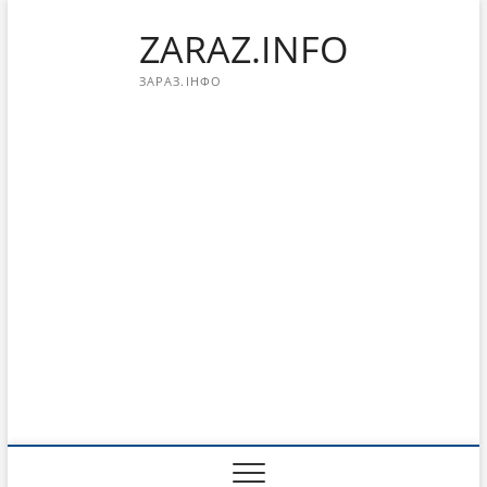
Перейти
ZARAZ.INFO
к
содержимому
ЗАРАЗ.ІНФО