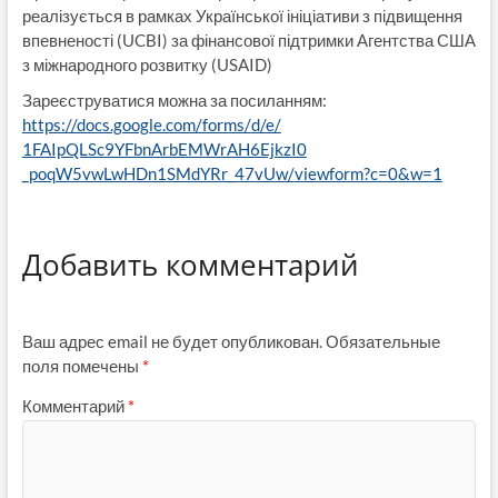
реалізується в рамках Української ініціативи з підвищення
впевненості (UCBI) за фінансової підтримки Агентства США
з міжнародного розвитку (USAID)​
Зареєструватися можна за посиланням:
https://docs.google.com/forms/
d/e/
1FAIpQLSc9YFbnArbEMWrAH6EjkzI0
_poqW5vwLwHDn1SMdYRr_47vUw/
viewform?c=0&w=1
Добавить комментарий
Ваш адрес email не будет опубликован.
Обязательные
поля помечены
*
Комментарий
*