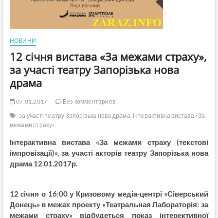
НОВИНИ
12 січня вистава «За межами страху»,
за участі театру Запорізька нова
драма
07.01.2017
Без комментариев
за участі театру Запорізька нова драма
Інтерактивна вистава «За
межами страху»
Інтерактивна вистава «За межами страху (текстові
імпровізації)», за участі акторів театру Запорізька нова
драма 12.01.2017р.
12 cічня о 16:00 у Кризовому медіа-центрі «Сіверський
Донець» в межах проекту «Театральная Лабораторія: за
межами страху» відбудеться показ інтерективної