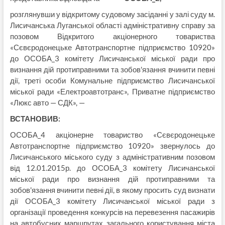
розглянувши у відкритому судовому засіданні у залі суду м.
Лисичанська Луганської області адміністративну справу за
позовом Відкритого акціонерного товариства
«Сєвєродонецьке Автотранспортне підприємство 10920»
до ОСОБА_3 комітету Лисичанської міської ради про
визнання дій протиправними та зобов'язання вчинити певні
дії, треті особи Комунальне підприємство Лисичанської
міської ради «Електроавтотранс», Приватне підприємство
«Люкс авто — СДК», —
ВСТАНОВИВ:
ОСОБА_4 акціонерне товариство «Сєвєродонецьке
Автотранспортне підприємство 10920» звернулось до
Лисичанського міського суду з адміністративним позовом
від 12.01.2015р. до ОСОБА_3 комітету Лисичанської
міської ради про визнання дій протиправними та
зобов'язання вчинити певні дії, в якому просить суд визнати
дії ОСОБА_3 комітету Лисичанської міської ради з
організації проведення конкурсів на перевезення пасажирів
на автобусних маршрутах загального користування міста