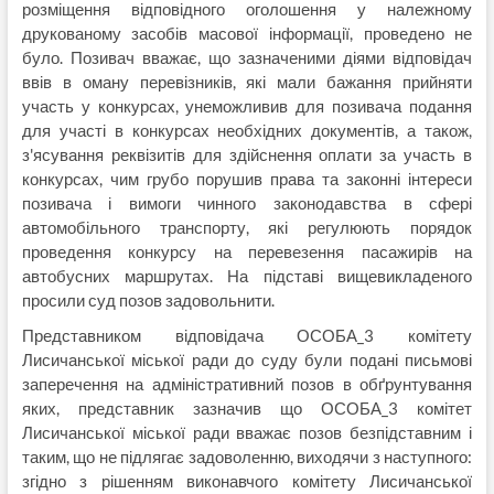
розміщення відповідного оголошення у належному
друкованому засобів масової інформації, проведено не
було. Позивач вважає, що зазначеними діями відповідач
ввів в оману перевізників, які мали бажання прийняти
участь у конкурсах, унеможливив для позивача подання
для участі в конкурсах необхідних документів, а також,
з'ясування реквізитів для здійснення оплати за участь в
конкурсах, чим грубо порушив права та законні інтереси
позивача і вимоги чинного законодавства в сфері
автомобільного транспорту, які регулюють порядок
проведення конкурсу на перевезення пасажирів на
автобусних маршрутах. На підставі вищевикладеного
просили суд позов задовольнити.
Представником відповідача ОСОБА_3 комітету
Лисичанської міської ради до суду були подані письмові
заперечення на адміністративний позов в обґрунтування
яких, представник зазначив що ОСОБА_3 комітет
Лисичанської міської ради вважає позов безпідставним і
таким, що не підлягає задоволенню, виходячи з наступного:
згідно з рішенням виконавчого комітету Лисичанської