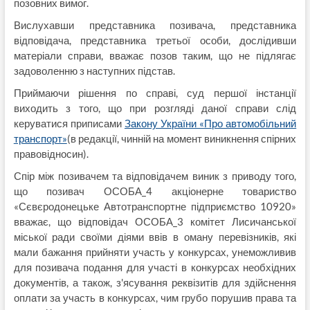
позовних вимог.
Вислухавши представника позивача, представника
відповідача, представника третьої особи, дослідивши
матеріали справи, вважає позов таким, що не підлягає
задоволенню з наступних підстав.
Приймаючи рішення по справі, суд першої інстанції
виходить з того, що при розгляді даної справи слід
керуватися приписами
Закону України «Про автомобільний
транспорт»
(в редакції, чинній на момент виникнення спірних
правовідносин).
Спір між позивачем та відповідачем виник з приводу того,
що позивач ОСОБА_4 акціонерне товариство
«Сєвєродонецьке Автотранспортне підприємство 10920»
вважає, що відповідач ОСОБА_3 комітет Лисичанської
міської ради своїми діями ввів в оману перевізників, які
мали бажання прийняти участь у конкурсах, унеможливив
для позивача подання для участі в конкурсах необхідних
документів, а також, з'ясування реквізитів для здійснення
оплати за участь в конкурсах, чим грубо порушив права та