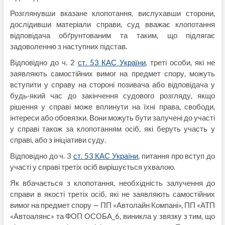
Розглянувши вказане клопотання, вислухавши сторони,
дослідивши матеріали справи, суд вважає клопотання
відповідача обґрунтованим та таким, що підлягає
задоволенню з наступних підстав.
Відповідно до ч. 2
ст. 53 КАС України
, треті особи, які не
заявляють самостійних вимог на предмет спору, можуть
вступити у справу на стороні позивача або відповідача у
будь-який час до закінчення судового розгляду, якщо
рішення у справі може вплинути на їхні права, свободи,
інтереси або обовязки. Вони можуть бути залучені до участі
у справі також за клопотанням осіб, які беруть участь у
справі, або з ініціативи суду.
Відповідно до ч. 3
ст. 53 КАС України
, питання про вступ до
участі у справі третіх осіб вирішується ухвалою.
Як вбачається з клопотання, необхідність залучення до
справи в якості третіх осіб, які не заявляють самостійних
вимог на предмет спору — ПП «Автолайн Компані», ПП «АТП
«Автоалянс» та ФОП ОСОБА_6, виникла у звязку з тим, що