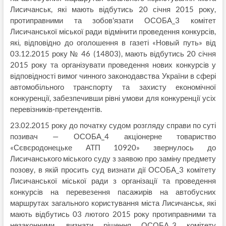
Лисичанськ, які мають відбутись 20 січня 2015 року,
протиправними та зобов'язати ОСОБА_3 комітет
Лисичанської міської ради відмінити проведення конкурсів,
які, відповідно до оголошення в газеті «Новый путь» від
03.12.2015 року № 46 (14803), мають відбутись 20 січня
2015 року та організувати проведення нових конкурсів у
відповідності вимог чинного законодавства України в сфері
автомобільного транспорту та захисту економічної
конкуренції, забезпечивши рівні умови для конкуренції усіх
перевізників-претендентів.
23.02.2015 року до початку судом розгляду справи по суті
позивач — ОСОБА_4 акціонерне товариство
«Сєвєродонецьке АТП 10920» звернулось до
Лисичанського міського суду з заявою про заміну предмету
позову, в якій просить суд визнати дії ОСОБА_3 комітету
Лисичанської міської ради з організації та проведення
конкурсів на перевезення пасажирів на автобусних
маршрутах загального користування міста Лисичанськ, які
мають відбутись 03 лютого 2015 року протиправними та
незаконними, визнати рішення ОСОБА_3 комітету