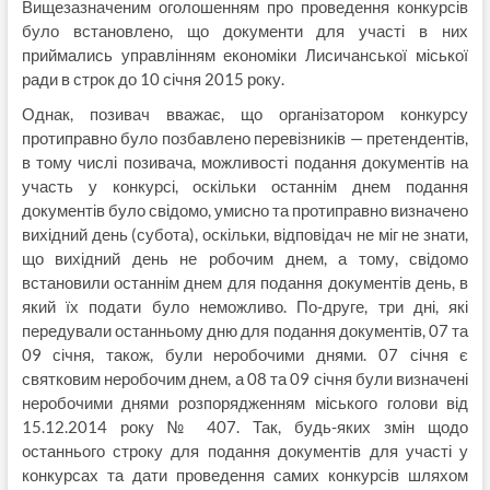
Вищезазначеним оголошенням про проведення конкурсів
було встановлено, що документи для участі в них
приймались управлінням економіки Лисичанської міської
ради в строк до 10 січня 2015 року.
Однак, позивач вважає, що організатором конкурсу
протиправно було позбавлено перевізників — претендентів,
в тому числі позивача, можливості подання документів на
участь у конкурсі, оскільки останнім днем подання
документів було свідомо, умисно та протиправно визначено
вихідний день (субота), оскільки, відповідач не міг не знати,
що вихідний день не робочим днем, а тому, свідомо
встановили останнім днем для подання документів день, в
який їх подати було неможливо. По-друге, три дні, які
передували останньому дню для подання документів, 07 та
09 січня, також, були неробочими днями. 07 січня є
святковим неробочим днем, а 08 та 09 січня були визначені
неробочими днями розпорядженням міського голови від
15.12.2014 року № 407. Так, будь-яких змін щодо
останнього строку для подання документів для участі у
конкурсах та дати проведення самих конкурсів шляхом