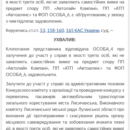
в якості третіх осіб, які не заявляють самостійних вимог на
предмет спору ПП «Автолайн Компані», ПП «АТП
«Автоалянс» та ФОП ОСОБА_6, є обґрунтованим, у звязку
з чим підлягає задоволенню.
Керуючись ст.ст.
53
,
158-160
,
165 КАС України
, суд, —
УХВАЛИВ
:
Клопотання представника відповідача ОСОБА_4 про
залучення до участі у справі в якості третіх осіб, які не
заявляють самостійних вимог на предмет спору ПП
«Автолайн Компані», ПП «АТП «Автоалянс» та ФОП
ОСОБА_6, задовольнити.
Залучити до участі у справі за адміністративним позовом
Конкурсного комітету з організації та проведення конкурсу з
перевезень пасажирів автомобільним транспортом
загального користування міста Лисичанська, Виконавчого
комітету Лисичанської міської ради Луганської області про
визнання дії протиправними і скасування рішень органу
місцевого самоврядування та зобовязання вчинити певні
дії, в якості третіх осіб, які не заявляють самостійних вимог