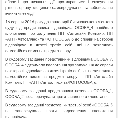
області про визнання дії протиправними і скасування
рішень органу місцевого самоврядування та зобовязання
вчинити певні дії.
16 серпня 2016 року до канцелярії Лисичанського міського
суду від представника відповідача ОСОБА_4 надійшло
клопотання про залучення ПП «Автолайн Компані», ПП
«АТП «Автоалянс» та ФОП ОСОБА_6 до справи на стороні
відповідача в якості третіх осіб, які не заявляють
самостійних вимог на предмет спору.
В судовому засіданні представники відповідача ОСОБА_7,
ОСОБА_4 підтримали клопотання про залучення до справи
на стороні відповідача в якості третіх осіб, які не заявляють
самостійних вимог на предмет спору — ПП «Автолайн
Компані», ПП «АТП «Автоалянс» та ФОП ОСОБА_6.
В судовому засіданні представники позивача ОСОБА_1,
ОСОБА_2 не заперечували проти заявленого клопотання.
В судовому засіданні представник третьої особи ОСОБА_5
не заперечувала проти задоволення клопотання
відповідача.