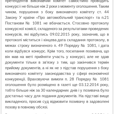
претендентів виконавчий комітет самостійно проводить
конкурсі і не більше ніж 2 роки з моменту оголошення. Таким
чином, порушення з боку виконавчого комітету ст. 44
Закону У країни «Про автомобільний транспорт» та п.21
Постанови № 1081 не вбачається. Стосовно протоколу
конкурсної комісії, складеного за результатами проведених
конкурсів, які відбулись 09.02.2015 року, зазначив, що в
протоколі міститься і кінцева дата складання протоколу, в
межах строку визначеного п. 49 Порядку № 1081, і дата
коли відбувся конкурс. Крім того, посилання позивача, що
він мав на меті прийняти участь у конкурсі, але не здав
документи тільки в зв'язку з тим, що закінчився термін
прийому документів, а ні як не з підстав порушення з боку
виконавчого комітету законодавства у сфері економічної
конкуренції. Враховуючи вимоги п. 28 Порядку № 1081
оголошення було розміщено в газеті ще 03.12.2014 року,
тобто більше ніж за 30 календарних днів і у позивача було
достатньо часу для подання документів. На підставі вище
викладеного, просив суд відмовити позивачу в задоволені
позову в повному обсязі.