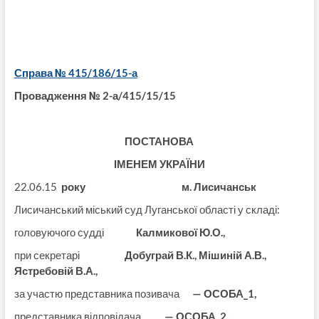
Справа № 415/186/15-а
Провадження № 2-а/415/15/15
ПОСТАНОВА
ІМЕНЕМ УКРАЇНИ
22.06.15
року м. Лисичанськ
Лисичанський міський суд Луганської області у складі:
головуючого судді
Калмикової Ю.О.,
при секретарі
Добуграй В.К., Мішиній А.В.,
Ястребовій В.А.,
за участю представника позивача
— ОСОБА_1,
представника відповідача
— ОСОБА_2,