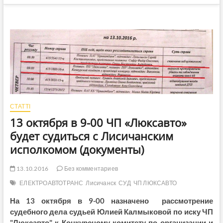
СТАТТІ
13 октября в 9-00 ЧП «Люксавто»
будет судиться с Лисичанским
исполкомом (документы)
13.10.2016
Без комментариев
ЕЛЕКТРОАВТОТРАНС
Лисичанск
СУД
ЧП ЛЮКСАВТО
На 13 октября в 9-00 назначено рассмотрение
судебного дела судьей Юлией Калмыковой по иску ЧП
"Люксавто" к Конкурсному комитету по организации и