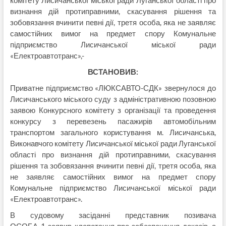
визнання дій протиправними, скасування рішення та
зобовязання вчинити певні дії, третя особа, яка не заявляє
самостійних вимог на предмет спору Комунальне
підприємство Лисичанської міської ради
«Електроавтотранс»,-
ВСТАНОВИВ:
Приватне підприємство «ЛЮКСАВТО-СДК» звернулося до
Лисичанського міського суду з адміністративною позовною
заявою Конкурсного комітету з організації та проведення
конкурсу з перевезень пасажирів автомобільним
транспортом загального користування м. Лисичанська,
Виконавчого комітету Лисичанської міської ради Луганської
області про визнання дій протиправними, скасування
рішення та зобовязання вчинити певні дії, третя особа, яка
не заявляє самостійних вимог на предмет спору
Комунальне підприємство Лисичанської міської ради
«Електроавтотранс».
В судовому засіданні представник позивача
ОСОБА_1
заявив клопотання про забезпечення доказів, а