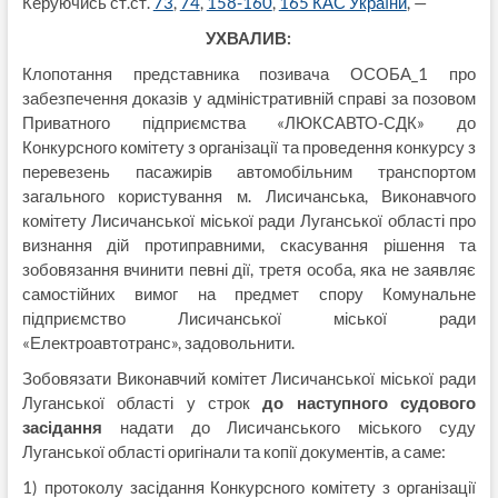
Керуючись ст.ст.
73
,
74
,
158-160
,
165 КАС України
, —
УХВАЛИВ:
Клопотання представника позивача ОСОБА_1 про
забезпечення доказів у адміністративній справі за позовом
Приватного підприємства «ЛЮКСАВТО-СДК» до
Конкурсного комітету з організації та проведення конкурсу з
перевезень пасажирів автомобільним транспортом
загального користування м. Лисичанська, Виконавчого
комітету Лисичанської міської ради Луганської області про
визнання дій протиправними, скасування рішення та
зобовязання вчинити певні дії, третя особа, яка не заявляє
самостійних вимог на предмет спору Комунальне
підприємство Лисичанської міської ради
«Електроавтотранс», задовольнити.
Зобовязати Виконавчий комітет Лисичанської міської ради
Луганської області у строк
до наступного судового
засідання
надати до Лисичанського міського суду
Луганської області оригінали та копії документів, а саме:
1) протоколу засідання Конкурсного комітету з організації