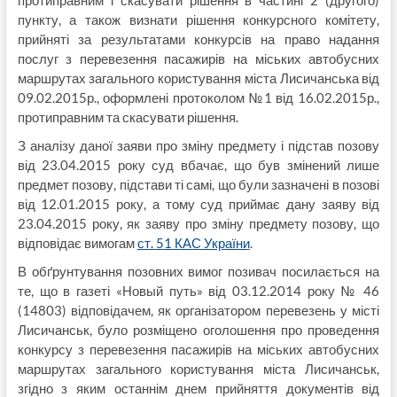
пункту, а також визнати рішення конкурсного комітету,
прийняті за результатами конкурсів на право надання
послуг з перевезення пасажирів на міських автобусних
маршрутах загального користування міста Лисичанська від
09.02.2015р., оформлені протоколом №1 від 16.02.2015р.,
протиправним та скасувати рішення.
З аналізу даної заяви про зміну предмету і підстав позову
від 23.04.2015 року суд вбачає, що був змінений лише
предмет позову, підстави ті самі, що були зазначені в позові
від 12.01.2015 року, а тому суд приймає дану заяву від
23.04.2015 року, як заяву про зміну предмету позову, що
відповідає вимогам
ст. 51 КАС України
.
В обґрунтування позовних вимог позивач посилається на
те, що в газеті «Новый путь» від 03.12.2014 року № 46
(14803) відповідачем, як організатором перевезень у місті
Лисичанськ, було розміщено оголошення про проведення
конкурсу з перевезення пасажирів на міських автобусних
маршрутах загального користування міста Лисичанськ,
згідно з яким останнім днем прийняття документів від