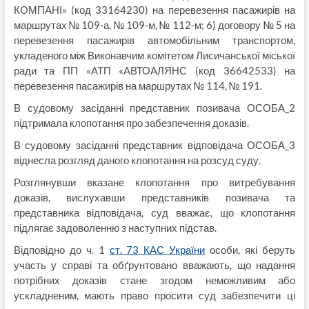
КОМПАНІ» (код 33164230) на перевезення пасажирів на
маршрутах № 109-а, № 109-м, № 112-м; 6) договору № 5 на
перевезення пасажирів автомобільним транспортом,
укладеного між Виконавчим комітетом Лисичанської міської
ради та ПП «АТП «АВТОАЛЯНС (код 36642533) на
перевезення пасажирів на маршрутах № 114, № 191.
В судовому засіданні представник позивача ОСОБА_2
підтримала клопотання про забезпечення доказів.
В судовому засіданні представник відповідача ОСОБА_3
віднесла розгляд даного клопотання на розсуд суду.
Розглянувши вказане клопотання про витребування
доказів, вислухавши представників позивача та
представника відповідача, суд вважає, що клопотання
підлягає задоволенню з наступних підстав.
Відповідно до ч. 1
ст. 73 КАС України
особи, які беруть
участь у справі та обґрунтовано вважають, що надання
потрібних доказів стане згодом неможливим або
ускладненим, мають право просити суд забезпечити ці