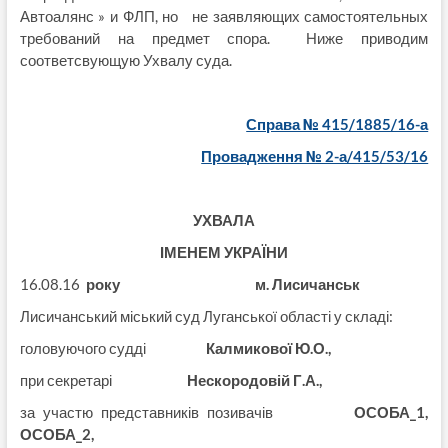
Автоалянс » и ФЛП, но не заявляющих самостоятельных
требований на предмет спора. Ниже приводим
соответсвующую Ухвалу суда.
Справа № 415/1885/16-а
Провадження № 2-а/415/53/16
УХВАЛА
ІМЕНЕМ УКРАЇНИ
16.08.16
року м. Лисичанськ
Лисичанський міський суд Луганської області у складі:
головуючого судді
Калмикової Ю.О.,
при секретарі
Нескородовій Г.А.,
за участю представників позивачів
ОСОБА_1,
ОСОБА_2,