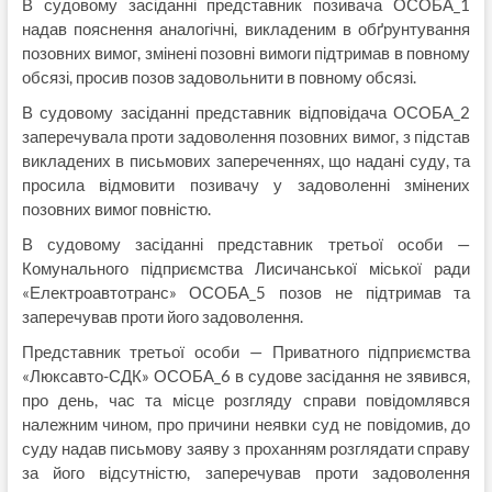
В судовому засіданні представник позивача ОСОБА_1
надав пояснення аналогічні, викладеним в обґрунтування
позовних вимог, змінені позовні вимоги підтримав в повному
обсязі, просив позов задовольнити в повному обсязі.
В судовому засіданні представник відповідача ОСОБА_2
заперечувала проти задоволення позовних вимог, з підстав
викладених в письмових запереченнях, що надані суду, та
просила відмовити позивачу у задоволенні змінених
позовних вимог повністю.
В судовому засіданні представник третьої особи —
Комунального підприємства Лисичанської міської ради
«Електроавтотранс» ОСОБА_5 позов не підтримав та
заперечував проти його задоволення.
Представник третьої особи — Приватного підприємства
«Люксавто-СДК» ОСОБА_6 в судове засідання не зявився,
про день, час та місце розгляду справи повідомлявся
належним чином, про причини неявки суд не повідомив, до
суду надав письмову заяву з проханням розглядати справу
за його відсутністю, заперечував проти задоволення