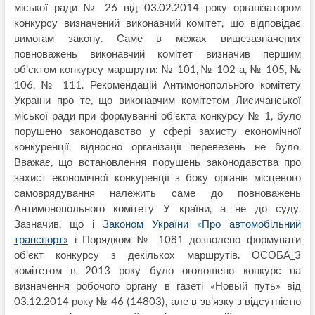
міської ради № 26 від 03.02.2014 року організатором
конкурсу визначений виконавчий комітет, що відповідає
вимогам закону. Саме в межах вищезазначених
повноважень виконавчий комітет визначив першим
об'єктом конкурсу маршрути: № 101, № 102-а, № 105, №
106, № 111. Рекомендацій Антимонопольного комітету
України про те, що виконавчим комітетом Лисичанської
міської ради при формуванні об'єкта конкурсу № 1, було
порушено законодавство у сфері захисту економічної
конкуренції, відносно організації перевезень не було.
Вважає, що встановлення порушень законодавства про
захист економічної конкуренції з боку органів місцевого
самоврядування належить саме до повноважень
Антимонопольного комітету У країни, а не до суду.
Зазначив, що і
Законом України «Про автомобільний
транспорт»
і Порядком № 1081 дозволено формувати
об'єкт конкурсу з декількох маршрутів. ОСОБА_3
комітетом в 2013 року було оголошено конкурс на
визначення робочого органу в газеті «Новый путь» від
03.12.2014 року № 46 (14803), але в зв'язку з відсутністю