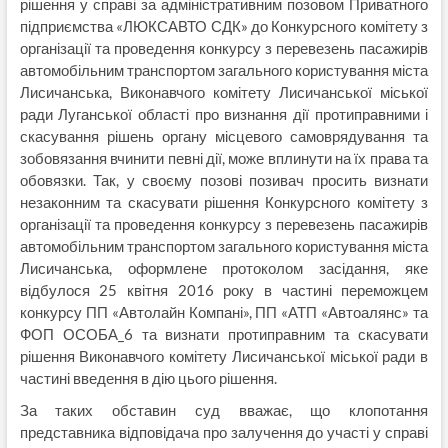
рішення у справі за адміністративним позовом Приватного
підприємства «ЛЮКСАВТО СДК» до Конкурсного комітету з
організації та проведення конкурсу з перевезень пасажирів
автомобільним транспортом загального користування міста
Лисичанська, Виконавчого комітету Лисичанської міської
ради Луганської області про визнання дії протиправними і
скасування рішень органу місцевого самоврядування та
зобовязання вчинити певні дії, може вплинути на їх права та
обовязки. Так, у своєму позові позивач просить визнати
незаконним та скасувати рішення Конкурсного комітету з
організації та проведення конкурсу з перевезень пасажирів
автомобільним транспортом загального користування міста
Лисичанська, оформлене протоколом засідання, яке
відбулося 25 квітня 2016 року в частині переможцем
конкурсу ПП «Автолайн Компані», ПП «АТП «Автоалянс» та
ФОП ОСОБА_6 та визнати протиправним та скасувати
рішення Виконавчого комітету Лисичанської міської ради в
частині введення в дію цього рішення.
За таких обставин суд вважає, що клопотання
представника відповідача про залучення до участі у справі