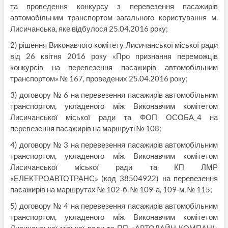
та проведення конкурсу з перевезення пасажирів
автомобільним транспортом загального користування м.
Лисичанська, яке відбулося 25.04.2016 року;
2) рішення Виконавчого комітету Лисичанської міської ради
від 26 квітня 2016 року «Про признання переможців
конкурсів на перевезення пасажирів автомобільним
транспортом» № 167, проведених 25.04.2016 року;
3) договору № 6 на перевезення пасажирів автомобільним
транспортом, укладеного між Виконавчим комітетом
Лисичанської міської ради та ФОП ОСОБА_4 на
перевезення пасажирів на маршруті № 108;
4) договору № 3 на перевезення пасажирів автомобільним
транспортом, укладеного між Виконавчим комітетом
Лисичанської міської ради та КП ЛМР
«ЕЛЕКТРОАВТОТРАНС» (код 38504922) на перевезення
пасажирів на маршрутах № 102-б, № 109-а, 109-м, № 115;
5) договору № 4 на перевезення пасажирів автомобільним
транспортом, укладеного між Виконавчим комітетом
Лисичанської міської ради та ПП «АВТОЛАЙН КОМПАНІ»