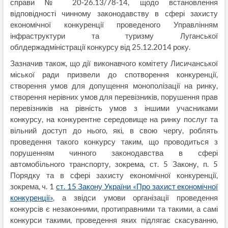
справи № 20-26.13/78-14, щодо встановлення
відповідності чинному законодавству в сфері захисту
економічної конкуренції проведеного Управлінням
інфраструктури та туризму Луганської
облдержадміністрації конкурсу від 25.12.2014 року.
Зазначив також, що дії виконавчого комітету Лисичанської
міської ради призвели до спотворення конкуренції,
створення умов для допущення монополізації на ринку,
створення нерівних умов для перевізників, порушення прав
перевізників на рівність умов з іншими учасниками
конкурсу, на конкурентне середовище на ринку послуг та
вільний доступ до нього, які, в свою чергу, роблять
проведення такого конкурсу таким, що проводиться з
порушенням чинного законодавства в сфері
автомобільного транспорту, зокрема, ст. 5 Закону, п. 5
Порядку та в сфері захисту економічної конкуренції,
зокрема, ч. 1
ст. 15 Закону України «Про захист економічної
конкуренції»
, а звідси умови організації проведення
конкурсів є незаконними, протиправними та такими, а самі
конкурси такими, проведення яких підлягає скасуванню,