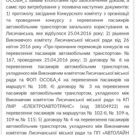
саме: про витребування у позивача наступних документів:
1) протоколу засідання Конкурсного комітету з організації
та проведення конкурсу з перевезення пасажирів
автомобільним транспортом загального користування м.
Лисичанська, яке відбулося 25.04.2016 року; 2) рішення
Виконавчого комітету Лисичанської міської ради від 26
квітня 2016 року «Про признання переможців конкурсів на
перевезення пасажирів автомобільним транспортом» №
167, проведених 25.04.2016 року; 3) договору № 6 на
перевезення пасажирів автомобільним транспортом,
укладеного між Виконавчим комітетом Лисичанської міської
ради та ФОП ОСОБА_4 на перевезення пасажирів на
маршруті № 108; 4) договору № 3 на перевезення
пасажирів автомобільним транспортом, укладеного між
Виконавчим комітетом Лисичанської міської ради та КП
ЛМР «ЕЛЕКТРОАВТОТРАНС» (код 38504922) на
перевезення пасажирів на маршрутах № 102-б, № 109-а,
109-м, № 115; 5) договору № 4 на перевезення пасажирів
автомобільним транспортом, укладеного між Виконавчим
комітетом Лисичанської міської ради та ПП «АВТОЛАЙН