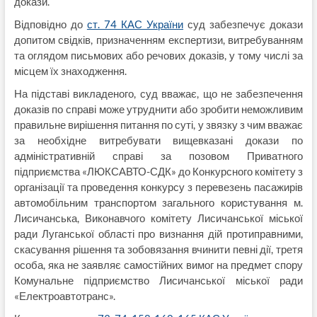
докази.
Відповідно до
ст. 74 КАС України
суд забезпечує докази
допитом свідків, призначенням експертизи, витребуванням
та оглядом письмових або речових доказів, у тому числі за
місцем їх знаходження.
На підставі викладеного, суд вважає, що не забезпечення
доказів по справі може утруднити або зробити неможливим
правильне вирішення питання по суті, у звязку з чим вважає
за необхідне витребувати вищевказані докази по
адміністративній справі за позовом Приватного
підприємства «ЛЮКСАВТО-СДК» до Конкурсного комітету з
організації та проведення конкурсу з перевезень пасажирів
автомобільним транспортом загального користування м.
Лисичанська, Виконавчого комітету Лисичанської міської
ради Луганської області про визнання дій протиправними,
скасування рішення та зобовязання вчинити певні дії, третя
особа, яка не заявляє самостійних вимог на предмет спору
Комунальне підприємство Лисичанської міської ради
«Електроавтотранс».