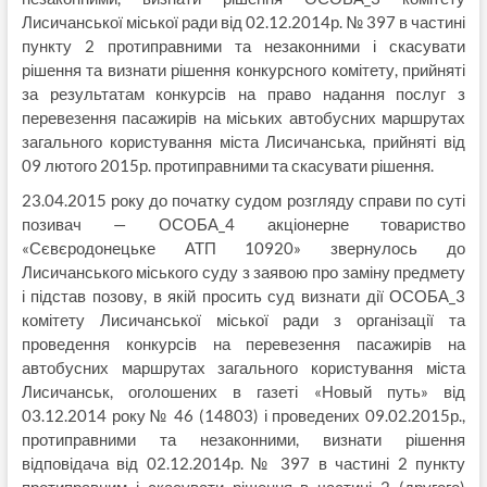
Лисичанської міської ради від 02.12.2014р. № 397 в частині
пункту 2 протиправними та незаконними і скасувати
рішення та визнати рішення конкурсного комітету, прийняті
за результатам конкурсів на право надання послуг з
перевезення пасажирів на міських автобусних маршрутах
загального користування міста Лисичанська, прийняті від
09 лютого 2015р. протиправними та скасувати рішення.
23.04.2015 року до початку судом розгляду справи по суті
позивач — ОСОБА_4 акціонерне товариство
«Сєвєродонецьке АТП 10920» звернулось до
Лисичанського міського суду з заявою про заміну предмету
і підстав позову, в якій просить суд визнати дії ОСОБА_3
комітету Лисичанської міської ради з організації та
проведення конкурсів на перевезення пасажирів на
автобусних маршрутах загального користування міста
Лисичанськ, оголошених в газеті «Новый путь» від
03.12.2014 року № 46 (14803) і проведених 09.02.2015р.,
протиправними та незаконними, визнати рішення
відповідача від 02.12.2014р. № 397 в частині 2 пункту
протиправним і скасувати рішення в частині 2 (другого)