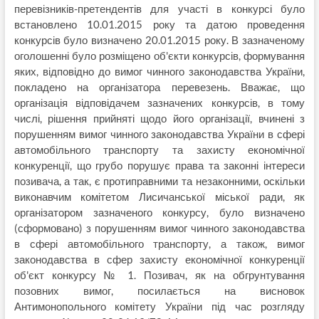
перевізників-претендентів для участі в конкурсі було
встановлено 10.01.2015 року та датою проведення
конкурсів було визначено 20.01.2015 року. В зазначеному
оголошенні було розміщено об'єкти конкурсів, формування
яких, відповідно до вимог чинного законодавства України,
покладено на організатора перевезень. Вважає, що
організація відповідачем зазначених конкурсів, в тому
числі, рішення прийняті щодо його організації, вчинені з
порушенням вимог чинного законодавства України в сфері
автомобільного транспорту та захисту економічної
конкуренції, що грубо порушує права та законні інтереси
позивача, а так, є протиправними та незаконними, оскільки
виконавчим комітетом Лисичанської міської ради, як
організатором зазначеного конкурсу, було визначено
(сформовано) з порушенням вимог чинного законодавства
в сфері автомобільного транспорту, а також, вимог
законодавства в сфер захисту економічної конкуренції
об'єкт конкурсу № 1. Позивач, як на обгрунтування
позовних вимог, посилається на висновок
Антимонопольного комітету України під час розгляду