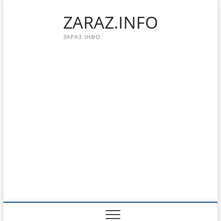
Перейти
ZARAZ.INFO
к
содержимому
ЗАРАЗ.ІНФО