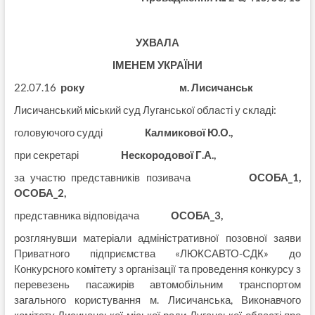
УХВАЛА
ІМЕНЕМ УКРАЇНИ
22.07.16
року м. Лисичанськ
Лисичанський міський суд Луганської області у складі:
головуючого судді
Калмикової Ю.О.,
при секретарі
Нескородової Г.А.,
за участю представників позивача
ОСОБА_1,
ОСОБА_2,
представника відповідача
ОСОБА_3,
розглянувши матеріали адміністративної позовної заяви
Приватного підприємства «ЛЮКСАВТО-СДК» до
Конкурсного комітету з організації та проведення конкурсу з
перевезень пасажирів автомобільним транспортом
загального користування м. Лисичанська, Виконавчого
комітету Лисичанської міської ради Луганської області про