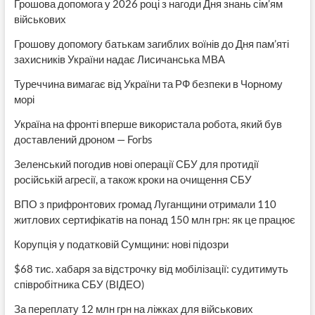
Грошова допомога у 2026 році з нагоди Дня знань сім’ям
військових
Грошову допомогу батькам загиблих воїнів до Дня пам’яті
захисників України надає Лисичанська МВА
Туреччина вимагає від України та РФ безпеки в Чорному
морі
Україна на фронті вперше використала робота, який був
доставлений дроном — Forbs
Зеленський погодив нові операції СБУ для протидії
російській агресії, а також кроки на очищення СБУ
ВПО з прифронтових громад Луганщини отримали 110
житлових сертифікатів на понад 150 млн грн: як це працює
Корупція у податковій Сумщини: нові підозри
$68 тис. хабаря за відстрочку від мобілізації: судитимуть
співробітника СБУ (ВІДЕО)
За переплату 12 млн грн на ліжках для військових