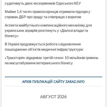
судитимуть двох екскерівників Одеського КЕУ
Майже 1,4 тисяч правоохоронців отримали підозри у
справах ДБР про зраду та співпрацю з ворогом
Аспекти майбутнього компенсаційного механізму для
українських аграріїв розглянуть у «Діалозі влади та
бізнесу»
В Україні продовжується робота з відновлення
пошкоджених об’єктів медичної інфраструктури
«Траєкторія» відкриває третій сезон: 10 мільйонів гривень
на масштабування ветеранського бізнесу
АРХІВ ПУБЛІКАЦІЙ САЙТУ ZARAZ.INFO
АВГУСТ 2026