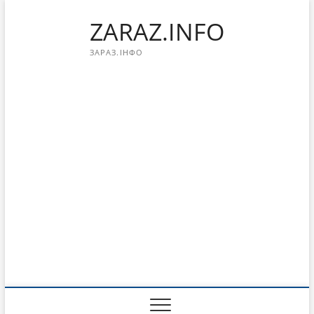
Перейти
ZARAZ.INFO
к
содержимому
ЗАРАЗ.ІНФО