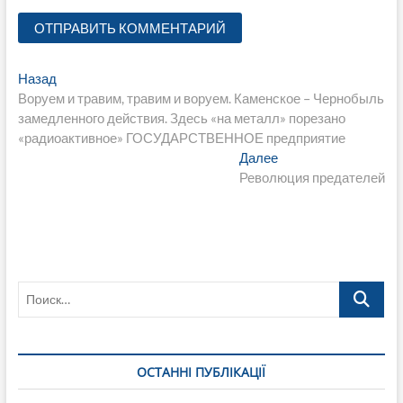
Навигация
Предыдущая
Назад
запись:
Воруем и травим, травим и воруем. Каменское – Чернобыль
по
замедленного действия. Здесь «на металл» порезано
записям
«радиоактивное» ГОСУДАРСТВЕННОЕ предприятие
Следующая
Далее
запись:
Революция предателей
Поиск…
ОСТАННІ ПУБЛІКАЦІЇ