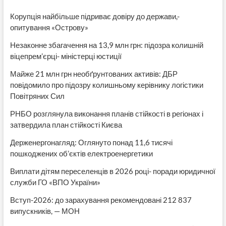
Корупція найбільше підриває довіру до держави,-
опитування «Острову»
Незаконне збагачення на 13,9 млн грн: підозра колишній
віцепрем’єрці- міністерці юстиції
Майже 21 млн грн необґрунтованих активів: ДБР
повідомило про підозру колишньому керівнику логістики
Повітряних Сил
РНБО розглянула виконання планів стійкості в регіонах і
затвердила план стійкості Києва
Держенергонагляд: Оглянуто понад 11,6 тисячі
пошкоджених об’єктів електроенергетики
Виплати дітям переселенців в 2026 році- поради юридичної
служби ГО «ВПО України»
Вступ-2026: до зарахування рекомендовані 212 837
випускників, — МОН