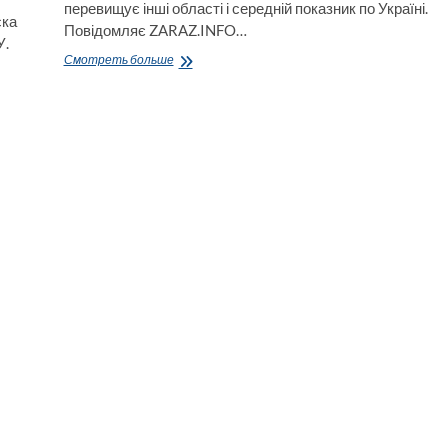
перевищує інші області і середній показник по Україні.
ска
Повідомляє ZARAZ.INFO…
У.
Перше
Смотреть больше
місце
по
кількості
корупціонерів
на
10.000
населення
посіла
Луганська
область,
що
в
2-
4
рази
вище
від
інших
областей