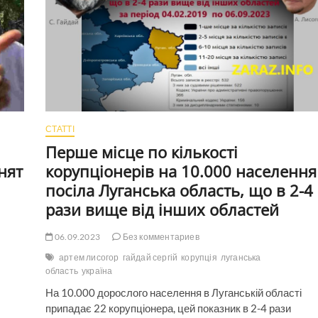
СТАТТІ
Перше місце по кількості
нят
корупціонерів на 10.000 населення
посіла Луганська область, що в 2-4
рази вище від інших областей
06.09.2023
Без комментариев
артем лисогор
гайдай сергій
корупція
луганська
область
україна
На 10.000 дорослого населення в Луганській області
припадає 22 корупціонера, цей показник в 2-4 рази