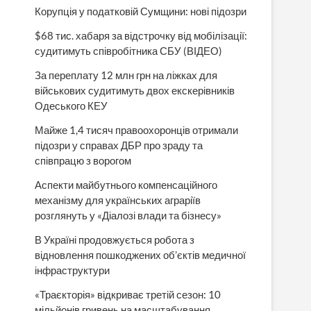
Корупція у податковій Сумщини: нові підозри
$68 тис. хабаря за відстрочку від мобілізації:
судитимуть співробітника СБУ (ВІДЕО)
За переплату 12 млн грн на ліжках для
військових судитимуть двох екскерівників
Одеського КЕУ
Майже 1,4 тисяч правоохоронців отримали
підозри у справах ДБР про зраду та
співпрацю з ворогом
Аспекти майбутнього компенсаційного
механізму для українських аграріїв
розглянуть у «Діалозі влади та бізнесу»
В Україні продовжується робота з
відновлення пошкоджених об’єктів медичної
інфраструктури
«Траєкторія» відкриває третій сезон: 10
мільйонів гривень на масштабування