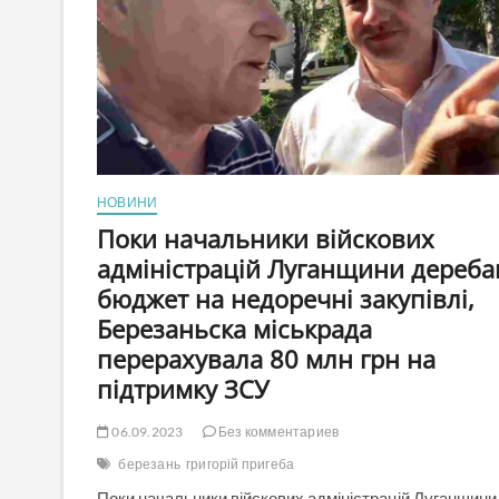
НОВИНИ
Поки начальники війскових
адміністрацій Луганщини дереба
бюджет на недоречні закупівлі,
Березаньска міськрада
перерахувала 80 млн грн на
підтримку ЗСУ
06.09.2023
Без комментариев
березань
григорій пригеба
Поки начальники війскових адміністрацій Луганщини