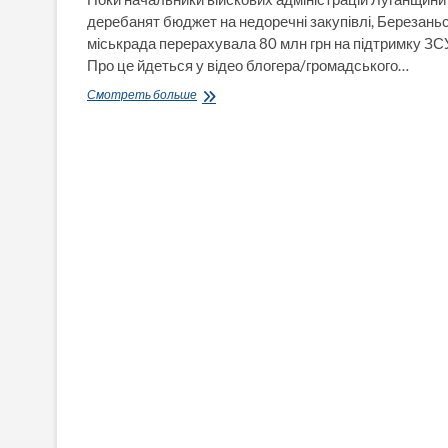
деребанят бюджет на недоречні закупівлі, Березань
міськрада перерахувала 80 млн грн на підтримку ЗС
Про це йдеться у відео блогера/громадського…
Поки
Смотреть больше
начальники
війскових
адміністрацій
Луганщини
деребанят
бюджет
на
недоречні
закупівлі,
Березаньска
міськрада
перерахувала
80
млн
грн
на
підтримку
ЗСУ