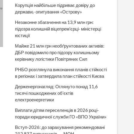
Корупція найбільше підриває довіру до
держави,- опитування «Острову»
Незаконне збагачення на 13,9 млн грн:
підозра колишній віцепрем’єрці- міністерці
юстиції
Майже 21 млн грн необґрунтованих активів:
ДБР повідомило про підозру колишньому
керівнику логістики Повітряних Сил
РНБО розглянула виконання планів стійкості
в регіонах і затвердила план стійкості Києва
Держенергонагляд: Оглянуто понад 11,6
тисячі пошкоджених об’єктів
електроенергетики
Виплати дітям переселенців в 2026 році-
поради юридичної служби ГО «ВПО України»
Вступ-2026: до зарахування рекомендовані
212 837 випускників, — МОН