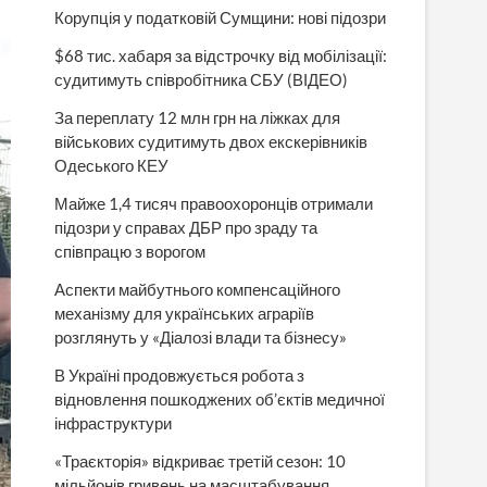
Корупція у податковій Сумщини: нові підозри
$68 тис. хабаря за відстрочку від мобілізації:
судитимуть співробітника СБУ (ВІДЕО)
За переплату 12 млн грн на ліжках для
військових судитимуть двох екскерівників
Одеського КЕУ
Майже 1,4 тисяч правоохоронців отримали
підозри у справах ДБР про зраду та
співпрацю з ворогом
Аспекти майбутнього компенсаційного
механізму для українських аграріїв
розглянуть у «Діалозі влади та бізнесу»
В Україні продовжується робота з
відновлення пошкоджених об’єктів медичної
інфраструктури
«Траєкторія» відкриває третій сезон: 10
мільйонів гривень на масштабування