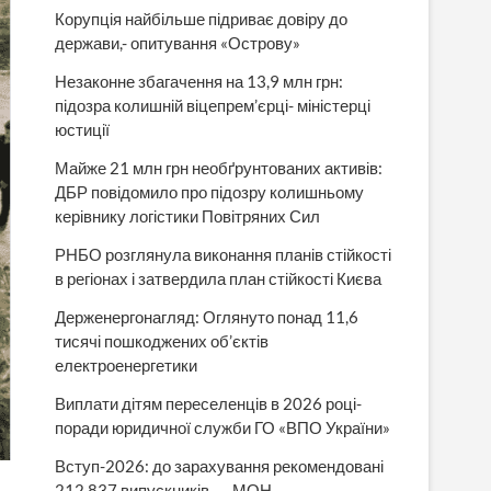
Корупція найбільше підриває довіру до
держави,- опитування «Острову»
Незаконне збагачення на 13,9 млн грн:
підозра колишній віцепрем’єрці- міністерці
юстиції
Майже 21 млн грн необґрунтованих активів:
ДБР повідомило про підозру колишньому
керівнику логістики Повітряних Сил
РНБО розглянула виконання планів стійкості
в регіонах і затвердила план стійкості Києва
Держенергонагляд: Оглянуто понад 11,6
тисячі пошкоджених об’єктів
електроенергетики
Виплати дітям переселенців в 2026 році-
поради юридичної служби ГО «ВПО України»
Вступ-2026: до зарахування рекомендовані
212 837 випускників, — МОН