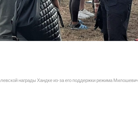
елевской награды Хандке из-за его поддержки режима Милошеви