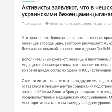
Активисты заявляют, что в чешс
украинскими беженцами-цыгана
10.06.2022
беженцы
брно
лагерь
ромы
украина
цыг
Что произошло: Чешская неправительственная орга
беженцев в городе Брно, в котором размещаются у
Romea.cz со ссылкой на новостное издание Denik N.
Дополнительный контекст: беженцы в палаточном ла
медицинской помощи, в палатках становится невыно
во время дождя, согласно одной НПО, участвующей 
Стоит отметить: власти отозвали другие жилищные с
оставаться в бывшем центре содержания под страже
восточной Чехии. Власти Брно утверждают, что еже
продовольствием и медицинским обслуживанием. О
много критики на местном и международном уровне.