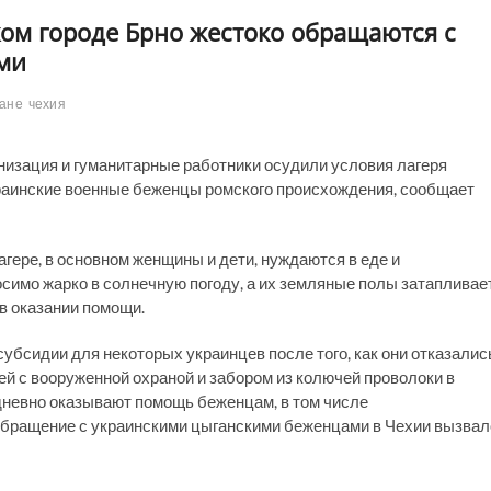
ком городе Брно жестоко обращаются с
ми
ане
чехия
низация и гуманитарные работники осудили условия лагеря
краинские военные беженцы ромского происхождения, сообщает
гере, в основном женщины и дети, нуждаются в еде и
симо жарко в солнечную погоду, а их земляные полы затапливае
в оказании помощи.
убсидии для некоторых украинцев после того, как они отказалис
й с вооруженной охраной и забором из колючей проволоки в
дневно оказывают помощь беженцам, в том числе
бращение с украинскими цыганскими беженцами в Чехии вызвал