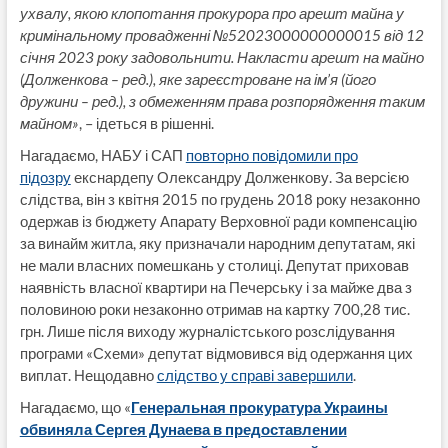
ухвалу, якою клопотання прокурора про арешт майна у
кримінальному провадженні №52023000000000015 від 12
січня 2023 року задовольнити. Накласти арешт на майно
(Долженкова – ред.), яке зареєстроване на ім’я (його
дружини – ред.), з обмеженням права розпорядження таким
майном»
, – ідеться в рішенні.
Нагадаємо, НАБУ і САП
повторно повідомили про
підозру
екснардепу Олександру Долженкову. За версією
слідства, він з квітня 2015 по грудень 2018 року незаконно
одержав із бюджету Апарату Верховної ради компенсацію
за винайм житла, яку призначали народним депутатам, які
не мали власних помешкань у столиці. Депутат приховав
наявність власної квартири на Печерську і за майже два з
половиною роки незаконно отримав на картку 700,28 тис.
грн. Лише після виходу журналістського розслідування
програми «Схеми» депутат відмовився від одержання цих
виплат. Нещодавно
слідство у справі завершили
.
Нагадаємо, що «
Генеральная прокуратура Украины
обвиняла Сергея Дунаева в предоставлении