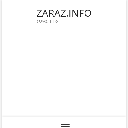
Перейти
ZARAZ.INFO
к
содержимому
ЗАРАЗ.ІНФО