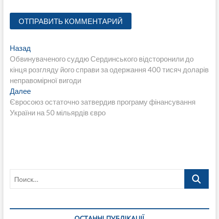
Навигация
Предыдущая
Назад
запись:
Обвинуваченого суддю Сердинського відсторонили до
по
кінця розгляду його справи за одержання 400 тисяч доларів
записям
неправомірної вигоди
Следующая
Далее
запись:
Євросоюз остаточно затвердив програму фінансування
України на 50 мільярдів євро
Поиск…
ОСТАННІ ПУБЛІКАЦІЇ