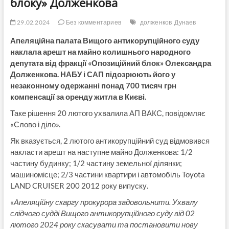
блоку» Долженкова
29.02.2024
Без комментариев
долженков
Дунаев
Апеляційна палата Вищого антикорупційного суду
наклала арешт на майно колишнього народного
депутата від фракції «Опозиційний блок» Олександра
Долженкова. НАБУ і САП підозрюють його у
незаконному одержанні понад 700 тисяч грн
компенсації за оренду житла в Києві.
Таке рішення 20 лютого ухвалила АП ВАКС, повідомляє
«Слово і діло».
Як вказується, 2 лютого антикорупційний суд відмовився
накласти арешт на наступне майно Долженкова: 1/2
частину будинку; 1/2 частину земельної ділянки;
машиномісце; 2/3 частини квартири і автомобіль Toyota
LAND CRUISER 200 2012 року випуску.
«Апеляційну скаргу прокурора задовольнити. Ухвалу
слідчого судді Вищого антикорупційного суду від 02
лютого 2024 року скасувати та постановити нову