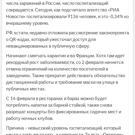
числа заражений в России, число госпитализаций
сокращается. Сегодня, как подсчитало агентство «РИА
Новости» госпитализировали 9136 человек, и это -0,34% ко
вчерашнему уровню.
РФ, кстати, недавно отложила рассмотрение законопроекта
о QR-кодах, который ужесточал доступ для
невакцинированных в публичную сферу.
Начинают смягчать карантин и во Франции. Хотя там идет
рекордный рост заболеваемости, со 2 февраля начнется
отмена ограничений на количество посетителей в
заведениях. Также прекратит действовать обязательство
дистанционной работы и требование маски на улице в
публичных местах.
С 16 февраля в ресторанах и барах можно будет
потреблять напитки за барной стойкой, также снова
разрешат концерты без фиксированных сидячих мест и
работу ночных клубов.
Причина – невысокий уровень госпитализаций, который
начал к тому же падать, и смертности. То есть «Омикрон»,