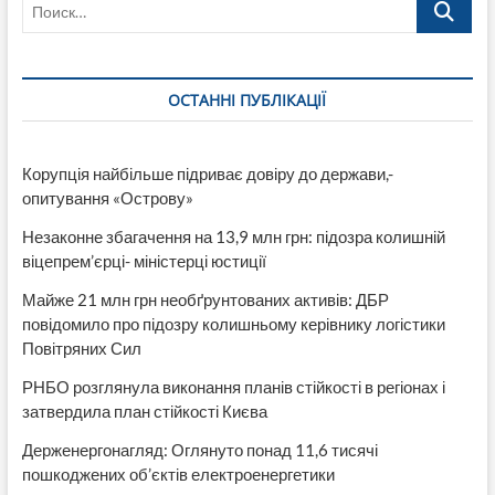
Поиск…
ОСТАННІ ПУБЛІКАЦІЇ
Корупція найбільше підриває довіру до держави,-
опитування «Острову»
Незаконне збагачення на 13,9 млн грн: підозра колишній
віцепрем’єрці- міністерці юстиції
Майже 21 млн грн необґрунтованих активів: ДБР
повідомило про підозру колишньому керівнику логістики
Повітряних Сил
РНБО розглянула виконання планів стійкості в регіонах і
затвердила план стійкості Києва
Держенергонагляд: Оглянуто понад 11,6 тисячі
пошкоджених об’єктів електроенергетики