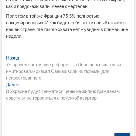
как и предсказывали, менее смертелен.
При этом в той же Франции 75,5% полностью
вакцинированных. И как будет себя вести новый штамм в
нашей стране, где такого охвата нет – увидим в ближайшие
недели.
Навигация
Предыдущая
Назад
запись:
«Я провел настоящие реформы , а Порошенко их только
по
имитировал»,- сказал Саакашвили из тюрьмы для
записям
неарестованного
Следующая
Далее
запись:
В Украине будут снижаться цены на жилье: гражданам
советуют не торопиться с покупкой квартир