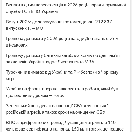
Виплати дітям переселенців в 2026 році- поради юридичної
служби ГО «ВПО України»
Вступ-2026: до зарахування рекомендовані 212 837
випускників, — МОН
Грошова допомога у 2026 році з нагоди Дня знань сім’ям
військових
Грошову допомогу батькам загиблих воїнів до Дня пам’яті
захисників України надає Лисичанська МВА
Туреччина вимагає від України та РФ безпеки в Чорному
морі
Україна на фронті вперше використала робота, який був
доставлений дроном — Forbs
Зеленський погодив нові операції СБУ для протидії
російській агресії, а також кроки на очищення СБУ
ВПО з прифронтових громад Луганщини отримали 110
житлових сертифікатів на понад 150 млн грн: як це працює