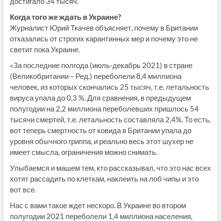
достигало 34 тысяч.
Когда того же ждать в Украине?
Журналист Юрий Ткачев объясняет, почему в Британии
отказались от строгих карантинных мер и почему это не
светит пока Украине.
«За последние полгода (июль-декабрь 2021) в стране
(Великобритании – Ред.) переболели 8,4 миллиона
человек, из которых скончались 25 тысяч, т.е. летальность
вируса упала до 0,3 %. Для сравнения, в предыдущем
полугодии на 2,2 миллиона переболевших пришлось 54
тысячи смертей, т.е. летальность составляла 2,4%. То есть,
вот теперь смертность от ковида в Британии упала до
уровня обычного гриппа, и реально весь этот шухер не
имеет смысла, ограничения можно снимать.
Улыбаемся и машем тем, кто рассказывал, что это нас всех
хотят рассадить по клеткам, наклеить на лоб чипы и это
вот все.
Нас с вами такое ждет нескоро. В Украине во втором
полугодии 2021 переболели 1,4 миллиона населения,