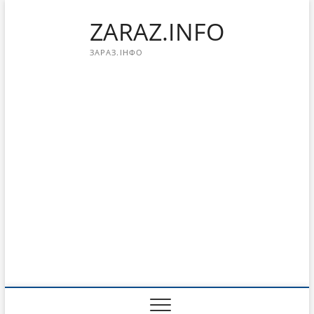
Перейти
ZARAZ.INFO
к
содержимому
ЗАРАЗ.ІНФО