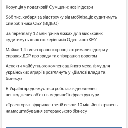
Корупція у податковій Сумщини: нові підозри
$68 тис. хабаря за відстрочку від мобілізації: судитимуть
співробітника СБУ (ВІДЕО)
За переплату 12 млн грн на ліжках для військових
судитимуть двох екскерівників Одеського КЕУ
Майже 1,4 тисяч правоохоронців отримали підозри у
справах ДБР про зраду та співпрацю з ворогом
Аспекти майбутнього компенсаційного механізму для
українських аграріїв розглянуть у «Діалозі влади та
бізнесу»
В Україні продовжується робота з відновлення
пошкоджених об’єктів медичної інфраструктури
«Траєкторія» відкриває третій сезон: 10 мільйонів гривень
на масштабування ветеранського бізнесу