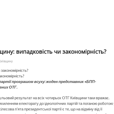
щину: випадковість чи закономірність?
Київщину
акономірність?
партії програшом всуху: жоден представник «БПП-
ених ОТГ.
ульовий результат на всіх чотирьох ОТГ Київщини таки вражає.
иленням електорату до ідеологічних партій та поганою роботою 
ілесова п’ята президентської партії є те, що на відміну від її