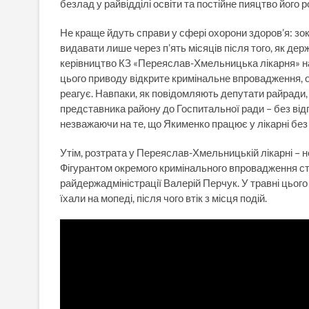
безлад у райвідділі освіти та постійне пияцтво його р
Не краще йдуть справи у сфері охорони здоров’я: з
видавати лише через п’ять місяців після того, як де
керівництво КЗ «Переяслав-Хмельницька лікарня» нан
цього приводу відкрите кримінальне впровадження, од
реагує. Навпаки, як повідомляють депутати райради,
представника району до Госпитальної ради – без відп
незважаючи на те, що Якименко працює у лікарні без 
Утім, розтрата у Переяслав-Хмельницькій лікарні – 
Фігурантом окремого кримінального впровадження ста
райдержадміністрації Валерій Перчук. У травні цього 
їхали на мопеді, після чого втік з місця подій.