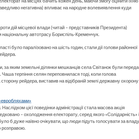
и електорат на місцях бачить кожен день, маючи змогу оцінити їхню
раведливо негативна) впливає на народне волевиявлення куди
роти дій місцевої влади (читай – представників Президента)
 національну автотрасу Бориспіль-Кременчук.
бласті було паралізовано на шість годин, стали дії голови районної
рейдера.
, за яким земельні ділянки мешканців села Світанок були переда
к. Чаша терпіння селян переповнилася тоді, коли голова
на сторону рейдера, виставив на відібраній землі державну охорону
 «евробляхами»
. Наслідком цієї поведінки адміністрації стала масова акція
редковано – охолодження електорату, серед якого «Солідарність» 
було б дуже наївно очікувати, що люди підуть голосувати за владу
ю розправою.