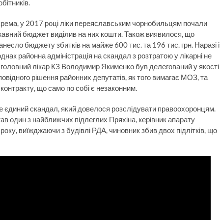
обітників.
окрема, у 2017 році ліки переяславським чорнобильцям почали
ржавний бюджет виділив на них кошти. Також виявилося, що
есло бюджету збитків на майже 600 тис. та 196 тис. грн. Наразі і
нак районна адміністрація на скандал з розтратою у лікарні не
 головний лікар КЗ Володимир Якименко був делегований у якості
овідного рішення районних депутатів, як того вимагає МОЗ, та
контракту, що само по собі є незаконним.
не єдиний скандал, який довелося розслідувати правоохоронцям.
в один з найближчих підлеглих Пряхіна, керівник апарату
року, виїжджаючи з будівлі РДА, чиновник збив двох підлітків, що