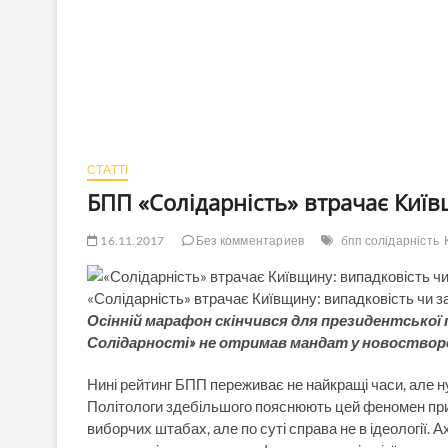
СТАТТІ
БПП «Солідарність» втрачає Київ
16.11.2017
Без комментариев
бпп солідарність
«Солідарність» втрачає Київщину: випадковість чи з
Осінній марафон скінчився для президентської 
Солідарності» не отримав мандат у новоствор
Нині рейтинг БПП переживає не найкращі часи, але н
Політологи здебільшого пояснюють цей феномен прих
виборчих штабах, але по суті справа не в ідеології. Ах