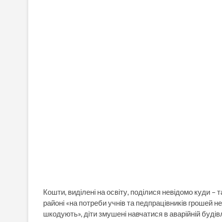
Кошти, виділені на освіту, поділися невідомо куди – 
районі «на потреби учнів та педпрацівників грошей н
шкодують», діти змушені навчатися в аварійній будів