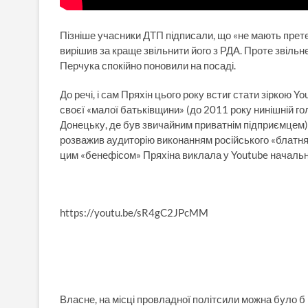
Пізніше учасники ДТП підписали, що «не мають прете
вирішив за краще звільнити його з РДА. Проте звільн
Перчука спокійно поновили на посаді.
До речі, і сам Пряхін цього року встиг стати зіркою 
своєї «малої батьківщини» (до 2011 року нинішній 
Донецьку, де був звичайним приватнім підприємцем)
розважив аудиторію виконанням російського «блатняку
цим «бенефісом» Пряхіна виклала у Youtube начальни
https://youtu.be/sR4gC2JPcMM
Власне, на місці провладної політсили можна було 