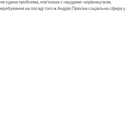
не єдина проблема, пов’язана з «мудрим» керівництвом,
еребування на посаді того ж Андрія Пряхіна соціальна сфера у