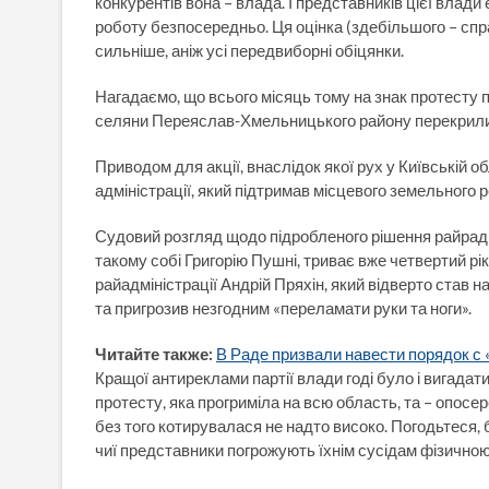
конкурентів вона – влада. І представників цієї влад
роботу безпосередньо. Ця оцінка (здебільшого – сп
сильніше, аніж усі передвиборні обіцянки.
Нагадаємо, що всього місяць тому на знак протесту п
селяни Переяслав-Хмельницького району перекрили
Приводом для акції, внаслідок якої рух у Київській о
адміністрації, який підтримав місцевого земельного 
Судовий розгляд щодо підробленого рішення райради
такому собі Григорію Пушні, триває вже четвертий рі
райадміністрації Андрій Пряхін, який відверто став 
та пригрозив незгодним «переламати руки та ноги».
Читайте также:
В Раде призвали навести порядок с
Кращої антиреклами партії влади годі було і вигадати
протесту, яка прогриміла на всю область, та – опосе
без того котирувалася не надто високо. Погодьтеся, 
чиї представники погрожують їхнім сусідам фізично