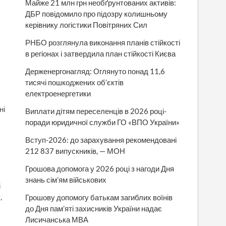
Майже 21 млн грн необґрунтованих активів:
ДБР повідомило про підозру колишньому
керівнику логістики Повітряних Сил
РНБО розглянула виконання планів стійкості
в регіонах і затвердила план стійкості Києва
Держенергонагляд: Оглянуто понад 11,6
тисячі пошкоджених об’єктів
електроенергетики
ні
Виплати дітям переселенців в 2026 році-
поради юридичної служби ГО «ВПО України»
Вступ-2026: до зарахування рекомендовані
212 837 випускників, — МОН
Грошова допомога у 2026 році з нагоди Дня
знань сім’ям військових
і
,
Грошову допомогу батькам загиблих воїнів
до Дня пам’яті захисників України надає
Лисичанська МВА