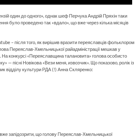
нзій один до одного», однак шеф Перчука Андрій Пряхін таки
ення було проведено так «вдало», що вже через кілька місяців
Youtube – після того, як вирішив вразити переяславців фольклором
голова Переяслав-Хмельницької райадміністрації мешкав у
. На конкурсі «Переяславщина талановита» голова особисто
» — пісні Новікова «Вези меня, извозчик». Що показово, ролік із
к відділу культури РДА (!) Анна Скляренко:
б вже запідозрити, що голову Переяслав-Хмельницької