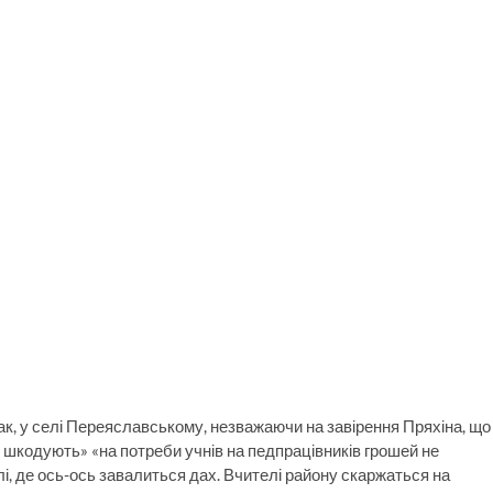
так, у селі Переяславському, незважаючи на завірення Пряхіна, що
е шкодують» «на потреби учнів на педпрацівників грошей не
лі, де ось-ось завалиться дах. Вчителі району скаржаться на