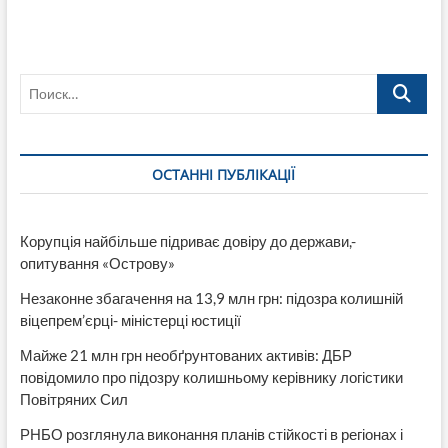
Поиск…
ОСТАННІ ПУБЛІКАЦІЇ
Корупція найбільше підриває довіру до держави,-
опитування «Острову»
Незаконне збагачення на 13,9 млн грн: підозра колишній
віцепрем’єрці- міністерці юстиції
Майже 21 млн грн необґрунтованих активів: ДБР
повідомило про підозру колишньому керівнику логістики
Повітряних Сил
РНБО розглянула виконання планів стійкості в регіонах і