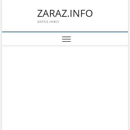
Перейти
ZARAZ.INFO
к
содержимому
ЗАРАЗ.ІНФО