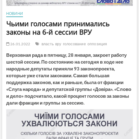
НОВИНИ
Чьими голосами принимались
законы на 6-й сессии ВРУ
26.01.2022
власть
вру
голосование
оппозиция
Верховная рада в пятницу, 28 января, закроет работу
шестой сессии. По состоянию на сегодня в ходе нее
народные депутаты приняли 93 законопроекта,
которые уже стали законами. Самая большая
поддержка законов, как и раньше, была от фракции
«Слуга народа» и депутатской группы «Довіра». «Слово
и дело» подсчитало, какой процент голосов за законы
дали фракции и группы за сессию.