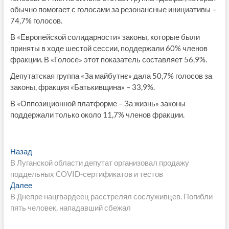
обычно помогает с голосами за резонансные инициативы –
74,7% голосов.
В «Европейской солидарности» законы, которые были
приняты в ходе шестой сессии, поддержали 60% членов
фракции. В «Голосе» этот показатель составляет 56,9%.
Депутатская группа «За майбутнє» дала 50,7% голосов за
законы, фракция «Батькивщина» – 33,9%.
В «Оппозиционной платформе – За жизнь» законы
поддержали только около 11,7% членов фракции.
Навигация
Предыдущая
Назад
запись:
В Луганской области депутат организовал продажу
по
поддельных COVID-сертификатов и тестов
записям
Следующая
Далее
запись:
В Днепре нацгвардеец расстрелял сослуживцев. Погибли
пять человек, нападавший сбежал