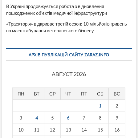
В Україні продовжується робота з відновлення
пошкоджених об’єктів медичної інфраструктури
«Траєкторія» відкриває третій сезон: 10 мільйонів гривень
на масштабування ветеранського бізнесу
АРХІВ ПУБЛІКАЦІЙ САЙТУ ZARAZ.INFO
АВГУСТ 2026
ПН
ВТ
СР
ЧТ
ПТ
СБ
ВС
1
2
3
4
5
6
7
8
9
10
11
12
13
14
15
16