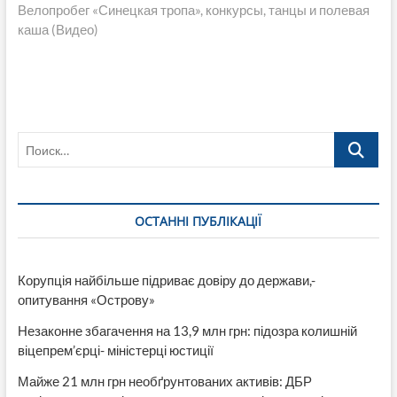
запись:
Велопробег «Синецкая тропа», конкурсы, танцы и полевая
каша (Видео)
Поиск…
ОСТАННІ ПУБЛІКАЦІЇ
Корупція найбільше підриває довіру до держави,-
опитування «Острову»
Незаконне збагачення на 13,9 млн грн: підозра колишній
віцепрем’єрці- міністерці юстиції
Майже 21 млн грн необґрунтованих активів: ДБР