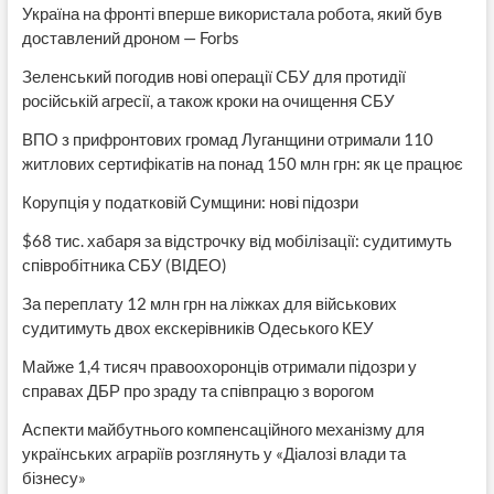
Україна на фронті вперше використала робота, який був
доставлений дроном — Forbs
Зеленський погодив нові операції СБУ для протидії
російській агресії, а також кроки на очищення СБУ
ВПО з прифронтових громад Луганщини отримали 110
житлових сертифікатів на понад 150 млн грн: як це працює
Корупція у податковій Сумщини: нові підозри
$68 тис. хабаря за відстрочку від мобілізації: судитимуть
співробітника СБУ (ВІДЕО)
За переплату 12 млн грн на ліжках для військових
судитимуть двох екскерівників Одеського КЕУ
Майже 1,4 тисяч правоохоронців отримали підозри у
справах ДБР про зраду та співпрацю з ворогом
Аспекти майбутнього компенсаційного механізму для
українських аграріїв розглянуть у «Діалозі влади та
бізнесу»