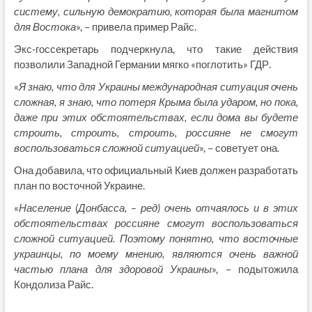
систему, сильную демократию, которая была магнитом
для Востока
», – привела пример Райс.
Экс-госсекретарь подчеркнула, что такие действия
позволили Западной Германии мягко «поглотить» ГДР.
«
Я знаю, что для Украины международная ситуация очень
сложная, я знаю, что потеря Крыма была ударом, но пока,
даже при этих обстоятельствах, если дома вы будете
строить, строить, строить, россияне не смогут
воспользоваться сложной ситуацией
», – советует она.
Она добавила, что официальный Киев должен разработать
план по восточной Украине.
«
Население (Донбасса, – ред) очень отчаялось и в этих
обстоятельствах россияне смогут воспользоваться
сложной ситуацией. Поэтому понятно, что восточные
украинцы, по моему мнению, являются очень важной
частью плана для здоровой Украины
», – подытожила
Кондолиза Райс.