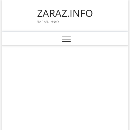
Перейти
ZARAZ.INFO
к
содержимому
ЗАРАЗ.ІНФО