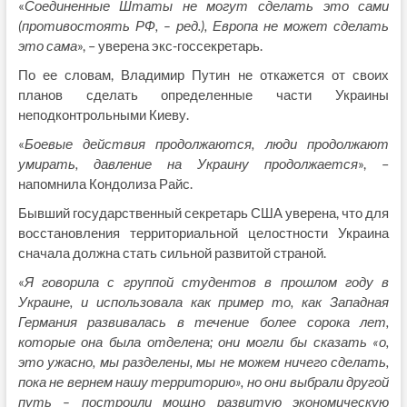
«
Соединенные Штаты не могут сделать это сами
(противостоять РФ, – ред.), Европа не может сделать
это сама
», – уверена экс-госсекретарь.
По ее словам, Владимир Путин не откажется от своих
планов сделать определенные части Украины
неподконтрольными Киеву.
«
Боевые действия продолжаются, люди продолжают
умирать, давление на Украину продолжается
», –
напомнила Кондолиза Райс.
Бывший государственный секретарь США уверена, что для
восстановления территориальной целостности Украина
сначала должна стать сильной развитой страной.
«
Я говорила с группой студентов в прошлом году в
Украине, и использовала как пример то, как Западная
Германия развивалась в течение более сорока лет,
которые она была отделена; они могли бы сказать «о,
это ужасно, мы разделены, мы не можем ничего сделать,
пока не вернем нашу территорию», но они выбрали другой
путь – построили мощно развитую экономическую