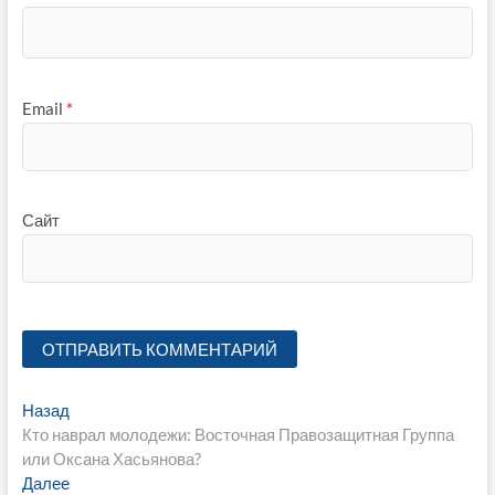
Email
*
Сайт
Навигация
Предыдущая
Назад
запись:
Кто наврал молодежи: Восточная Правозащитная Группа
по
или Оксана Хасьянова?
записям
Следующая
Далее