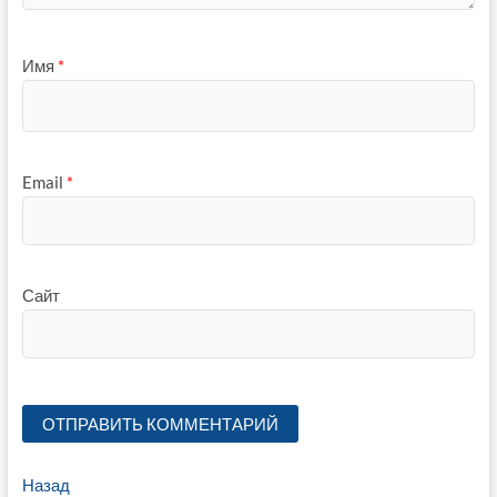
Имя
*
Email
*
Сайт
Навигация
Предыдущая
Назад