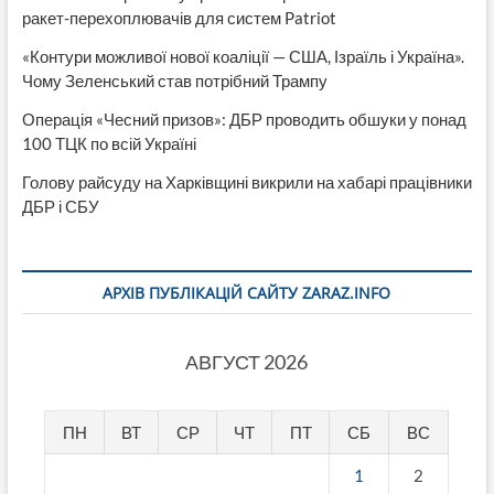
ракет-перехоплювачів для систем Patriot
«Контури можливої нової коаліції — США, Ізраїль і Україна».
Чому Зеленський став потрібний Трампу
Операція «Чесний призов»: ДБР проводить обшуки у понад
100 ТЦК по всій Україні
Голову райсуду на Харківщині викрили на хабарі працівники
ДБР і СБУ
АРХІВ ПУБЛІКАЦІЙ САЙТУ ZARAZ.INFO
АВГУСТ 2026
ПН
ВТ
СР
ЧТ
ПТ
СБ
ВС
1
2