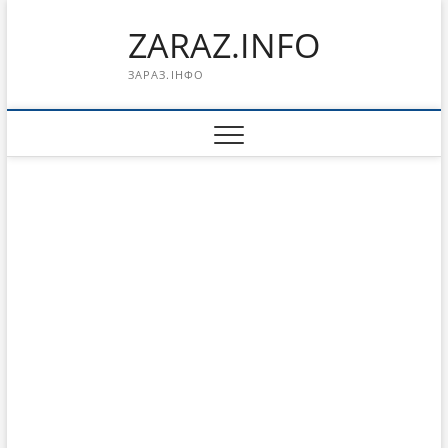
Перейти
ZARAZ.INFO
к
содержимому
ЗАРАЗ.ІНФО