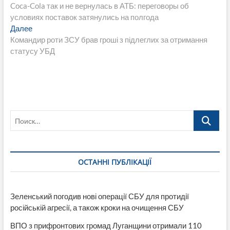
запись:
Coca-Cola так и не вернулась в АТБ: переговоры об
по
условиях поставок затянулись на полгода
записям
Следующая
Далее
запись:
Командир роти ЗСУ брав гроші з підлеглих за отримання
статусу УБД
Поиск…
ОСТАННІ ПУБЛІКАЦІЇ
Зеленський погодив нові операції СБУ для протидії
російській агресії, а також кроки на очищення СБУ
ВПО з прифронтових громад Луганщини отримали 110