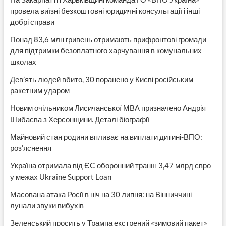
провела виїзні безкоштовні юридичні консультації і інші
добрі справи
Понад 83,6 млн гривень отримають прифронтові громади
для підтримки безоплатного харчування в комунальних
школах
Дев’ять людей вбито, 30 поранено у Києві російським
ракетним ударом
Новим очільником Лисичанської МВА призначено Андрія
Шибаєва з Херсонщини. Деталі біографії
Майновий стан родини впливає на виплати дитині-ВПО:
роз’яснення
Україна отримала від ЄС оборонний транш 3,47 млрд євро
у межах Ukraine Support Loan
Масована атака Росії в ніч на 30 липня: на Вінниччині
лунали звуки вибухів
Зеленський просить у Трампа екстрений «зимовий пакет»