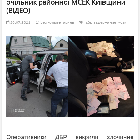
очільник районної МСЕК Київщини
(ВІДЕО)
28.07.2021
Без комментариев
дбр
задержание
мсэк
Оперативники ДБР викрили злочинне