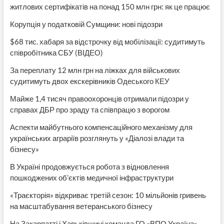
житлових сертифікатів на понад 150 млн грн: як це працює
Корупція у податковій Сумщини: нові підозри
$68 тис. хабаря за відстрочку від мобілізації: судитимуть
співробітника СБУ (ВІДЕО)
За переплату 12 млн грн на ліжках для військових
судитимуть двох екскерівників Одеського КЕУ
Майже 1,4 тисяч правоохоронців отримали підозри у
справах ДБР про зраду та співпрацю з ворогом
Аспекти майбутнього компенсаційного механізму для
українських аграріїв розглянуть у «Діалозі влади та
бізнесу»
В Україні продовжується робота з відновлення
пошкоджених об’єктів медичної інфраструктури
«Траєкторія» відкриває третій сезон: 10 мільйонів гривень
на масштабування ветеранського бізнесу
На Закарпатті і Харьківщині команда ГО «ВПО Україна»