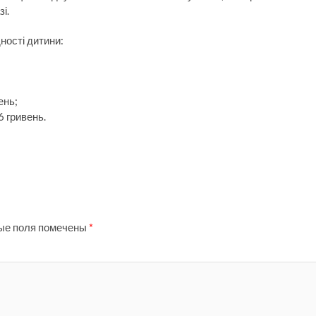
і.
дності дитини:
ень;
6 гривень.
ые поля помечены
*