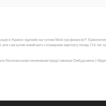
ія в Україні» відповів заступник Міністра фінансів Р. Єрмоличе
 але сам купив новий авто і отримував зарплату понад 116 тис н
ила Лисичанським чиновникам представниця Омбудсмена (+Віде