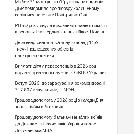
Майже 21 млн грн необґрунтованих активів:
ДБР повідомило про підозру колишньому
керівнику логістики Повітряних Сил
РНБО розглянула виконання планів стійкості
в регіонах і затвердила план стійкості Києва
Держенергонагляд: Оглянуто понад 11,6
тисячі пошкоджених об’єктів
електроенергетики
Виплати дітям переселенців в 2026 році-
поради юридичної служби ГО «ВПО України»
Вступ-2026: до зарахування рекомендовані
212 837 випускників, — МОН
Грошова допомога у 2026 році з нагоди Дня
знань сім’ям військових
Грошову допомогу батькам загиблих воїнів
до Дня пам’яті захисників України надає
Лисичанська МВА