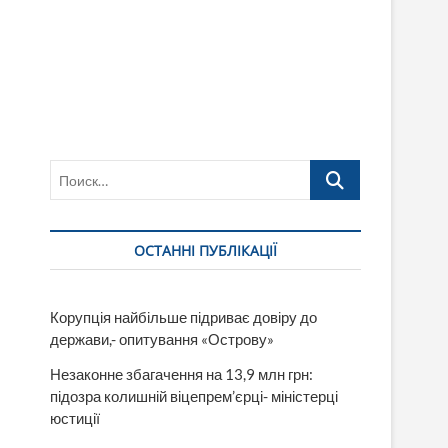
Поиск…
ОСТАННІ ПУБЛІКАЦІЇ
Корупція найбільше підриває довіру до
держави,- опитування «Острову»
Незаконне збагачення на 13,9 млн грн:
підозра колишній віцепрем’єрці- міністерці
юстиції