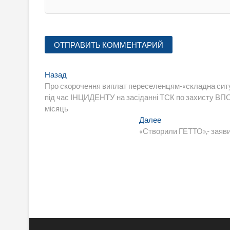
Навигация
Предыдущая
Назад
запись:
Про скорочення виплат переселенцям-«складна ситуац
по
під час ІНЦИДЕНТУ на засіданні ТСК по захисту ВПО,
записям
місяць
Следующая
Далее
запись:
«Створили ГЕТТО»,- заяв