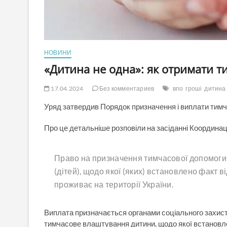
НОВИНИ
«Дитина не одна»: як отримати 
17.04.2024
Без комментариев
впо
гроші
дитина
Уряд затвердив Порядок призначення і виплати тимч
Про це детальніше розповіли на засіданні Координац
Право на призначення тимчасової допомоги м
(дітей), щодо якої (яких) встановлено факт в
проживає на території України.
Виплата призначається органами соціального захисту
тимчасове влаштування дитини, щодо якої встановлен