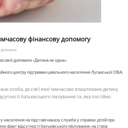
тимчасову фінансову допомогу
допомога
асової допомоги «Дитина не одна».
ійного центру підтримки цивільного населення Луганської ОВА.
ає особа, до сім’ї якої тимчасово влаштовано дитину
ідсутності батьківського піклування та, яка постійно
 населення на підставі наказу служби у справах дітей про
о факт відсутності батьківського піклування, на строк