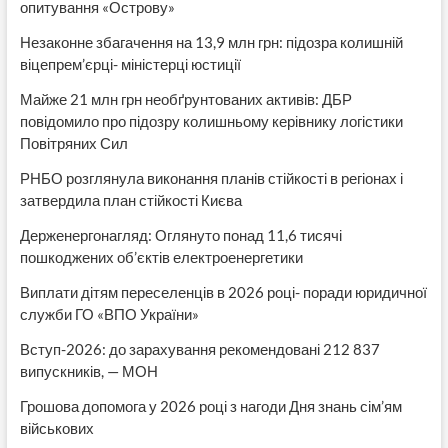
опитування «Острову»
Незаконне збагачення на 13,9 млн грн: підозра колишній
віцепрем’єрці- міністерці юстиції
Майже 21 млн грн необґрунтованих активів: ДБР
повідомило про підозру колишньому керівнику логістики
Повітряних Сил
РНБО розглянула виконання планів стійкості в регіонах і
затвердила план стійкості Києва
Держенергонагляд: Оглянуто понад 11,6 тисячі
пошкоджених об’єктів електроенергетики
Виплати дітям переселенців в 2026 році- поради юридичної
служби ГО «ВПО України»
Вступ-2026: до зарахування рекомендовані 212 837
випускників, — МОН
Грошова допомога у 2026 році з нагоди Дня знань сім’ям
військових