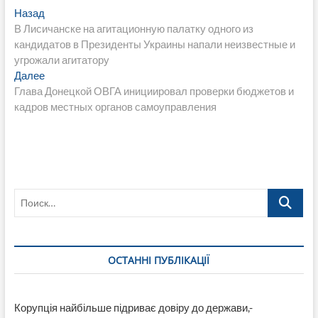
Навигация
Предыдущая
Назад
запись:
В Лисичанске на агитационную палатку одного из
по
кандидатов в Президенты Украины напали неизвестные и
записям
угрожали агитатору
Следующая
Далее
запись:
Глава Донецкой ОВГА инициировал проверки бюджетов и
кадров местных органов самоуправления
Поиск…
ОСТАННІ ПУБЛІКАЦІЇ
Корупція найбільше підриває довіру до держави,-