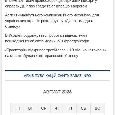
Майже 1,4 тисяч правоохоронців отримали підозри у
справах ДБР про зраду та співпрацю з ворогом
Аспекти майбутнього компенсаційного механізму для
українських аграріїв розглянуть у «Діалозі влади та
бізнесу»
В Україні продовжується робота з відновлення
пошкоджених об’єктів медичної інфраструктури
«Траєкторія» відкриває третій сезон: 10 мільйонів гривень
на масштабування ветеранського бізнесу
АРХІВ ПУБЛІКАЦІЙ САЙТУ ZARAZ.INFO
АВГУСТ 2026
ПН
ВТ
СР
ЧТ
ПТ
СБ
ВС