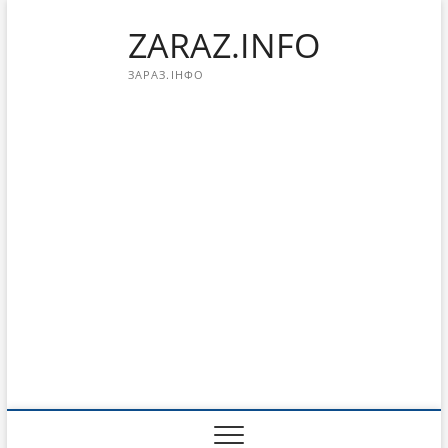
Перейти
ZARAZ.INFO
к
содержимому
ЗАРАЗ.ІНФО