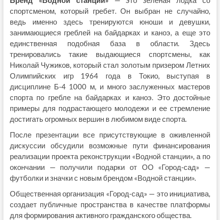
Бренд «Водной станции»
— это зеленая лодка со
спортсменом, который гребет. Он выбран не случайно,
ведь именно здесь тренируются юноши и девушки,
занимающиеся греблей на байдарках и каноэ, а еще это
единственная подобная база в области. Здесь
тренировались такие выдающиеся спортсмены, как
Николай Чужиков, который стал золотым призером Летних
Олимпийских игр 1964 года в Токио, выступая в
дисциплине Б-4 1000 м, и много заслуженных мастеров
спорта по гребле на байдарках и каноэ. Это достойные
примеры для подрастающего молодежи и ее стремление
достигать огромных вершин в любимом виде спорта.
После презентации все присутствующие в оживленной
дискуссии обсудили возможные пути финансирования
реализации проекта реконструкции «Водной станции», а по
окончании — получили подарки от ОО «Город-сад» —
футболки и значки с новым брендом «Водной станции».
Общественная организация «Город-сад» — это инициатива,
создает публичные пространства в качестве платформы
для формирования активного гражданского общества.