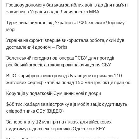
Грошову допомогу батькам загиблих воїнів до Дня пам’яті
захисників України надає Лисичанська МВА
Туреччина вимагає від України та РФ безпеки в Чорному
морі
Україна на фронті вперше використала робота, який був
доставлений дроном — Forbs
Зеленський погодив нові операції СБУ для протидії
російській агресії, а також кроки на очищення СБУ
ВПО з прифронтових громад Луганщини отримали 110
житлових сертифікатів на понад 150 млн грн: як це працює
Корупція у податковій Сумщини: нові підозри
$68 тис. хабаря за відстрочку від мобілізації: судитимуть
співробітника СБУ (ВІДЕО)
За переплату 12 млн грн на ліжках для військових
судитимуть двох екскерівників Одеського КЕУ