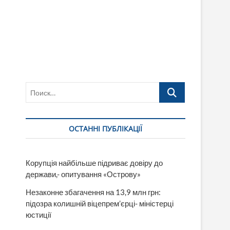
Поиск…
ОСТАННІ ПУБЛІКАЦІЇ
Корупція найбільше підриває довіру до
держави,- опитування «Острову»
Незаконне збагачення на 13,9 млн грн:
підозра колишній віцепрем’єрці- міністерці
юстиції