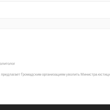
политолог
 предлагает Громадским организациям уволить Министра юстиц