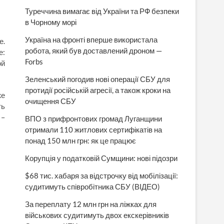
Туреччина вимагає від України та РФ безпеки
в Чорному морі
Україна на фронті вперше використала
е.
робота, який був доставлений дроном —
е:
Forbs
ой
Зеленський погодив нові операції СБУ для
протидії російській агресії, а також кроки на
же
очищення СБУ
ть
 –
ВПО з прифронтових громад Луганщини
отримали 110 житлових сертифікатів на
понад 150 млн грн: як це працює
Корупція у податковій Сумщини: нові підозри
$68 тис. хабаря за відстрочку від мобілізації:
судитимуть співробітника СБУ (ВІДЕО)
За переплату 12 млн грн на ліжках для
військових судитимуть двох екскерівників