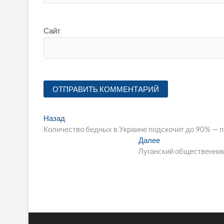
Сайт
Навигация
Предыдущая
Назад
запись:
Количество бедных в Украине подскочит до 90% — 
по
Следующая
Далее
записям
запись:
Луганский общественник