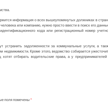
мства.
держится информация о всех вышеупомянутых должниках в стран
 человека или компанию, нужно просто ввести в поиск его данны
 идентификационного кода или регистрационный номер учетн
ут устранить задолженности за коммунальные услуги, а так
и недвижимости. Кроме этого, ведомство собирается ужесточи
ц хотят отбирать водительские права, а у предпринимателей
ые поля помечены
*