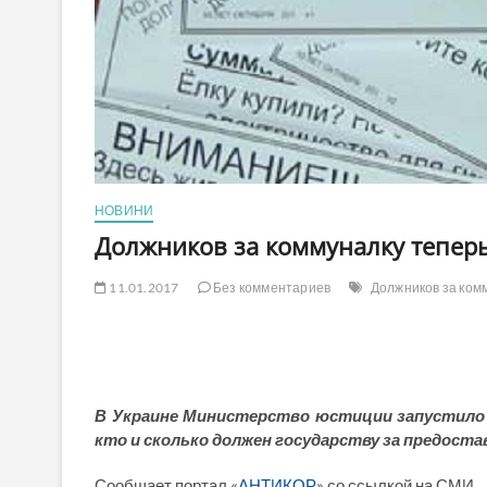
НОВИНИ
Должников за коммуналку теперь 
11.01.2017
Без комментариев
Должников за комм
В Украине Министерство юстиции запустило 
кто и сколько должен государству за предост
Сообщает портал «
АНТИКОР
» со ссылкой на СМИ.