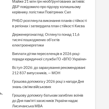
Майже 21 млн грн необґрунтованих активів:
ДБР повідомило про підозру колишньому
керівнику логістики Повітряних Сил
РНБО розглянула виконання планів стійкості
в регіонах і затвердила план стійкості Києва
Держенергонагляд: Оглянуто понад 11,6
тисячі пошкоджених об’єктів
електроенергетики
Виплати дітям переселенців в 2026 році-
поради юридичної служби ГО «ВПО України»
Вступ-2026: до зарахування рекомендовані
212 837 випускників, — МОН
Грошова допомога у 2026 році з нагоди Дня
знань сім’ям військових
ь,
Грошову допомогу батькам загиблих воїнів
до Дня пам’яті захисників України надає
Лисичанська МВА