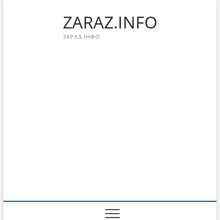
Перейти
ZARAZ.INFO
к
содержимому
ЗАРАЗ.ІНФО