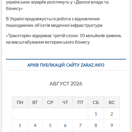
українських аграріїв розглянуть у «Діалозі влади та
бізнесу»
В Україні продовжується робота з відновлення
пошкоджених об’єктів медичної інфраструктури
«Траєкторія» відкриває третій сезон: 10 мільйонів гривень
на масштабування ветеранського бізнесу
АРХІВ ПУБЛІКАЦІЙ САЙТУ ZARAZ.INFO
АВГУСТ 2026
ПН
ВТ
СР
ЧТ
ПТ
СБ
ВС
1
2
3
4
5
6
7
8
9