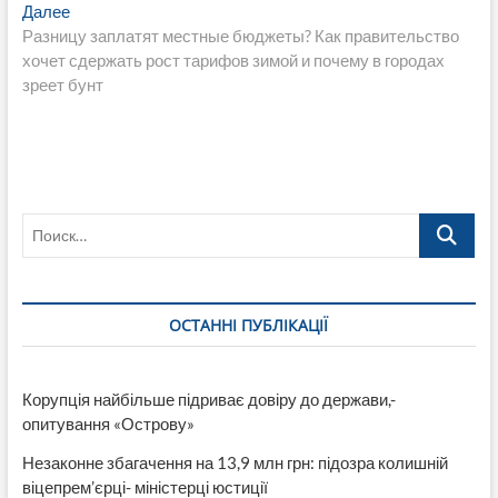
записям
Следующая
Далее
запись:
Разницу заплатят местные бюджеты? Как правительство
хочет сдержать рост тарифов зимой и почему в городах
зреет бунт
Поиск…
ОСТАННІ ПУБЛІКАЦІЇ
Корупція найбільше підриває довіру до держави,-
опитування «Острову»
Незаконне збагачення на 13,9 млн грн: підозра колишній
віцепрем’єрці- міністерці юстиції