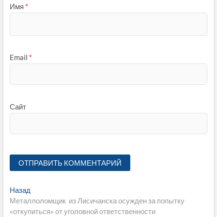
Имя
*
Email
*
Сайт
Навигация
Предыдущая
Назад
запись:
Металлоломщик из Лисичанска осужден за попытку
по
«откупиться» от уголовной ответственности