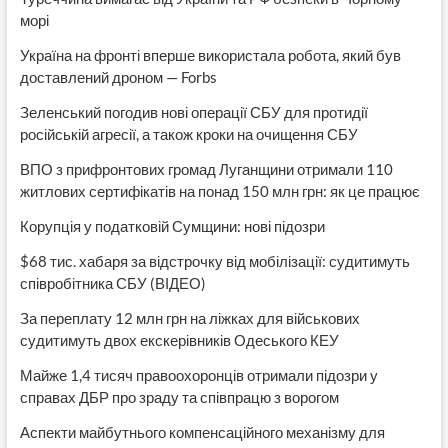
морі
Україна на фронті вперше використала робота, який був
доставлений дроном — Forbs
Зеленський погодив нові операції СБУ для протидії
російській агресії, а також кроки на очищення СБУ
ВПО з прифронтових громад Луганщини отримали 110
житлових сертифікатів на понад 150 млн грн: як це працює
Корупція у податковій Сумщини: нові підозри
$68 тис. хабаря за відстрочку від мобілізації: судитимуть
співробітника СБУ (ВІДЕО)
За переплату 12 млн грн на ліжках для військових
судитимуть двох екскерівників Одеського КЕУ
Майже 1,4 тисяч правоохоронців отримали підозри у
справах ДБР про зраду та співпрацю з ворогом
Аспекти майбутнього компенсаційного механізму для