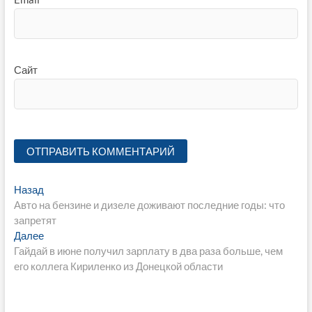
Сайт
Навигация
Предыдущая
Назад
запись:
Авто на бензине и дизеле доживают последние годы: что
по
запретят
записям
Следующая
Далее
запись:
Гайдай в июне получил зарплату в два раза больше, чем
его коллега Кириленко из Донецкой области