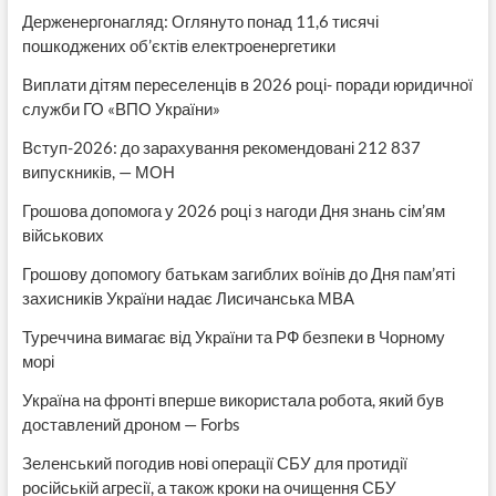
Держенергонагляд: Оглянуто понад 11,6 тисячі
пошкоджених об’єктів електроенергетики
Виплати дітям переселенців в 2026 році- поради юридичної
служби ГО «ВПО України»
Вступ-2026: до зарахування рекомендовані 212 837
випускників, — МОН
Грошова допомога у 2026 році з нагоди Дня знань сім’ям
військових
Грошову допомогу батькам загиблих воїнів до Дня пам’яті
захисників України надає Лисичанська МВА
Туреччина вимагає від України та РФ безпеки в Чорному
морі
Україна на фронті вперше використала робота, який був
доставлений дроном — Forbs
Зеленський погодив нові операції СБУ для протидії
російській агресії, а також кроки на очищення СБУ