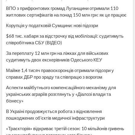
ВПО з прифронтових громад Луганщини отримали 110
житлових сертифікатів на понад 150 млн грн: як це працює
Корупція у податковій Сумщини: нові підозри
$68 тис. хабаря за відстрочку від мобілізації: судитимуть
співробітника СБУ (ВІДЕО)
За переплату 12 млн грн на ліжках для військових
судитимуть двох екскерівників Одеського КЕУ
Майже 1,4 тисяч правоохоронців отримали підозри у
справах ДБР про зраду та співпрацю з ворогом
Аспекти майбутнього компенсаційного механізму для
українських аграріїв розглянуть у «Діалозі влади та
бізнесу»
В Україні продовжується робота з відновлення
пошкоджених об’єктів медичної інфраструктури
«Траєкторія» відкриває третій сезон: 10 мільйонів гривень