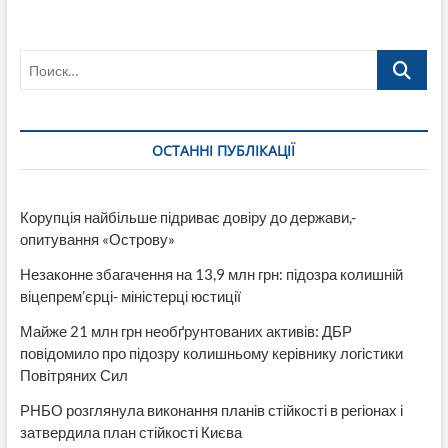
Поиск…
ОСТАННІ ПУБЛІКАЦІЇ
Корупція найбільше підриває довіру до держави,-
опитування «Острову»
Незаконне збагачення на 13,9 млн грн: підозра колишній
віцепрем’єрці- міністерці юстиції
Майже 21 млн грн необґрунтованих активів: ДБР
повідомило про підозру колишньому керівнику логістики
Повітряних Сил
РНБО розглянула виконання планів стійкості в регіонах і
затвердила план стійкості Києва