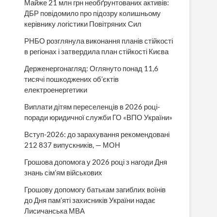
Майже 21 млн грн необґрунтованих активів:
ДБР повідомило про підозру колишньому
керівнику логістики Повітряних Сил
РНБО розглянула виконання планів стійкості
в регіонах і затвердила план стійкості Києва
Держенергонагляд: Оглянуто понад 11,6
тисячі пошкоджених об’єктів
електроенергетики
Виплати дітям переселенців в 2026 році-
поради юридичної служби ГО «ВПО України»
Вступ-2026: до зарахування рекомендовані
212 837 випускників, — МОН
Грошова допомога у 2026 році з нагоди Дня
знань сім’ям військових
Грошову допомогу батькам загиблих воїнів
до Дня пам’яті захисників України надає
Лисичанська МВА