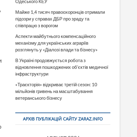
Одеського КЕУ
у
Майже 1,4 тисяч правоохоронців отримали
підозри у справах ДБР про зраду та
співпрацю з ворогом
Аспекти майбутнього компенсаційного
механізму для українських аграріїв
розглянуть у «Діалозі влади та бізнесу»
и
В Україні продовжується робота з
відновлення пошкоджених об’єктів медичної
інфраструктури
«Траєкторія» відкриває третій сезон: 10
мільйонів гривень на масштабування
ветеранського бізнесу
АРХІВ ПУБЛІКАЦІЙ САЙТУ ZARAZ.INFO
о
м