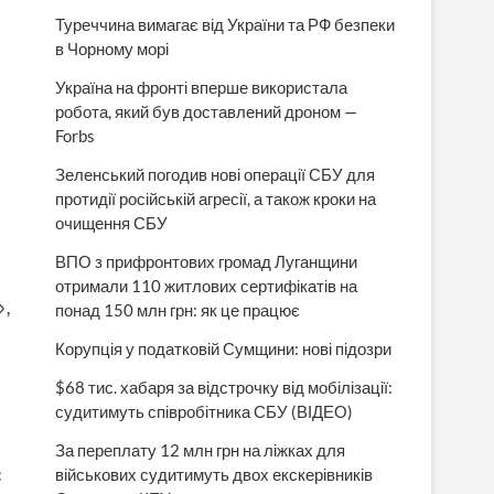
Туреччина вимагає від України та РФ безпеки
в Чорному морі
Україна на фронті вперше використала
робота, який був доставлений дроном —
Forbs
Зеленський погодив нові операції СБУ для
протидії російській агресії, а також кроки на
очищення СБУ
ВПО з прифронтових громад Луганщини
отримали 110 житлових сертифікатів на
,
понад 150 млн грн: як це працює
Корупція у податковій Сумщини: нові підозри
$68 тис. хабаря за відстрочку від мобілізації:
судитимуть співробітника СБУ (ВІДЕО)
За переплату 12 млн грн на ліжках для
с
військових судитимуть двох екскерівників