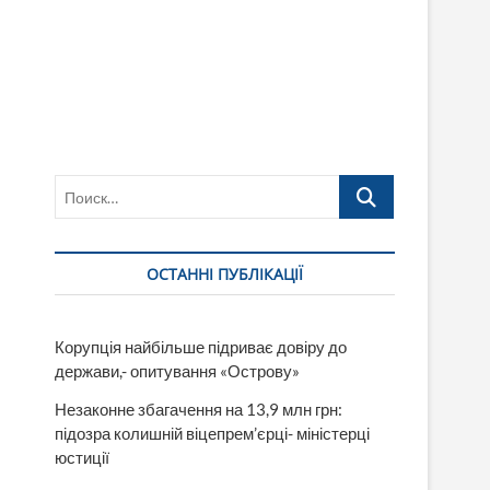
Поиск…
ОСТАННІ ПУБЛІКАЦІЇ
Корупція найбільше підриває довіру до
держави,- опитування «Острову»
Незаконне збагачення на 13,9 млн грн:
підозра колишній віцепрем’єрці- міністерці
юстиції