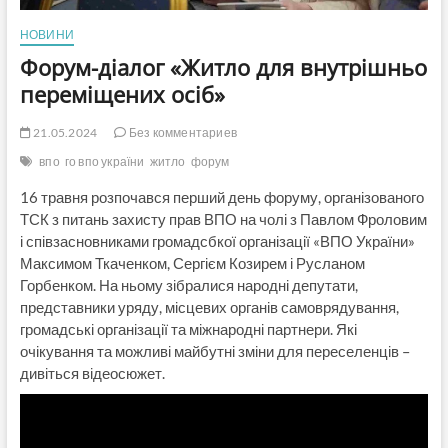
НОВИНИ
Форум-діалог «Житло для внутрішньо
переміщених осіб»
21.05.2024
Без комментариев
впо
го впо україни
житло
форум
16 травня розпочався перший день форуму, організованого
ТСК з питань захисту прав ВПО на чолі з Павлом Фроловим
і співзасновниками громадсбкої організації «ВПО України»
Максимом Ткаченком, Сергієм Козирем і Русланом
Горбенком. На ньому зібралися народні депутати,
представники уряду, місцевих органів самоврядування,
громадські організації та міжнародні партнери. Які
очікування та можливі майбутні зміни для переселенців –
дивіться відеосюжет.