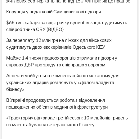
житлових сертифікатів на понад 150 млн грн: як це працює
Корупція у податковій Сумщини: нові підозри
$68 тис. хабаря за відстрочку від мобілізації: судитимуть
співробітника СБУ (ВІДЕО)
За переплату 12 млн грн на ліжках для військових
судитимуть двох екскерівників Одеського КЕУ
Майже 1,4 тисяч правоохоронців отримали підозри у
справах ДБР про зраду та співпрацю з ворогом
Аспекти майбутнього компенсаційного механізму для
українських аграріїв розглянуть у «Діалозі влади та
бізнесу»
В Україні продовжується робота з відновлення
пошкоджених об’єктів медичної інфраструктури
«Траєкторія» відкриває третій сезон: 10 мільйонів гривень
на масштабування ветеранського бізнесу