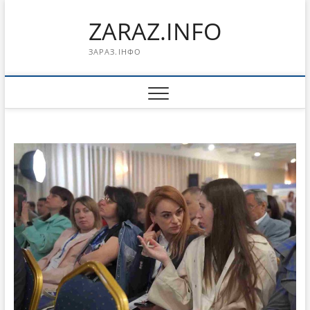
Перейти
ZARAZ.INFO
к
содержимому
ЗАРАЗ.ІНФО