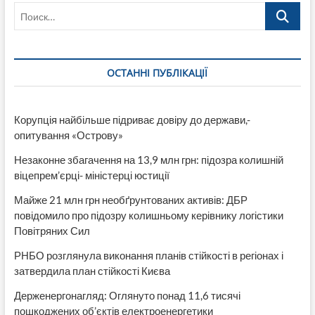
Поиск…
ОСТАННІ ПУБЛІКАЦІЇ
Корупція найбільше підриває довіру до держави,-
опитування «Острову»
Незаконне збагачення на 13,9 млн грн: підозра колишній
віцепрем’єрці- міністерці юстиції
Майже 21 млн грн необґрунтованих активів: ДБР
повідомило про підозру колишньому керівнику логістики
Повітряних Сил
РНБО розглянула виконання планів стійкості в регіонах і
затвердила план стійкості Києва
Держенергонагляд: Оглянуто понад 11,6 тисячі
пошкоджених об’єктів електроенергетики