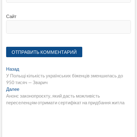
Сайт
Навигация
Предыдущая
Назад
запись:
У Польщі кількість українських біженців зменшилась до
по
950 тисяч — Зварич
записям
Следующая
Далее
запись:
Анонс законопроєкту, який дасть можливість
переселенцям отримати сертифікат на придбання житла