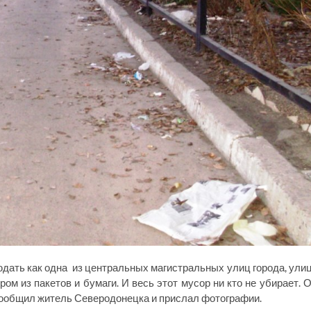
дать как одна из центральных магистральных улиц города, ули
ом из пакетов и бумаги. И весь этот мусор ни кто не убирает. 
ообщил житель Северодонецка и прислал фотографии.