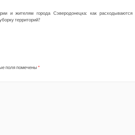
эрии и жителям города Сэверодонецка: как расходываются
уборку территорий?
ые поля помечены
*