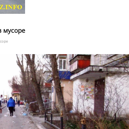
в мусоре
усоре