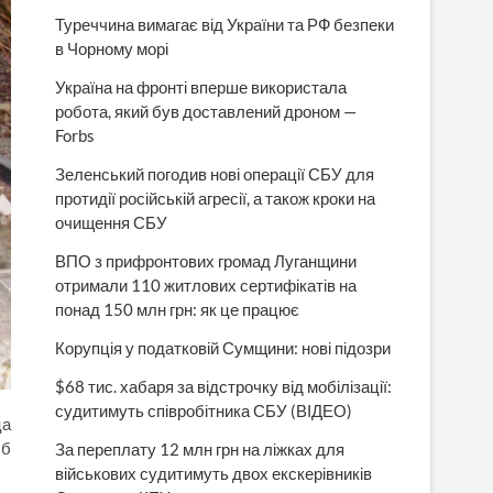
Туреччина вимагає від України та РФ безпеки
в Чорному морі
Україна на фронті вперше використала
робота, який був доставлений дроном —
Forbs
Зеленський погодив нові операції СБУ для
протидії російській агресії, а також кроки на
очищення СБУ
ВПО з прифронтових громад Луганщини
отримали 110 житлових сертифікатів на
понад 150 млн грн: як це працює
Корупція у податковій Сумщини: нові підозри
$68 тис. хабаря за відстрочку від мобілізації:
судитимуть співробітника СБУ (ВІДЕО)
ца
Об
За переплату 12 млн грн на ліжках для
військових судитимуть двох екскерівників