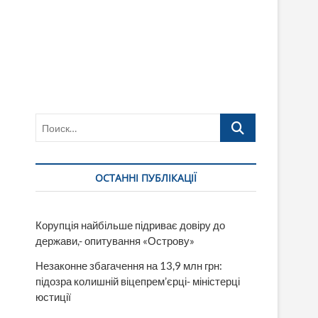
Поиск…
ОСТАННІ ПУБЛІКАЦІЇ
Корупція найбільше підриває довіру до
держави,- опитування «Острову»
Незаконне збагачення на 13,9 млн грн:
підозра колишній віцепрем’єрці- міністерці
юстиції