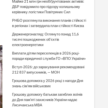
Майже 21 млн грн необґрунтованих активів:
ДБР повідомило про підозру колишньому
керівнику логістики Повітряних Сил
РНБО розглянула виконання планів стійкості
в регіонах і затвердила план стійкості Києва
Держенергонагляд: Оглянуто понад 11,6
тисячі пошкоджених об’єктів
електроенергетики
Виплати дітям переселенців в 2026 році-
поради юридичної служби ГО «ВПО України»
Вступ-2026: до зарахування рекомендовані
212 837 випускників, — МОН
Грошова допомога у 2026 році з нагоди Дня
знань сім’ям військових
Грошову допомогу батькам загиблих воїнів
до Дня пам’яті захисників України надає
Лисичанська МВА