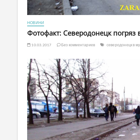
НОВИНИ
Фотофакт: Северодонецк погряз 
10.03.2017
Без комментариев
северодонецк в м