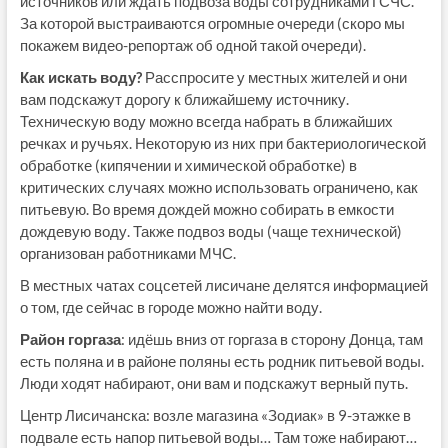
источников или ждать подвоза воды сотрудниками ГСЧС.
За которой выстраиваются огромные очереди (скоро мы
покажем видео-репортаж об одной такой очереди).
Как искать воду?
Расспросите у местных жителей и они
вам подскажут дорогу к ближайшему источнику.
Техническую воду можно всегда набрать в ближайших
речках и ручьях. Некоторую из них при бактериологической
обработке (кипячении и химической обработке) в
критических случаях можно использовать ограничено, как
питьевую. Во время дождей можно собирать в емкости
дождевую воду. Также подвоз воды (чаще технической)
организован работниками МЧС.
В местных чатах соцсетей лисичане делятся информацией
о том, где сейчас в городе можно найти воду.
Район горгаза
: идёшь вниз от горгаза в сторону Донца, там
есть поляна и в районе поляны есть родник питьевой воды.
Люди ходят набирают, они вам и подскажут верный путь.
Центр Лисичанска: возле магазина «Зодиак» в 9-этажке в
подвале есть напор питьевой воды… Там тоже набирают…