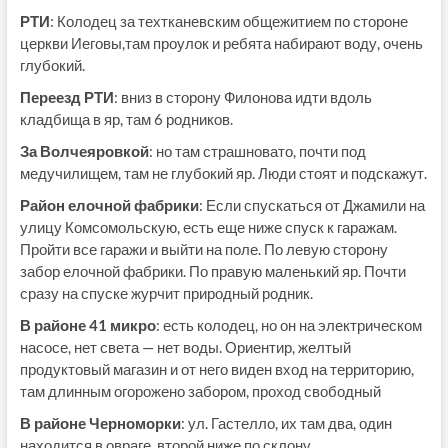
РТИ
: Колодец за техтканевским общежитием по стороне
церкви Иеговы,там проулок и ребята набирают воду, очень
глубокий.
Переезд РТИ
: вниз в сторону Филонова идти вдоль
кладбища в яр, там 6 родников.
За Волчеяровкой
: но там страшновато, почти под
медучилищем, там не глубокий яр. Люди стоят и подскажут.
Район елочной фабрики
: Если спускаться от Джамили на
улицу Комсомольскую, есть еще ниже спуск к гаражам.
Пройти все гаражи и выйти на поле. По левую сторону
забор елочной фабрики. По правую маленький яр. Почти
сразу на спуске журчит природный родник.
В районе 41 микро
: есть колодец, но он на электрическом
насосе, нет света — нет воды. Ориентир, желтый
продуктовый магазин и от него виден вход на территорию,
там длинным огорожено забором, проход свободный
В районе Черноморки
: ул. Гастелло, их там два, один
находится в овраге, второй ниже по склону.