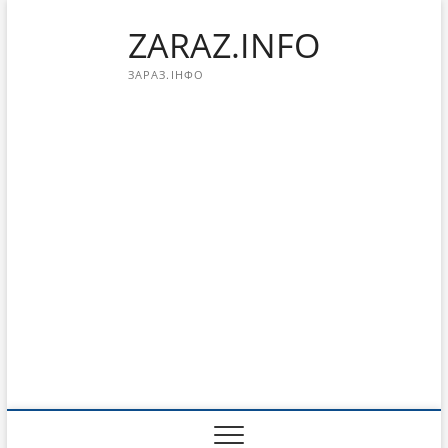
Перейти
ZARAZ.INFO
к
содержимому
ЗАРАЗ.ІНФО