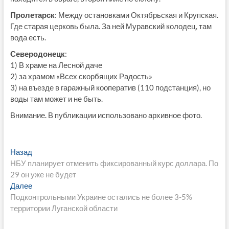
Пролетарск
: Между остановками Октябрьская и Крупская.
Где старая церковь была. За ней Муравский колодец, там
вода есть.
Северодонецк
:
1) В храме на Лесной даче
2) за храмом «Всех скорбящих Радость»
3) на въезде в гаражный кооператив (110 подстанция), но
воды там может и не быть.
Внимание. В публикации использовано архивное фото.
Навигация
Предыдущая
Назад
запись:
НБУ планирует отменить фиксированный курс доллара. По
по
29 он уже не будет
записям
Следующая
Далее
запись:
Подконтрольными Украине остались не более 3-5%
территории Луганской области