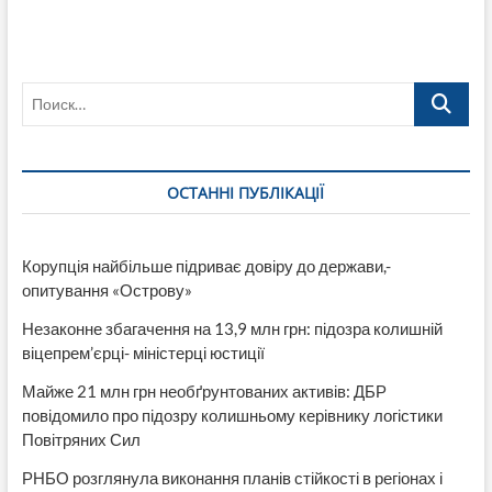
Поиск…
ОСТАННІ ПУБЛІКАЦІЇ
Корупція найбільше підриває довіру до держави,-
опитування «Острову»
Незаконне збагачення на 13,9 млн грн: підозра колишній
віцепрем’єрці- міністерці юстиції
Майже 21 млн грн необґрунтованих активів: ДБР
повідомило про підозру колишньому керівнику логістики
Повітряних Сил
РНБО розглянула виконання планів стійкості в регіонах і