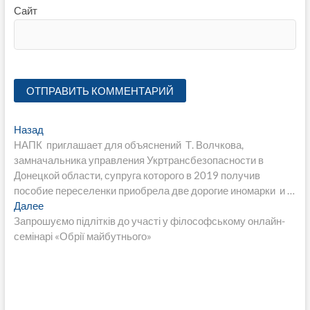
Сайт
Навигация
Предыдущая
Назад
запись:
НАПК приглашает для объяснений Т. Волчкова,
по
замначальника управления Укртрансбезопасности в
записям
Донецкой области, супруга которого в 2019 получив
пособие переселенки приобрела две дорогие иномарки и …
Следующая
Далее
запись:
Запрошуємо підлітків до участі у філософському онлайн-
семінарі «‎Обрії майбутнього»