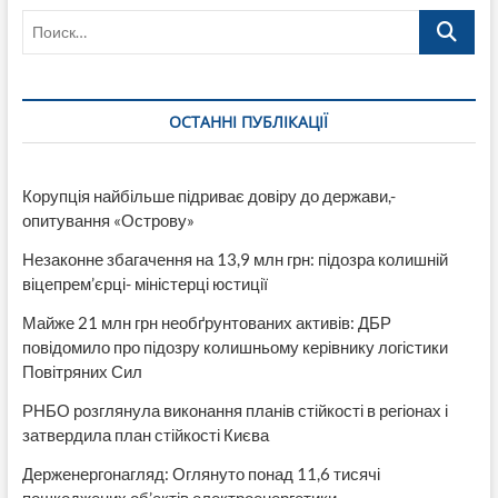
Поиск…
ОСТАННІ ПУБЛІКАЦІЇ
Корупція найбільше підриває довіру до держави,-
опитування «Острову»
Незаконне збагачення на 13,9 млн грн: підозра колишній
віцепрем’єрці- міністерці юстиції
Майже 21 млн грн необґрунтованих активів: ДБР
повідомило про підозру колишньому керівнику логістики
Повітряних Сил
РНБО розглянула виконання планів стійкості в регіонах і
затвердила план стійкості Києва
Держенергонагляд: Оглянуто понад 11,6 тисячі
пошкоджених об’єктів електроенергетики