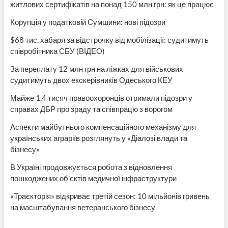
житлових сертифікатів на понад 150 млн грн: як це працює
Корупція у податковій Сумщини: нові підозри
$68 тис. хабаря за відстрочку від мобілізації: судитимуть
співробітника СБУ (ВІДЕО)
За переплату 12 млн грн на ліжках для військових
судитимуть двох екскерівників Одеського КЕУ
Майже 1,4 тисяч правоохоронців отримали підозри у
справах ДБР про зраду та співпрацю з ворогом
Аспекти майбутнього компенсаційного механізму для
українських аграріїв розглянуть у «Діалозі влади та
бізнесу»
В Україні продовжується робота з відновлення
пошкоджених об’єктів медичної інфраструктури
«Траєкторія» відкриває третій сезон: 10 мільйонів гривень
на масштабування ветеранського бізнесу