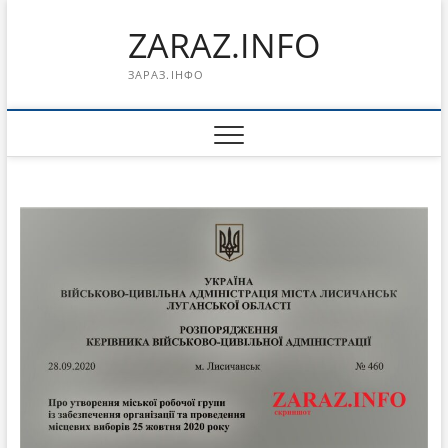
Перейти
ZARAZ.INFO
к
содержимому
ЗАРАЗ.ІНФО