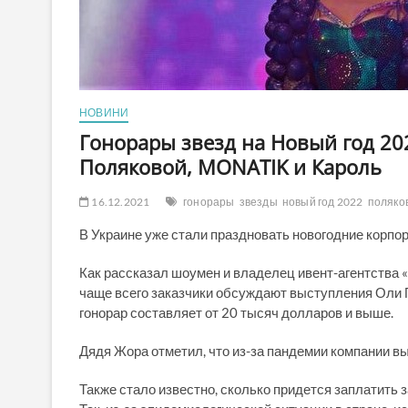
НОВИНИ
Гонорары звезд на Новый год 20
Поляковой, MONATIK и Кароль
16.12.2021
гонорары
звезды
новый год 2022
поляко
В Украине уже стали праздновать новогодние корпор
Как рассказал шоумен и владелец ивент-агентства
чаще всего заказчики обсуждают выступления Оли П
гонорар составляет от 20 тысяч долларов и выше.
Дядя Жора отметил, что из-за пандемии компании вы
Также стало известно, сколько придется заплатить 