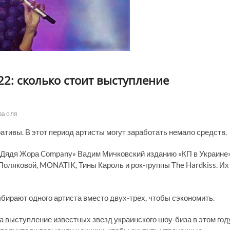
22: сколько стоит выступление
ва оля
ативы. В этот период артисты могут заработать немало средств.
 «Дядя Жора Company» Вадим Мичковский изданию «КП в Украине»
оляковой, MONATIK, Тины Кароль и рок-группы The Hardkiss. Их
бирают одного артиста вместо двух-трех, чтобы сэкономить.
за выступление известных звезд украинского шоу-биза в этом год