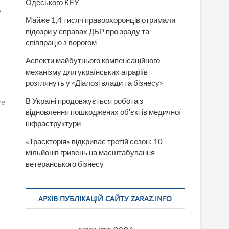
Одеського КЕУ
а
Майже 1,4 тисяч правоохоронців отримали
підозри у справах ДБР про зраду та
співпрацю з ворогом
Аспекти майбутнього компенсаційного
механізму для українських аграріїв
розглянуть у «Діалозі влади та бізнесу»
В Україні продовжується робота з
се
відновлення пошкоджених об’єктів медичної
інфраструктури
«Траєкторія» відкриває третій сезон: 10
мільйонів гривень на масштабування
ветеранського бізнесу
АРХІВ ПУБЛІКАЦІЙ САЙТУ ZARAZ.INFO