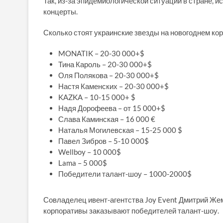
Так, из-за эпидемиологической ситуации в стране, 
концерты.
Сколько стоят украинские звезды на новогоднем ко
MONATIK – 20-30 000+$
Тина Кароль – 20-30 000+$
Оля Полякова – 20-30 000+$
Настя Каменских – 20-30 000+$
KAZKA – 10-15 000+ $
Надя Дорофеева – от 15 000+$
Слава Каминская – 16 000 €
Наталья Могилевская – 15-25 000 $
Павел Зибров – 5-10 000$
Wellboy – 10 000$
Lama – 5 000$
Победители талант-шоу – 1000-2000$
Совладелец ивент-агентства Joy Event Дмитрий Жем
корпоративы заказывают победителей талант-шоу.