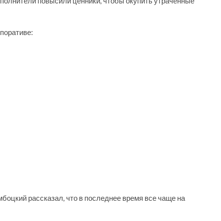
исполнители повысили ценники, чтобы окупить утраченные
рпоративе:
боцкий рассказал, что в последнее время все чаще на