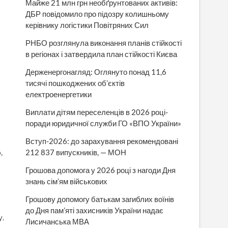
Майже 21 млн грн необґрунтованих активів:
ДБР повідомило про підозру колишньому
керівнику логістики Повітряних Сил
РНБО розглянула виконання планів стійкості
в регіонах і затвердила план стійкості Києва
Держенергонагляд: Оглянуто понад 11,6
тисячі пошкоджених об’єктів
електроенергетики
Виплати дітям переселенців в 2026 році-
поради юридичної служби ГО «ВПО України»
Вступ-2026: до зарахування рекомендовані
,
212 837 випускників, — МОН
Грошова допомога у 2026 році з нагоди Дня
знань сім’ям військових
Грошову допомогу батькам загиблих воїнів
до Дня пам’яті захисників України надає
у.
Лисичанська МВА