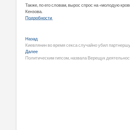
Также, по его словам, вырос спрос на «молодую кров
Кензова.
Подробности
Навигация
Предыдущая
Назад
запись:
Киевлянин во время секса случайно убил партнершу
по
Следующая
Далее
записям
запись:
Политическим гипсом, назвала Верещук деятельност