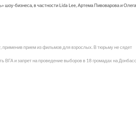
ь» шоу-бизнеса, в частности Lida Lee, Артема Пивоварова и Олег
, применив прием из фильмов для взрослых. В тюрьму не сядет
ь ВГА и запрет на проведение выборов в 18 громадах на Донбас