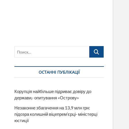
Поиск…
ОСТАННІ ПУБЛІКАЦІЇ
Корупція найбільше підриває довіру до
держави,- опитування «Острову»
Незаконне збагачення на 13,9 млн грн:
підозра колишній віцепрем’єрці- міністерці
юстиції