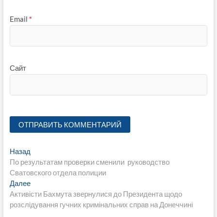
Email
*
Сайт
Навигация
Предыдущая
Назад
запись:
По результатам проверки сменили руководство
по
Сватовского отдела полиции
записям
Следующая
Далее
запись:
Активісти Бахмута звернулися до Президента щодо
розслідування гучних кримінальних справ на Донеччині