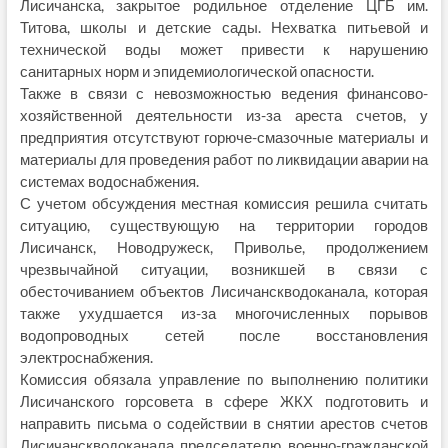
Лисичанска, закрытое родильное отделение ЦГБ им.
Титова, школы и детские сады. Нехватка питьевой и
технической воды может привести к нарушению
санитарных норм и эпидемиологической опасности.
Также в связи с невозможностью ведения финансово-
хозяйственной деятельности из-за ареста счетов, у
предприятия отсутствуют горюче-смазочные материалы и
материалы для проведения работ по ликвидации аварии на
системах водоснабжения.
С учетом обсуждения местная комиссия решила считать
ситуацию, существующую на территории городов
Лисичанск, Новодружеск, Приволье, продолжением
чрезвычайной ситуации, возникшей в связи с
обесточиванием объектов Лисичанскводоканала, которая
также ухудшается из-за многочисленных порывов
водопроводных сетей после восстановления
электроснабжения.
Комиссия обязала управление по выполнению политики
Лисичанского горсовета в сфере ЖКХ подготовить и
направить письма о содействии в снятии арестов счетов
Лисичанскводоканала председателю военно-гражданской