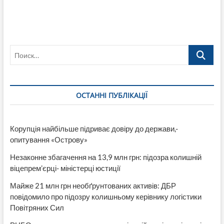
Поиск…
ОСТАННІ ПУБЛІКАЦІЇ
Корупція найбільше підриває довіру до держави,-
опитування «Острову»
Незаконне збагачення на 13,9 млн грн: підозра колишній
віцепрем’єрці- міністерці юстиції
Майже 21 млн грн необґрунтованих активів: ДБР
повідомило про підозру колишньому керівнику логістики
Повітряних Сил