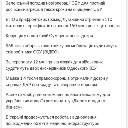
Зеленський погодив нові операції СБУ для протидії
російській агресії, а також кроки на очищення СБУ
ВПО з прифронтових громад Луганщини отримали 110
житлових сертифікатів на понад 150 млн грн: як це працює
Корупція у податковій Сумщини: нові підозри
$68 тис. хабаря за відстрочку від мобілізації: судитимуть
співробітника СБУ (ВІДЕО)
За переплату 12 млн грн на ліжках для військових
судитимуть двох екскерівників Одеського КЕУ
Майже 1,4 тисяч правоохоронців отримали підозри у
справах ДБР про зраду та співпрацю з ворогом
Аспекти майбутнього компенсаційного механізму для
українських аграріїв розглянуть у «Діалозі влади та
бізнесу»
В Україні продовжується робота з відновлення
пошкоджених об’єктів медичної інфраструктури