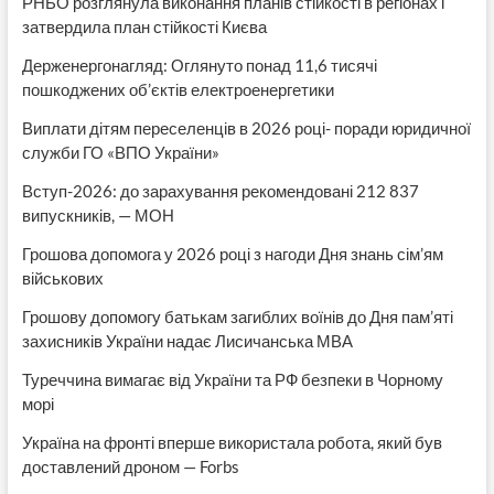
РНБО розглянула виконання планів стійкості в регіонах і
затвердила план стійкості Києва
Держенергонагляд: Оглянуто понад 11,6 тисячі
пошкоджених об’єктів електроенергетики
Виплати дітям переселенців в 2026 році- поради юридичної
служби ГО «ВПО України»
Вступ-2026: до зарахування рекомендовані 212 837
випускників, — МОН
Грошова допомога у 2026 році з нагоди Дня знань сім’ям
військових
Грошову допомогу батькам загиблих воїнів до Дня пам’яті
захисників України надає Лисичанська МВА
Туреччина вимагає від України та РФ безпеки в Чорному
морі
Україна на фронті вперше використала робота, який був
доставлений дроном — Forbs