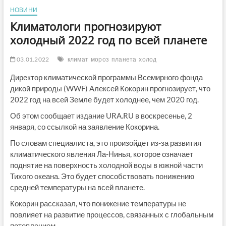
НОВИНИ
Климатологи прогнозируют
холодный 2022 год по всей планете
03.01.2022
климат
мороз
планета
холод
Директор климатической программы Всемирного фонда
дикой природы (WWF) Алексей Кокорин прогнозирует, что
2022 год на всей Земле будет холоднее, чем 2020 год.
Об этом сообщает издание URA.RU в воскресенье, 2
января, со ссылкой на заявление Кокорина.
По словам специалиста, это произойдет из-за развития
климатического явления Ла-Нинья, которое означает
поднятие на поверхность холодной воды в южной части
Тихого океана. Это будет способствовать понижению
средней температуры на всей планете.
Кокорин рассказал, что понижение температуры не
повлияет на развитие процессов, связанных с глобальным
потеплением.