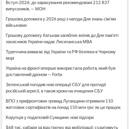
Вступ-2026: до зарахування рекомендовані 212 837
випускників, — МОН
Грошова допомога у 2026 році з нагоди Дня знань сім’ям
військових
Грошову допомогу батькам загиблих воїнів до Дня пам’яті
захисників України надає Лисичанська МВА
Туреччина вимагає від України та РФ безпеки в Чорному
морі
Україна на фронті вперше використала робота, який був
доставлений дроном — Forbs
Зеленський погодив нові операції СБУ для протидії
російській агресії, а також кроки на очищення СБУ
ВПО з прифронтових громад Луганщини отримали 110
житлових сертифікатів на понад 150 млн грн: як це працює
Корупція у податковій Сумщини: нові підозри
$68 тис. хабаря за відстрочку від мобілізації: судитимуть