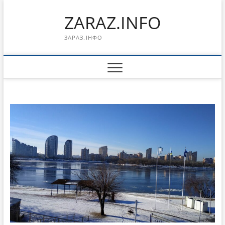
Перейти
ZARAZ.INFO
к
содержимому
ЗАРАЗ.ІНФО