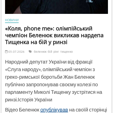
НОВИНИ
«Коля, phone me»: олімпійський
чемпіон Беленюк викликав нардепа
Тищенка на бій у ринзі
05.07.2026
беленюк
бій
рінг
тищенко
Народний депутат України від фракції
«Слуга народу», олімпійський чемпіон з
греко-римської боротьби Жан Беленюк
публічно запропонував своєму колезі по
парламенту Миколі Тищенку зустрітися на
ринзі.Історія України
Відео Беленюк
опублікував
на своїй сторінці