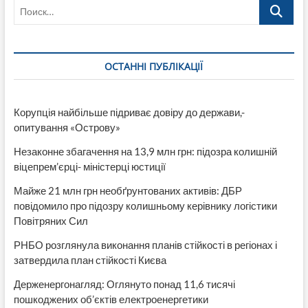
Поиск…
ОСТАННІ ПУБЛІКАЦІЇ
Корупція найбільше підриває довіру до держави,-
опитування «Острову»
Незаконне збагачення на 13,9 млн грн: підозра колишній
віцепрем’єрці- міністерці юстиції
Майже 21 млн грн необґрунтованих активів: ДБР
повідомило про підозру колишньому керівнику логістики
Повітряних Сил
РНБО розглянула виконання планів стійкості в регіонах і
затвердила план стійкості Києва
Держенергонагляд: Оглянуто понад 11,6 тисячі
пошкоджених об’єктів електроенергетики