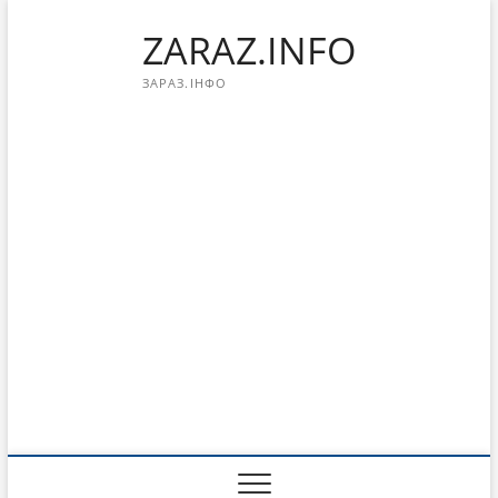
Перейти
ZARAZ.INFO
к
содержимому
ЗАРАЗ.ІНФО