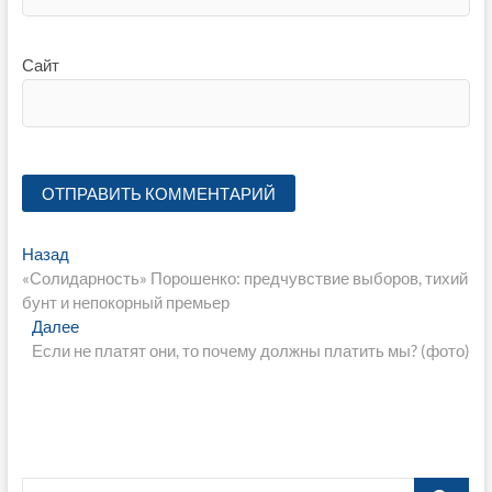
Сайт
Навигация
Предыдущая
Назад
запись:
«Солидарность» Порошенко: предчувствие выборов, тихий
по
бунт и непокорный премьер
записям
Следующая
Далее
запись:
Если не платят они, то почему должны платить мы? (фото)
Поиск…