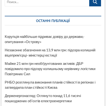
ОСТАННІ ПУБЛІКАЦІЇ
Корупція найбільше підриває довіру до держави,-
опитування «Острову»
Незаконне збагачення на 13,9 млн грн: підозра колишній
віцепрем’єрці- міністерці юстиції
Майже 21 млн грн необґрунтованих активів: ДБР
повідомило про підозру колишньому керівнику логістики
Повітряних Сил
РНБО розглянула виконання планів стійкості в регіонах і
затвердила план стійкості Києва
Держенергонагляд: Оглянуто понад 11,6 тисячі
пошкоджених об’єктів електроенергетики