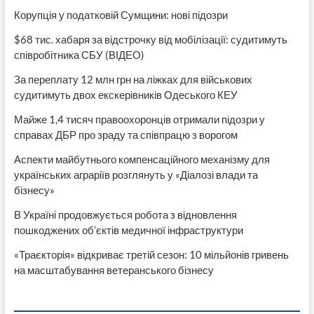
Корупція у податковій Сумщини: нові підозри
$68 тис. хабаря за відстрочку від мобілізації: судитимуть
співробітника СБУ (ВІДЕО)
За переплату 12 млн грн на ліжках для військових
судитимуть двох екскерівників Одеського КЕУ
Майже 1,4 тисяч правоохоронців отримали підозри у
справах ДБР про зраду та співпрацю з ворогом
Аспекти майбутнього компенсаційного механізму для
українських аграріїв розглянуть у «Діалозі влади та
бізнесу»
В Україні продовжується робота з відновлення
пошкоджених об’єктів медичної інфраструктури
«Траєкторія» відкриває третій сезон: 10 мільйонів гривень
на масштабування ветеранського бізнесу