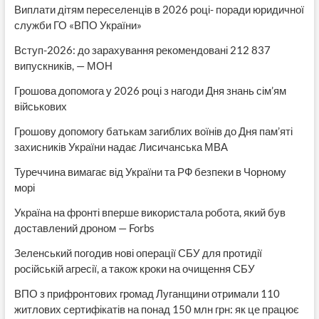
Виплати дітям переселенців в 2026 році- поради юридичної
служби ГО «ВПО України»
Вступ-2026: до зарахування рекомендовані 212 837
випускників, — МОН
Грошова допомога у 2026 році з нагоди Дня знань сім’ям
військових
Грошову допомогу батькам загиблих воїнів до Дня пам’яті
захисників України надає Лисичанська МВА
Туреччина вимагає від України та РФ безпеки в Чорному
морі
Україна на фронті вперше використала робота, який був
доставлений дроном — Forbs
Зеленський погодив нові операції СБУ для протидії
російській агресії, а також кроки на очищення СБУ
ВПО з прифронтових громад Луганщини отримали 110
житлових сертифікатів на понад 150 млн грн: як це працює