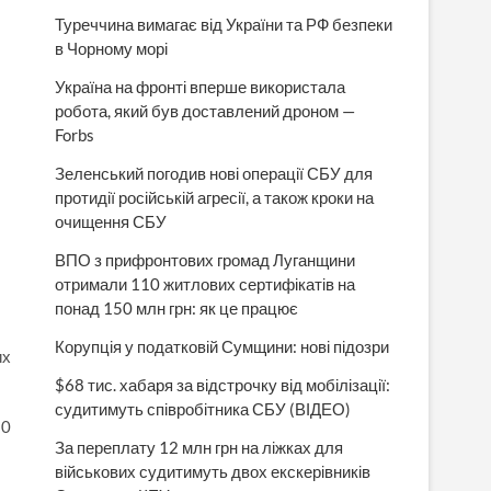
Туреччина вимагає від України та РФ безпеки
в Чорному морі
Україна на фронті вперше використала
робота, який був доставлений дроном —
Forbs
Зеленський погодив нові операції СБУ для
протидії російській агресії, а також кроки на
очищення СБУ
ВПО з прифронтових громад Луганщини
отримали 110 житлових сертифікатів на
понад 150 млн грн: як це працює
Корупція у податковій Сумщини: нові підозри
их
$68 тис. хабаря за відстрочку від мобілізації:
судитимуть співробітника СБУ (ВІДЕО)
30
За переплату 12 млн грн на ліжках для
військових судитимуть двох екскерівників