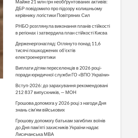
Майже 21 млн грн необґрунтованих активів:
ДБР повідомило про підозру колишньому
керівнику логістики Повітряних Сил
РНБО розглянула виконання планів стійкості
в регіонах і затвердила план стійкості Києва
Держенергонагляд: Оглянуто понад 11,6
тисячі пошкоджених об’єктів
електроенергетики
Виплати дітям переселенців в 2026 році-
поради юридичної служби ГО «ВПО України»
Вступ-2026: до зарахування рекомендовані
212 837 випускників, — МОН
Грошова допомога у 2026 році з нагоди Дня
знань сім’ям військових
Грошову допомогу батькам загиблих воїнів
до Дня пам’яті захисників України надає
Лисичанська МВА