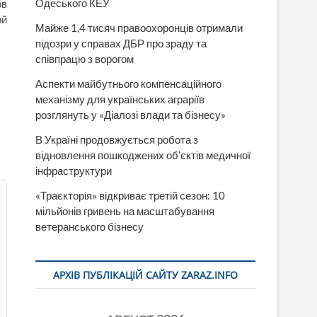
Одеського КЕУ
ов
ой
Майже 1,4 тисяч правоохоронців отримали
підозри у справах ДБР про зраду та
співпрацю з ворогом
Аспекти майбутнього компенсаційного
механізму для українських аграріїв
розглянуть у «Діалозі влади та бізнесу»
В Україні продовжується робота з
відновлення пошкоджених об’єктів медичної
інфраструктури
«Траєкторія» відкриває третій сезон: 10
мільйонів гривень на масштабування
ветеранського бізнесу
АРХІВ ПУБЛІКАЦІЙ САЙТУ ZARAZ.INFO