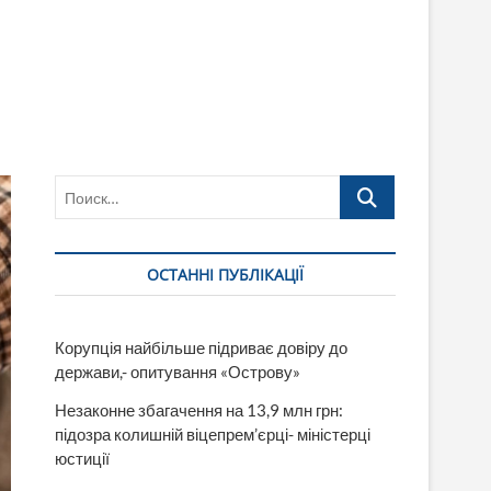
Поиск…
ОСТАННІ ПУБЛІКАЦІЇ
Корупція найбільше підриває довіру до
держави,- опитування «Острову»
Незаконне збагачення на 13,9 млн грн:
підозра колишній віцепрем’єрці- міністерці
юстиції