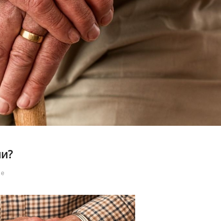
ии?
ие