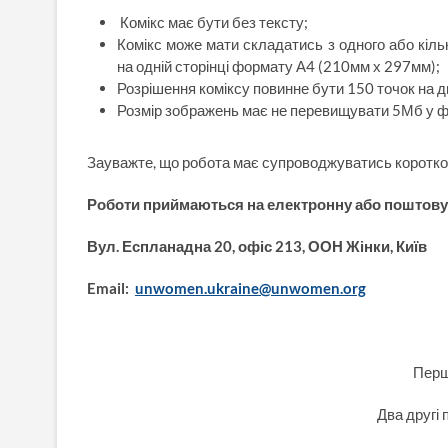
Комікс має бути без тексту;
Комікс може мати складатись з одного або кіль
на одній сторінці формату А4 (210мм х 297мм);
Розрішення коміксу повинне бути 150 точок на 
Розмір зображень має не перевищувати 5Мб у ф
Зауважте, що робота має супроводжуватись короткою
Роботи приймаються на електронну або поштову
Вул. Еспланадна 20, офіс 213, ООН Жінки, Київ
Email:
unwomen.ukraine@unwomen.org
Перш
Два другі 