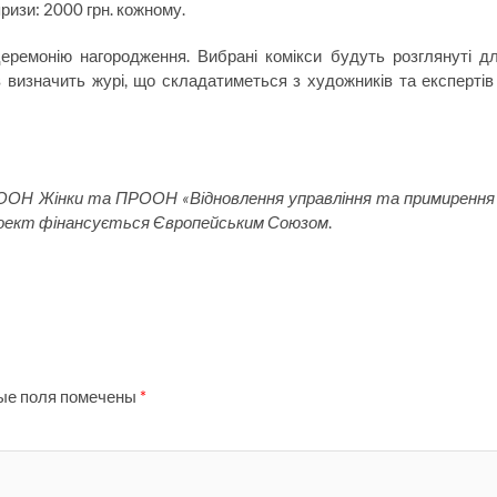
призи: 2000 грн. кожному.
еремонію нагородження. Вибрані комікси будуть розглянуті д
в визначить журі, що складатиметься з художників та експертів
 ООН Жінки та ПРООН «Відновлення управління та примирення
проект фінансується Європейським Союзом
.
ые поля помечены
*