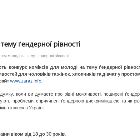
 тему ґендерної рівності
еред молоді на тему ґендерної рівності
ть конкурс коміксів для молоді на тему ґендерної рівност
востей для чоловіків та жінок, хлопчиків та дівчат у просто
 сайт
www.zaraz.info
.
думку, коли ви думаєте про рівні можливості, поширені ґендер
струють проблеми, спричинені ґендерною дискримінацією та як рів
в та жінок в Україні.
ни віком від 18 до 30 років.