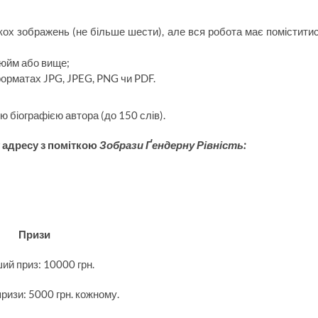
кох зображень (не більше шести), але вся робота має помістити
дюйм або вище;
орматах JPG, JPEG, PNG чи PDF.
 біографією автора (до 150 слів).
 адресу з поміткою
Зобрази Ґендерну Рівність:
Призи
ий приз: 10000 грн.
призи: 5000 грн. кожному.