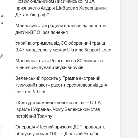
Новим очільником Лисичанської МВА
призначено Андрія Шибаєва з Херсонщини.
Деталі біографії
ля
 з
Майновий стан родини впливає на виплати
дитині-ВПО: роз’яснення
Україна отримала від ЄС оборонний транш
3,47 млрд євро у межах Ukraine Support Loan
 у
Масована атака Росії в ніч на 30 липня: на
Вінниччині лунали звуки вибухів
Зеленський просить у Трампа екстрений
«зимовий пакет» ракет-перехоплювачів для
систем Patriot
«Контури можливої нової коаліції — США,
Ізраїль і Україна». Чому Зеленський став
потрібний Трампу
Операція «Чесний призов»: ДБР проводить
обшуки у понад 100 ТЦК по всій Україні