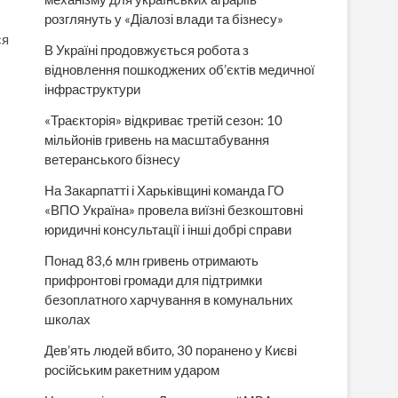
розглянуть у «Діалозі влади та бізнесу»
ся
В Україні продовжується робота з
відновлення пошкоджених об’єктів медичної
інфраструктури
«Траєкторія» відкриває третій сезон: 10
мільйонів гривень на масштабування
ветеранського бізнесу
На Закарпатті і Харьківщині команда ГО
«ВПО Україна» провела виїзні безкоштовні
юридичні консультації і інші добрі справи
Понад 83,6 млн гривень отримають
прифронтові громади для підтримки
безоплатного харчування в комунальних
школах
Дев’ять людей вбито, 30 поранено у Києві
російським ракетним ударом