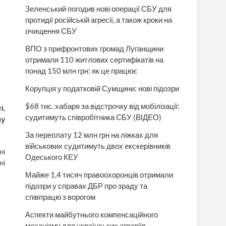
Зеленський погодив нові операції СБУ для
протидії російській агресії, а також кроки на
очищення СБУ
ВПО з прифронтових громад Луганщини
отримали 110 житлових сертифікатів на
понад 150 млн грн: як це працює
Корупція у податковій Сумщини: нові підозри
$68 тис. хабаря за відстрочку від мобілізації:
і.
судитимуть співробітника СБУ (ВІДЕО)
му
За переплату 12 млн грн на ліжках для
військових судитимуть двох екскерівників
ні
Одеського КЕУ
ні
Майже 1,4 тисяч правоохоронців отримали
підозри у справах ДБР про зраду та
співпрацю з ворогом
Аспекти майбутнього компенсаційного
механізму для українських аграріїв