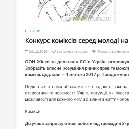
НОВИНИ
Конкурс коміксів серед молоді на
26.12.2016
Без комментариев
Конкурс коміксів с
ООН Жінки та делегація ЄС в Україні оголошую
Зобразіть власне розуміння рівних прав та можли
коміксі. Дедлайн — 1 лютого 2017 р. Повідомляє
Поділіться з нами образами, які спадають вам на 
стереотипи та нерівності. Уявіть ситуації, які ілю
можливості для кожного могли б змінити життя чоловікі
Комікси
До участі запрошуються роботи від громадян Украї