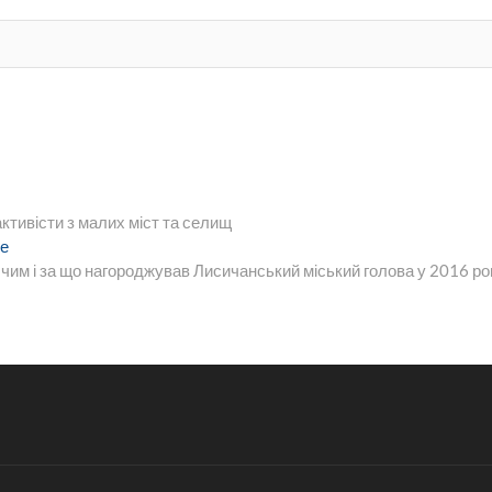
ктивісти з малих міст та селищ
Следующая
е
запись:
, чим і за що нагороджував Лисичанський міський голова у 2016 ро