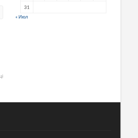
31
« Июл
fake breitling
ці