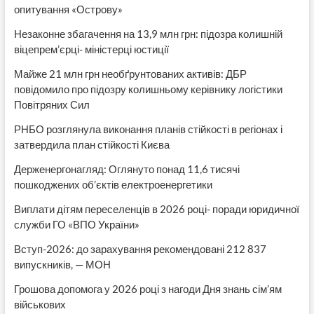
опитування «Острову»
Незаконне збагачення на 13,9 млн грн: підозра колишній
віцепрем’єрці- міністерці юстиції
Майже 21 млн грн необґрунтованих активів: ДБР
повідомило про підозру колишньому керівнику логістики
Повітряних Сил
РНБО розглянула виконання планів стійкості в регіонах і
затвердила план стійкості Києва
Держенергонагляд: Оглянуто понад 11,6 тисячі
пошкоджених об’єктів електроенергетики
Виплати дітям переселенців в 2026 році- поради юридичної
служби ГО «ВПО України»
Вступ-2026: до зарахування рекомендовані 212 837
випускників, — МОН
Грошова допомога у 2026 році з нагоди Дня знань сім’ям
військових