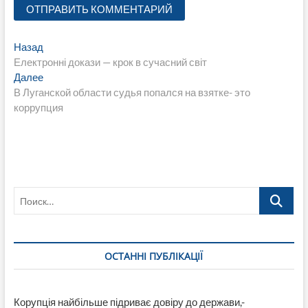
Навигация
Предыдущая
Назад
запись:
Електронні докази — крок в сучасний світ
по
Следующая
Далее
записям
запись:
В Луганской области судья попался на взятке- это
коррупция
Поиск…
ОСТАННІ ПУБЛІКАЦІЇ
Корупція найбільше підриває довіру до держави,-