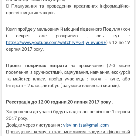
 Планування та проведення креативних інформаційно-
просвітницьких заходів…
Кемп пройде у мальовничій місцині південного Поділля (хоч
і секрет але розкриємо , ось тут :
https://www.youtube.com/watch?v=G4jw_evupRE
) з 12 по 19
серпня 2017 року.
Проект покриває витрати
на проживання (2-3 місне
поселення із зручностями), харчування, навчання, екскурсії
та майстер класи, проїзд учасниць : потяг – купе, або
Інтерсіті – 2 клас, автобус ( за умови наявності квитків).
Реєстрація до 12.00 години 20 липня 2017 року .
Запрошення до участі будуть надіслані не пізніше 1 серпня
2017 року.
Довідки через листування :
visvinnitsa@gmail.com
Проведення кемпу стало можливим завдяки фінансовій