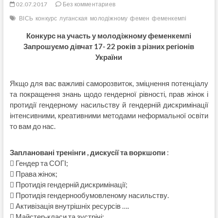
02.07.2017
Без комментариев
ВІСЬ
конкурс
луганская
молодіжному
фемен
феменкемпі
Конкурс на участь у молодіжному феменкемпі
Запрошуємо дівчат 17- 22 років з різних регіонів
України
Якщо для вас важливі саморозвиток, зміцнення потенціалу
та покращення знань щодо гендерної рівності, прав жінок і
протидії гендерному насильству й гендерній дискримінації
інтенсивними, креативними методами неформальної освіти
то вам до нас.
Заплановані тренінги , дискусії та воркшопи
:
 Гендер та СОГІ;
 Права жінок;
 Протидія гендерній дискримінації;
 Протидія гендернообумовленому насильству.
 Активізація внутрішніх ресурсів ….
 Майстер-класи та зустрічі;