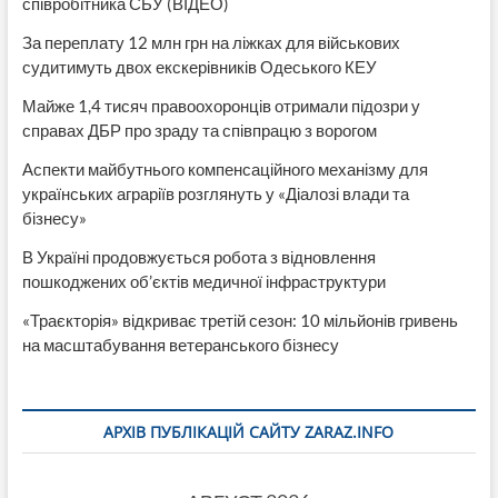
співробітника СБУ (ВІДЕО)
За переплату 12 млн грн на ліжках для військових
судитимуть двох екскерівників Одеського КЕУ
Майже 1,4 тисяч правоохоронців отримали підозри у
справах ДБР про зраду та співпрацю з ворогом
Аспекти майбутнього компенсаційного механізму для
українських аграріїв розглянуть у «Діалозі влади та
бізнесу»
В Україні продовжується робота з відновлення
пошкоджених об’єктів медичної інфраструктури
«Траєкторія» відкриває третій сезон: 10 мільйонів гривень
на масштабування ветеранського бізнесу
АРХІВ ПУБЛІКАЦІЙ САЙТУ ZARAZ.INFO