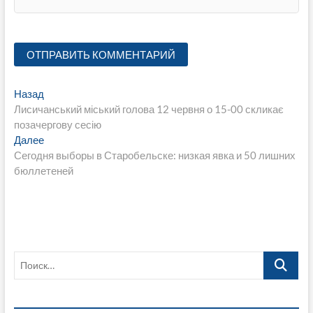
Навигация
Предыдущая
Назад
запись:
Лисичанський міський голова 12 червня о 15-00 скликає
по
позачергову сесію
записям
Следующая
Далее
запись:
Сегодня выборы в Старобельске: низкая явка и 50 лишних
бюллетеней
Поиск…