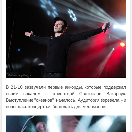
В 21-10 зазвучали первые аккорды, которые поддержал
своим вокалом с хрипотцой Святослав Вакарчук.
Выступление "океанов" началось! Аудитория взревела – и
понеслась концертная благодать для меломанов.