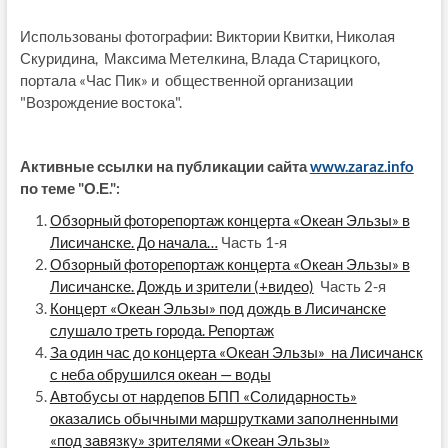
Использованы фотографии: Виктории Квитки, Николая
Скуридина, Максима Метелкина, Влада Старицкого,
портала «Час Пик» и общественной организации
"Возрождение востока".
Активные ссылки на публикации сайта
www.zaraz.info
по теме "О.Е.":
Обзорный фоторепортаж концерта «Океан Эльзы» в
Лисичанске. До начала…
Часть 1-я
Обзорный фоторепортаж концерта «Океан Эльзы» в
Лисичанске. Дождь и зрители (+видео)
Часть 2-я
Концерт «Океан Эльзы» под дождь в Лисичанске
слушало треть города. Репортаж
За один час до концерта «Океан Эльзы» на Лисичанск
с неба обрушился океан — воды
Автобусы от нардепов БПП «Солидарность»
оказались обычными маршрутками заполненными
«под завязку» зрителями «Океан Эльзы»