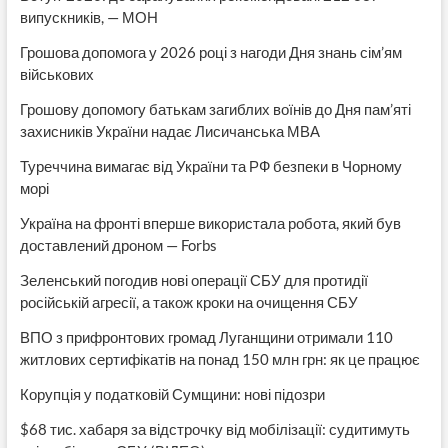
випускників, — МОН
Грошова допомога у 2026 році з нагоди Дня знань сім’ям
військових
Грошову допомогу батькам загиблих воїнів до Дня пам’яті
захисників України надає Лисичанська МВА
Туреччина вимагає від України та РФ безпеки в Чорному
морі
Україна на фронті вперше використала робота, який був
доставлений дроном — Forbs
Зеленський погодив нові операції СБУ для протидії
російській агресії, а також кроки на очищення СБУ
ВПО з прифронтових громад Луганщини отримали 110
житлових сертифікатів на понад 150 млн грн: як це працює
Корупція у податковій Сумщини: нові підозри
$68 тис. хабаря за відстрочку від мобілізації: судитимуть