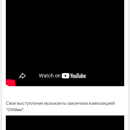
Свое выступление музыканты закончили композицией
"Обійми".