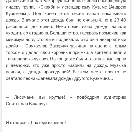
Далее Святослав Вакарчук исполнил песню посвященную
лидеру группы «Скрябин», легендарному Кузьме (Андрею
Кузьменко). Под конец этой песни начал накапывать
дождь. Вначале этот дождь был не сильный, но в 23-40
разошелся до ливня. Некоторые из-за дождя начали
уходить со стадиона. Большинство, насквозь промочив как
минимум ноги, стояли и подпевали. Это был невероятный
драйв — Святослав Вакарчук зажигал на сцене с голым
торсом и делал свои коронные прыжки, а зрители пели и
танцевали «в лужах». На концерте были те отважные парни
и девчонки, кто уже просто «забил» на дождь. Музыка
вечная, а дождь проходящий! В этом месте просто не
хватало песни «Запевала дождь» другого Кузьмина…
— Лисичане, вы крутые! – подбодрил аудиторию
Святослав Вакарчук.
И стадион «Шахтер» взревел!