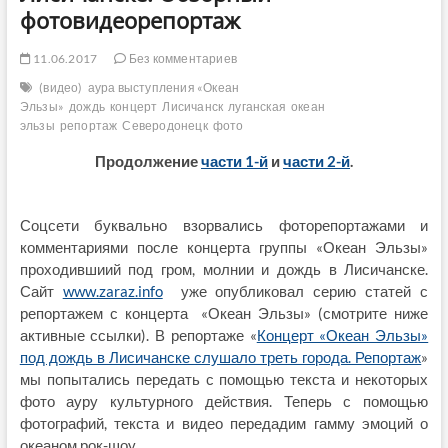
фотовидеорепортаж
11.06.2017
Без комментариев
(видео)
аура выступления «Океан
Эльзы»
дождь
концерт
Лисичанск
луганская
океан
эльзы
репортаж
Северодонецк
фото
Продолжение
части 1-й
и
части 2-й
.
Соцсети буквально взорвались фоторепортажами и
комментариями после концерта группы «Океан Эльзы»
проходившиий под гром, молнии и дождь в Лисичанске.
Сайт
www.zaraz.info
уже опубликовал серию статей с
репортажем с концерта «Океан Эльзы» (смотрите ниже
активные ссылки). В репортаже «
Концерт «Океан Эльзы»
под дождь в Лисичанске слушало треть города. Репортаж
»
мы попытались передать с помощью текста и некоторых
фото ауру культурного действия. Теперь с помощью
фотографий, текста и видео передадим гамму эмоций о
океаном рок-шоу.