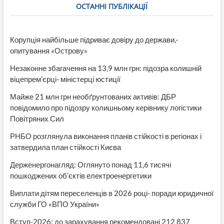
ОСТАННІ ПУБЛІКАЦІЇ
Корупція найбільше підриває довіру до держави,-
опитування «Острову»
Незаконне збагачення на 13,9 млн грн: підозра колишній
віцепрем’єрці- міністерці юстиції
Майже 21 млн грн необґрунтованих активів: ДБР
повідомило про підозру колишньому керівнику логістики
Повітряних Сил
РНБО розглянула виконання планів стійкості в регіонах і
затвердила план стійкості Києва
Держенергонагляд: Оглянуто понад 11,6 тисячі
пошкоджених об’єктів електроенергетики
Виплати дітям переселенців в 2026 році- поради юридичної
служби ГО «ВПО України»
Вступ-2026: до зарахування рекомендовані 212 837