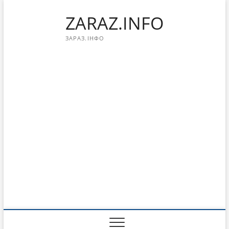
Перейти
ZARAZ.INFO
к
содержимому
ЗАРАЗ.ІНФО