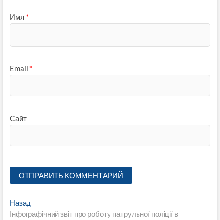
Имя
*
Email
*
Сайт
Навигация
Предыдущая
Назад
запись:
Інфографічний звіт про роботу патрульної поліції в