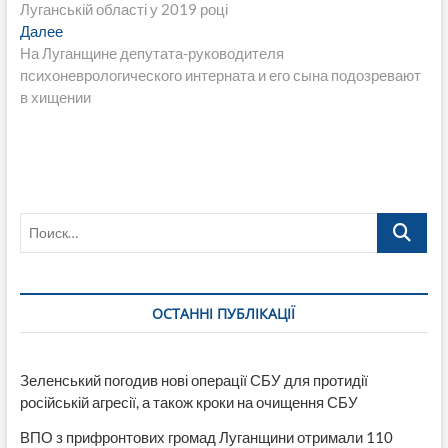
по
Луганській області у 2019 році
записям
Следующая
Далее
запись:
На Луганщине депутата-руководителя
психоневрологического интерната и его сына подозревают
в хищении
Поиск…
ОСТАННІ ПУБЛІКАЦІЇ
Зеленський погодив нові операції СБУ для протидії
російській агресії, а також кроки на очищення СБУ
ВПО з прифронтових громад Луганщини отримали 110