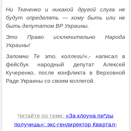
Ни Ткаченко и никакой другой слуга не
будут определять — кому быть или не
быть депутатом ВР Украины.
Это Право исключительно Народа
Украины!
Запомни Те это, коллеги!
«,- написал в
фейсбук народный депутат Алексей
Кучеренко, после конфликта в Верховной
Раде Украины со своим коллегой.
Читайте по теме:
«За клоуна пи*ды
получишь»: экс-гендиректор Квартал-