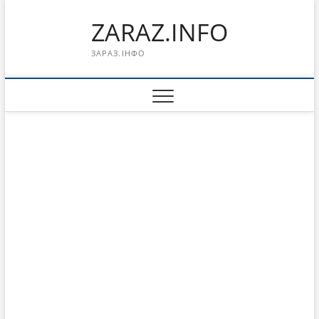
Перейти
ZARAZ.INFO
к
содержимому
ЗАРАЗ.ІНФО