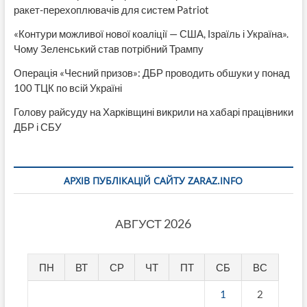
ракет-перехоплювачів для систем Patriot
«Контури можливої нової коаліції — США, Ізраїль і Україна».
Чому Зеленський став потрібний Трампу
Операція «Чесний призов»: ДБР проводить обшуки у понад
100 ТЦК по всій Україні
Голову райсуду на Харківщині викрили на хабарі працівники
ДБР і СБУ
АРХІВ ПУБЛІКАЦІЙ САЙТУ ZARAZ.INFO
АВГУСТ 2026
ПН
ВТ
СР
ЧТ
ПТ
СБ
ВС
1
2