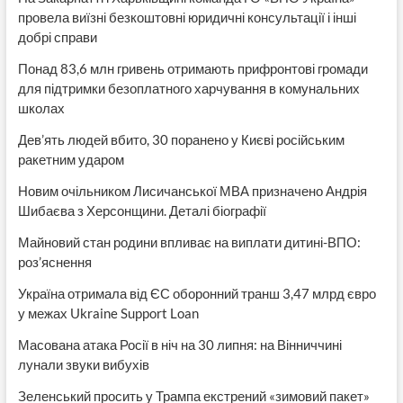
провела виїзні безкоштовні юридичні консультації і інші
добрі справи
Понад 83,6 млн гривень отримають прифронтові громади
для підтримки безоплатного харчування в комунальних
школах
Дев’ять людей вбито, 30 поранено у Києві російським
ракетним ударом
Новим очільником Лисичанської МВА призначено Андрія
Шибаєва з Херсонщини. Деталі біографії
Майновий стан родини впливає на виплати дитині-ВПО:
роз’яснення
Україна отримала від ЄС оборонний транш 3,47 млрд євро
у межах Ukraine Support Loan
Масована атака Росії в ніч на 30 липня: на Вінниччині
лунали звуки вибухів
Зеленський просить у Трампа екстрений «зимовий пакет»