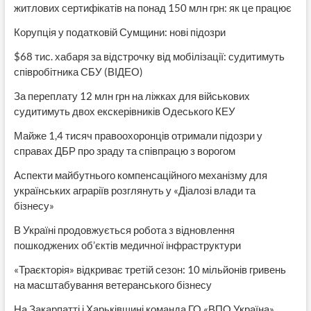
житлових сертифікатів на понад 150 млн грн: як це працює
Корупція у податковій Сумщини: нові підозри
$68 тис. хабаря за відстрочку від мобілізації: судитимуть
співробітника СБУ (ВІДЕО)
За переплату 12 млн грн на ліжках для військових
судитимуть двох екскерівників Одеського КЕУ
Майже 1,4 тисяч правоохоронців отримали підозри у
справах ДБР про зраду та співпрацю з ворогом
Аспекти майбутнього компенсаційного механізму для
українських аграріїв розглянуть у «Діалозі влади та
бізнесу»
В Україні продовжується робота з відновлення
пошкоджених об’єктів медичної інфраструктури
«Траєкторія» відкриває третій сезон: 10 мільйонів гривень
на масштабування ветеранського бізнесу
На Закарпатті і Харьківщині команда ГО «ВПО Україна»