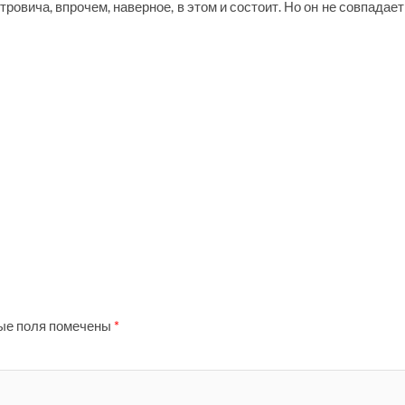
овича, впрочем, наверное, в этом и состоит. Но он не совпадает
ые поля помечены
*