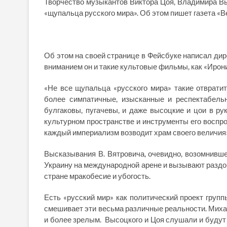
Творчество музыкантов Виктора Цоя, Владимира Вы
«щупальца русского мира». Об этом пишет газета «В
Об этом на своей странице в Фейсбуке написал ди
вниманием он и такие культовые фильмы, как «Ирон
«Не все щупальца «русского мира» такие отврати
более симпатичные, изысканные и респектабельн
булгаковы, пугачевы, и даже высоцкие и цои в 
культурном пространстве и инструменты его воспр
каждый империализм возводит храм своего величия»
Высказывания В. Вятровича, очевидно, возомнивше
Украину на международной арене и вызывают раздор
стране мракобесие и убогость.
Есть «русский мир» как политический проект груп
смешивает эти весьма различные реальности. Миха
и более зрелым. Высоцкого и Цоя слушали и будут 