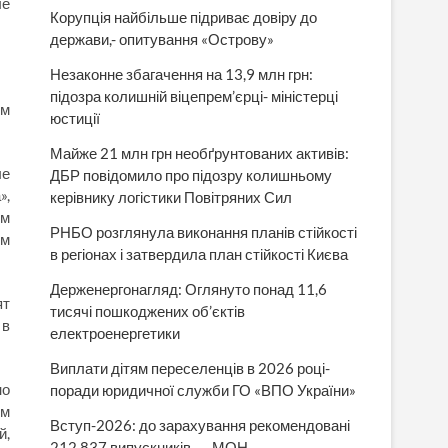
ые
Корупція найбільше підриває довіру до
держави,- опитування «Острову»
Незаконне збагачення на 13,9 млн грн:
підозра колишній віцепрем’єрці- міністерці
им
юстиції
Майже 21 млн грн необґрунтованих активів:
ые
ДБР повідомило про підозру колишньому
»,
керівнику логістики Повітряних Сил
ом
РНБО розглянула виконання планів стійкості
ом
в регіонах і затвердила план стійкості Києва
Держенергонагляд: Оглянуто понад 11,6
ят
тисячі пошкоджених об’єктів
 в
електроенергетики
Виплати дітям переселенців в 2026 році-
но
поради юридичної служби ГО «ВПО України»
им
Вступ-2026: до зарахування рекомендовані
й,
212 837 випускників, — МОН