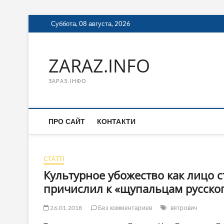
Перейти
Суббота, 08 августа, 2026
к
содержимому
ZARAZ.INFO
ЗАРАЗ.ІНФО
ПРО САЙТ
КОНТАКТИ
СТАТТІ
Культурное убожество как лицо 
причислил к «щупальцам русско
26.01.2018
Без комментариев
вятрович