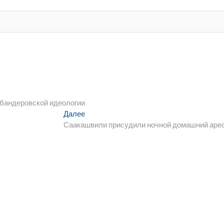
 бандеровской идеологии
Следующая
Далее
запись:
Саакашвили присудили ночной домашний аре