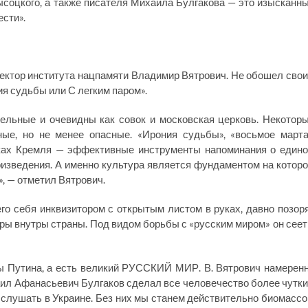
соцкого, а также писателя Михаила Булгакова — это изысканн
ести».
ректор института нацпамяти Владимир Вятрович. Не обошел сво
ия судьбы или С легким паром».
тельные и очевидны как совок и московская церковь. Некотор
ые, но не менее опасные. «Ирония судьбы», «восьмое марта
руках Кремля — эффективные инструменты напоминания о един
оизведения. А именно культура является фундаментом на котор
, — отметил Вятрович.
го себя инквизитором с открытым листом в руках, давно позор
ы внутры страны. Под видом борьбы с «русским миром» он сеет
пы Путина, а есть великий РУССКИЙ МИР. В. Вятрович намерен
ил Афанасьевич Булгаков сделал все человечество более чутк
слушать в Украине. Без них мы станем действительно биомассо