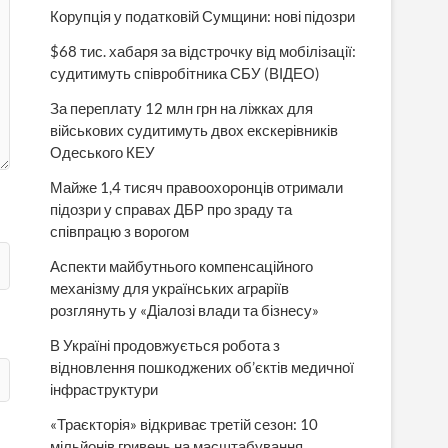
Корупція у податковій Сумщини: нові підозри
$68 тис. хабаря за відстрочку від мобілізації:
судитимуть співробітника СБУ (ВІДЕО)
За переплату 12 млн грн на ліжках для
військових судитимуть двох екскерівників
Одеського КЕУ
Майже 1,4 тисяч правоохоронців отримали
підозри у справах ДБР про зраду та
співпрацю з ворогом
Аспекти майбутнього компенсаційного
механізму для українських аграріїв
розглянуть у «Діалозі влади та бізнесу»
В Україні продовжується робота з
відновлення пошкоджених об’єктів медичної
інфраструктури
«Траєкторія» відкриває третій сезон: 10
мільйонів гривень на масштабування