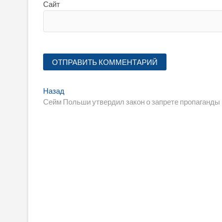
Сайт
Навигация
Предыдущая
Назад
запись:
Сейм Польши утвердил закон о запрете пропаганды
по
записям