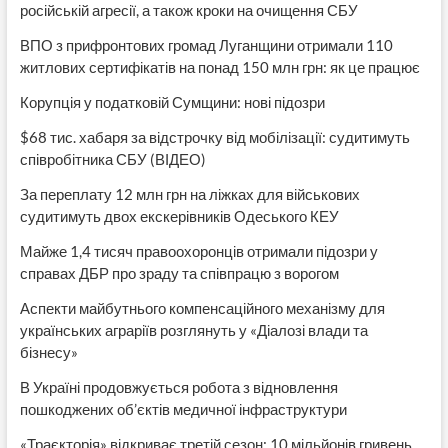
російській агресії, а також кроки на очищення СБУ
ВПО з прифронтових громад Луганщини отримали 110
житлових сертифікатів на понад 150 млн грн: як це працює
Корупція у податковій Сумщини: нові підозри
$68 тис. хабаря за відстрочку від мобілізації: судитимуть
співробітника СБУ (ВІДЕО)
За переплату 12 млн грн на ліжках для військових
судитимуть двох екскерівників Одеського КЕУ
Майже 1,4 тисяч правоохоронців отримали підозри у
справах ДБР про зраду та співпрацю з ворогом
Аспекти майбутнього компенсаційного механізму для
українських аграріїв розглянуть у «Діалозі влади та
бізнесу»
В Україні продовжується робота з відновлення
пошкоджених об’єктів медичної інфраструктури
«Траєкторія» відкриває третій сезон: 10 мільйонів гривень