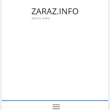
Перейти
ZARAZ.INFO
к
содержимому
ЗАРАЗ.ІНФО