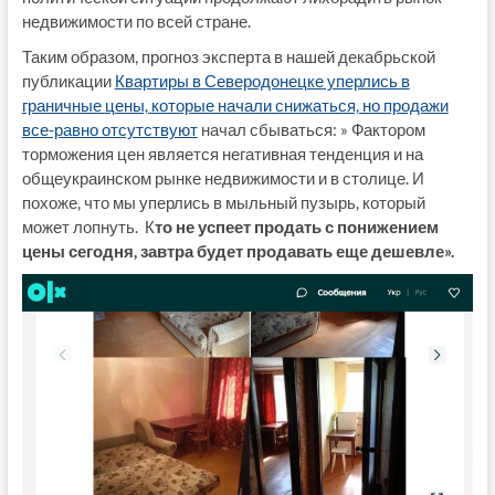
недвижимости по всей стране.
Таким образом, прогноз эксперта в нашей декабрьской
публикации
Квартиры в Северодонецке уперлись в
граничные цены, которые начали снижаться, но продажи
все-равно отсутствуют
начал сбываться: » Фактором
торможения цен является негативная тенденция и на
общеукраинском рынке недвижимости и в столице. И
похоже, что мы уперлись в мыльный пузырь, который
может лопнуть. К
то не успеет продать с понижением
цены сегодня, завтра будет продавать еще дешевле».