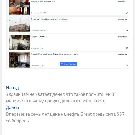
Навигация
Предыдущая
Назад
запись:
Украинцам не хватает денег: что такое прожиточный
по
минимум и почему цифры далеки от реальности
записям
Следующая
Далее
запись:
Впервые за семь лет цена на нефть Brent превысила $87
за баррель