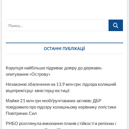
Поиск…
ОСТАННІ ПУБЛІКАЦІЇ
Корупція найбільше підриває довіру до держави,-
опитування «Острову»
Незаконне збагачення на 13,9 млн грн: підозра колишній
віцепрем’єрці- міністерці юстиції
Майже 21 млн грн необґрунтованих активів: ДБР
повідомило про підозру колишньому керівнику логістики
Повітряних Сил
РНБО розглянула виконання планів стійкості в регіонах і