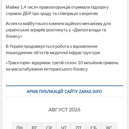
Майже 1,4 тисяч правоохоронців отримали підозри у
справах ДБР про зраду та співпрацю з ворогом
Аспекти майбутнього компенсаційного механізму для
українських аграріїв розглянуть у «Діалозі влади та
бізнесу»
В Україні продовжується робота з відновлення
пошкоджених об’єктів медичної інфраструктури
«Траєкторія» відкриває третій сезон: 10 мільйонів гривень
на масштабування ветеранського бізнесу
АРХІВ ПУБЛІКАЦІЙ САЙТУ ZARAZ.INFO
АВГУСТ 2026
ПН
ВТ
СР
ЧТ
ПТ
СБ
ВС