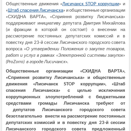
Общественные движения «
Лисичанск STOP коррупции
» и
«
Штаб спасения Лисичанска
» и общественные организации
«СХИДНА ВАРТА», «Сприяння розвитку Лисичанська»
поддерживают инициативу депутата Дмитрия Михайлова
(и фракции в которой он состоит) о внесении на
рассмотрение постоянных депутатских комиссий и в
повестку дня 23-й сессии Лисичанского городского совета
вопроса «
О утверждении Положения о закупке товаров,
работ и услуг в рамках «Электронной системы закупок»
(
ProZorro
) в городе Лисичанск
».
Общественные организации «СХИДНА ВАРТА»,
«Сприяння розвитку Лисичанська» и общественные
движения «Лисичанск STOP коррупции», «Штаб
спасения Лисичанска» с целью исключения
коррупционных злоупотреблений с бюджетными
средствами громады Лисичанска требуют от
депутатов Лисичанского городского совета
безотлагательно внести на рассмотрение постоянных
депутатских комиссий и в повестку дня 23-й сессии
Лисичанского городского совета предложенный