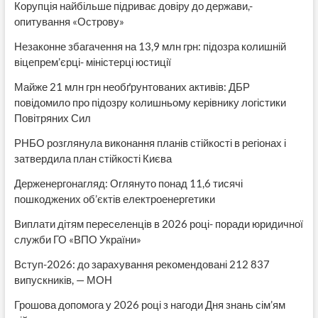
Корупція найбільше підриває довіру до держави,-
опитування «Острову»
Незаконне збагачення на 13,9 млн грн: підозра колишній
віцепрем’єрці- міністерці юстиції
Майже 21 млн грн необґрунтованих активів: ДБР
повідомило про підозру колишньому керівнику логістики
Повітряних Сил
РНБО розглянула виконання планів стійкості в регіонах і
затвердила план стійкості Києва
Держенергонагляд: Оглянуто понад 11,6 тисячі
пошкоджених об’єктів електроенергетики
Виплати дітям переселенців в 2026 році- поради юридичної
служби ГО «ВПО України»
Вступ-2026: до зарахування рекомендовані 212 837
випускників, — МОН
Грошова допомога у 2026 році з нагоди Дня знань сім’ям