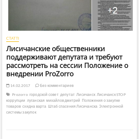
СТАТТІ
Лисичанские общественники
поддерживают депутата и требуют
рассмотреть на сессии Положение о
внедрении ProZorro
14.02.2017
Без комментариев
Prozorro
городской совет
депутат
Лисичанск
Лисичанск STOP
коррупции
луганская
михайлов дмитрий
Положения о закупке
товаров
схидна варта
Штаб спасения Лисичанска
Электронной
системы закупок