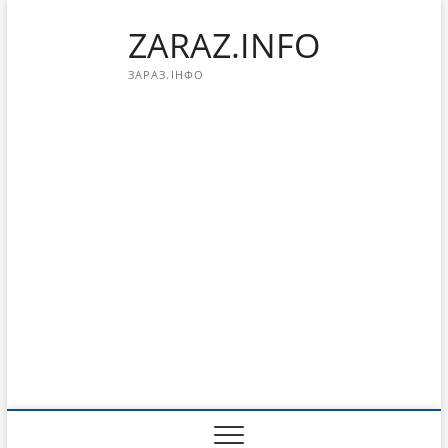
Перейти
ZARAZ.INFO
к
содержимому
ЗАРАЗ.ІНФО