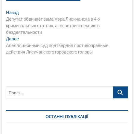
Навигация
Предыдущая
Назад
запись:
Депутат обвиняет зама мэра Лисичанска в 4-х
по
криминальных статьях, а госавтоинспекцию в
записям
бездеятельности
Следующая
Далее
запись:
Апелляционный суд подтвердил противоправные
действия Лисичанского городского головы
Поиск…
ОСТАННІ ПУБЛІКАЦІЇ