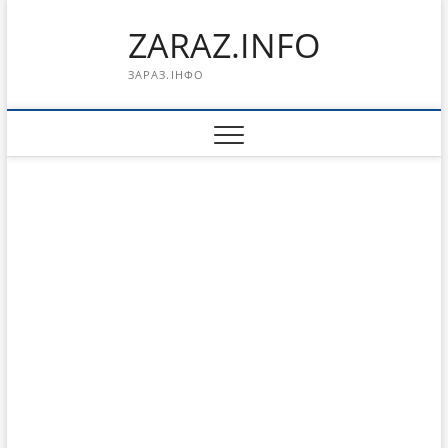
Перейти
ZARAZ.INFO
к
содержимому
ЗАРАЗ.ІНФО