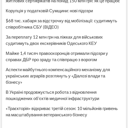
житлових сертифікатів на понад 150 млн грн: як це працює
Корупція у податковій Сумщини: нові підозри
$68 тис. хабаря за відстрочку від мобілізації: судитимуть
співробітника СБУ (ВІДЕО)
За переплату 12 млн грн на ліжках для військових
судитимуть двох екскерівників Одеського КЕУ
Майже 1,4 тисяч правоохоронців отримали підозри у
справах ДБР про зраду та співпрацю з ворогом
Аспекти майбутнього компенсаційного механізму для
українських аграріїв розглянуть у «Діалозі влади та
бізнесу»
В Україні продовжується робота з відновлення
пошкоджених об’єктів медичної інфраструктури
«Траєкторія» відкриває третій сезон: 10 мільйонів гривень
на масштабування ветеранського бізнесу