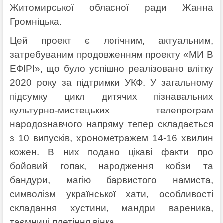
Житомирської обласної ради Жанна
Громніцька.
Цей проект є логічним, актуальним,
затребуваним продовженням проекту «МИ В
ЕФІРІ», що було успішно реалізовано влітку
2020 року за підтримки УКФ. У загальному
підсумку цикл дитячих пізнавальних
культурно-мистецьких телепрограм
народознавчого напряму тепер складається
з 10 випусків, хронометражем 14-16 хвилин
кожен. В них подано цікаві факти про
бойовий гопак, народження кобзи та
бандури, магію барвистого намиста,
символізм української хати, особливості
складання хустини, мандри вареника,
таємниці плетіння вінка.