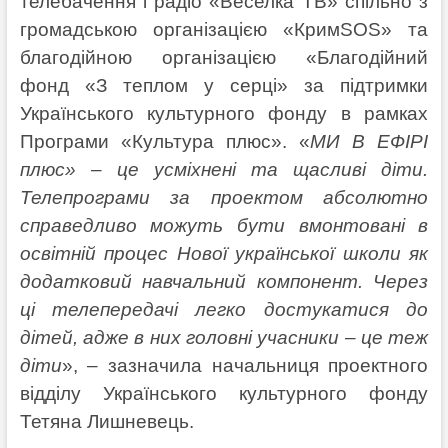
телебачення і радіо «Веселка TВ» спільно з
громадською організацією «КримSOS» та
благодійною організацією «Благодійний
фонд «З теплом у серці» за підтримки
Українського культурного фонду в рамках
Програми «Культура плюс». «
МИ В ЕФІРІ
плюс» – це усміхнені та щасливі діти.
Телепрограми за проектом абсолютно
справедливо можуть бути вмонтовані в
освітній процес Нової української школи як
додатковий навчальний компонент. Через
ці телепередачі легко достукатися до
дітей, адже в них головні учасники – це теж
діти
», – зазначила начальниця проектного
відділу Українського культурного фонду
Тетяна Лишневець.