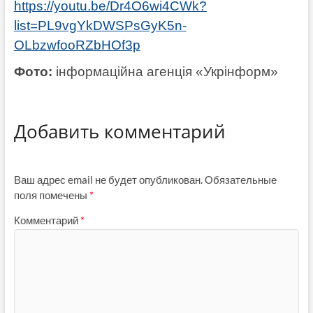
https://youtu.be/Dr4O6wi4CWk?
list=PL9vgYkDWSPsGyK5n-
OLbzwfooRZbHOf3p
Фото:
інформаційна агенція «Укрінформ»
Добавить комментарий
Ваш адрес email не будет опубликован.
Обязательные
поля помечены
*
Комментарий
*