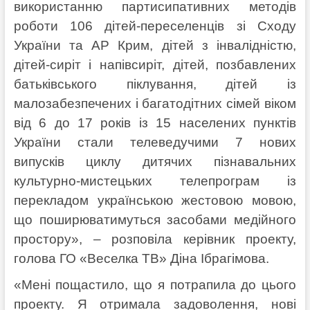
використанню партисипативних методів
роботи 106 дітей-переселенців зі Сходу
України та АР Крим, дітей з інвалідністю,
дітей-сиріт і напівсиріт, дітей, позбавлених
батьківського піклування, дітей із
малозабезпечених і багатодітних сімей віком
від 6 до 17 років із 15 населених пунктів
України стали телеведучими 7 нових
випусків циклу дитячих пізнавальних
культурно-мистецьких телепрограм із
перекладом українською жестовою мовою,
що поширюватимуться засобами медійного
простору», – розповіла керівник проекту,
голова ГО «Веселка ТВ» Діна Ібрагімова.
«Мені пощастило, що я потрапила до цього
проекту. Я отримала задоволення, нові