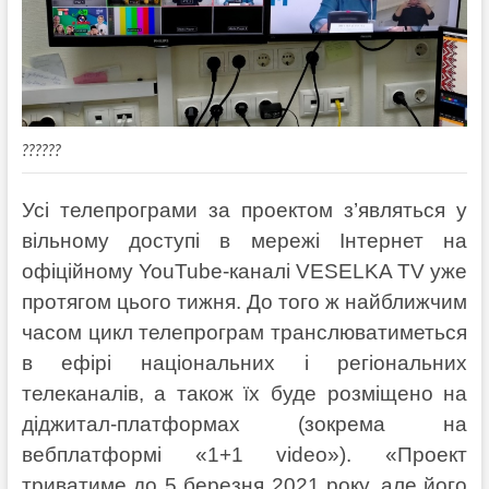
??????
Усі телепрограми за проектом з’являться у
вільному доступі в мережі Інтернет на
офіційному YouTube-каналі VESELKA TV уже
протягом цього тижня. До того ж найближчим
часом цикл телепрограм транслюватиметься
в ефірі національних і регіональних
телеканалів, а також їх буде розміщено на
діджитал-платформах (зокрема на
вебплатформі «1+1 video»). «Проект
триватиме до 5 березня 2021 року, але його