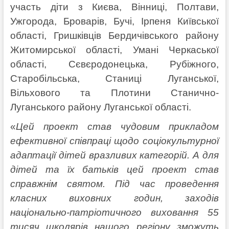
участь діти з Києва, Вінниці, Полтави,
Ужгорода, Броварів, Бучі, Ірпеня Київської
області, Гришківців Бердичівського району
Житомирської області, Умані Черкаської
області, Сєвєродонецька, Рубіжного,
Старобільська, Станиці Луганської,
Вільхового та Плотини Станично-
Луганського району Луганської області.
«
Цей проект став чудовим прикладом
ефективної співпраці щодо соціокультурної
адаптації дітей вразливих категорій. А для
дітей та їх батьків цей проект став
справжнім святом. Під час проведення
класних виховних годин, заходів
національно-патріотичного виховання 55
тисяч школярів нашого регіону зможуть