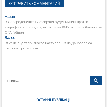
Навигация
Предыдущая
Назад
запись:
В Северодонецке 19 февраля будет митинг против
по
«тарифного геноцида», за отставку КМУ и главы Луганской
записям
ОГА Гайдая
Следующая
Далее
запись:
ВСУ не видят признаков наступления на Донбассе со
стороны противника
Поиск…
ОСТАННІ ПУБЛІКАЦІЇ