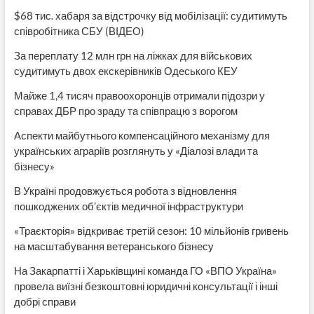
$68 тис. хабаря за відстрочку від мобілізації: судитимуть
співробітника СБУ (ВІДЕО)
За переплату 12 млн грн на ліжках для військових
судитимуть двох екскерівників Одеського КЕУ
Майже 1,4 тисяч правоохоронців отримали підозри у
справах ДБР про зраду та співпрацю з ворогом
Аспекти майбутнього компенсаційного механізму для
українських аграріїв розглянуть у «Діалозі влади та
бізнесу»
В Україні продовжується робота з відновлення
пошкоджених об’єктів медичної інфраструктури
«Траєкторія» відкриває третій сезон: 10 мільйонів гривень
на масштабування ветеранського бізнесу
На Закарпатті і Харьківщині команда ГО «ВПО Україна»
провела виїзні безкоштовні юридичні консультації і інші
добрі справи