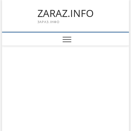
Перейти
ZARAZ.INFO
к
содержимому
ЗАРАЗ.ІНФО