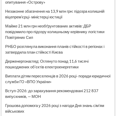
опитування «Острову»
Незаконне збагачення на 13,9 млн грн: підозра колишній
віцепрем’єрці- міністерці юстиції
Майже 21 млн грн необґрунтованих активів: ДБР
повідомило про підозру колишньому керівнику логістики
Повітряних Сил
РНБО розглянула виконання планів стійкості в регіонах і
затвердила план стійкості Києва
Держенергонагляд: Оглянуто понад 11,6 тисячі
пошкоджених об’єктів електроенергетики
Виплати дітям переселенців в 2026 році- поради юридичної
служби ГО «ВПО України»
Вступ-2026: до зарахування рекомендовані 212 837
випускників, — МОН
Грошова допомога у 2026 році з нагоди Дня знань сім’ям
військових