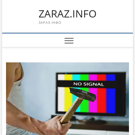
Перейти
ZARAZ.INFO
к
содержимому
ЗАРАЗ.ІНФО