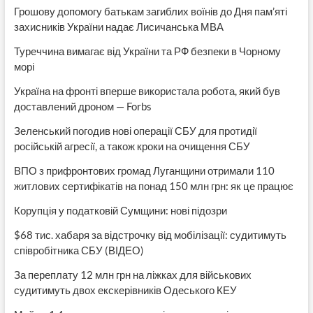
Грошову допомогу батькам загиблих воїнів до Дня пам’яті
захисників України надає Лисичанська МВА
Туреччина вимагає від України та РФ безпеки в Чорному
морі
Україна на фронті вперше використала робота, який був
доставлений дроном — Forbs
Зеленський погодив нові операції СБУ для протидії
російській агресії, а також кроки на очищення СБУ
ВПО з прифронтових громад Луганщини отримали 110
житлових сертифікатів на понад 150 млн грн: як це працює
Корупція у податковій Сумщини: нові підозри
$68 тис. хабаря за відстрочку від мобілізації: судитимуть
співробітника СБУ (ВІДЕО)
За переплату 12 млн грн на ліжках для військових
судитимуть двох екскерівників Одеського КЕУ