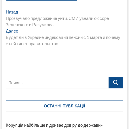
Навигация
Предыдущая
Назад
запись:
Прозвучало предложение уйти. СМИ узнали о ссоре
по
Зеленского и Разумкова
записям
Следующая
Далее
запись:
Будет ли в Украине индексация пенсий с 1 марта и почему
с ней тянет правительство
Поиск…
ОСТАННІ ПУБЛІКАЦІЇ
Корупція найбільше підриває довіру до держави,-