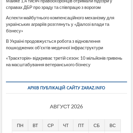
Майже 1,4 тисяч правоохоронців отримали підозри у
справах ДБР про зраду та співпрацю з ворогом
Аспекти майбутнього компенсаційного механізму для
українських аграріїв розглянуть у «Діалозі влади та
бізнесу»
В Україні продовжується робота з відновлення
пошкоджених об’єктів медичної інфраструктури
«Траєкторія» відкриває третій сезон: 10 мільйонів гривень
на масштабування ветеранського бізнесу
АРХІВ ПУБЛІКАЦІЙ САЙТУ ZARAZ.INFO
АВГУСТ 2026
ПН
ВТ
СР
ЧТ
ПТ
СБ
ВС