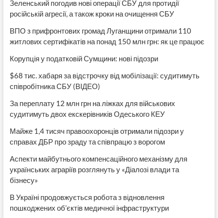
Зеленський погодив нові операції СБУ для протидії
російській агресії, а також кроки на очищення СБУ
ВПО з прифронтових громад Луганщини отримали 110
житлових сертифікатів на понад 150 млн грн: як це працює
Корупція у податковій Сумщини: нові підозри
$68 тис. хабаря за відстрочку від мобілізації: судитимуть
співробітника СБУ (ВІДЕО)
За переплату 12 млн грн на ліжках для військових
судитимуть двох екскерівників Одеського КЕУ
Майже 1,4 тисяч правоохоронців отримали підозри у
справах ДБР про зраду та співпрацю з ворогом
Аспекти майбутнього компенсаційного механізму для
українських аграріїв розглянуть у «Діалозі влади та
бізнесу»
В Україні продовжується робота з відновлення
пошкоджених об’єктів медичної інфраструктури