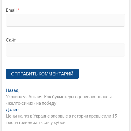
Email
*
Сайт
Навигация
Предыдущая
Назад
запись:
Украина vs Англия. Как букмекеры оценивают шансы
по
«желто-синих» на победу
записям
Следующая
Далее
запись:
Цены на газ в Украине впервые в истории превысили 15
тысяч гривен за тысячу кубов