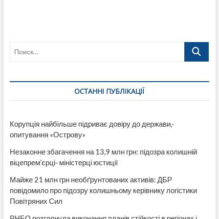
Поиск…
ОСТАННІ ПУБЛІКАЦІЇ
Корупція найбільше підриває довіру до держави,-
опитування «Острову»
Незаконне збагачення на 13,9 млн грн: підозра колишній
віцепрем’єрці- міністерці юстиції
Майже 21 млн грн необґрунтованих активів: ДБР
повідомило про підозру колишньому керівнику логістики
Повітряних Сил
РНБО розглянула виконання планів стійкості в регіонах і