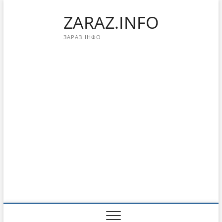
Перейти
ZARAZ.INFO
к
содержимому
ЗАРАЗ.ІНФО