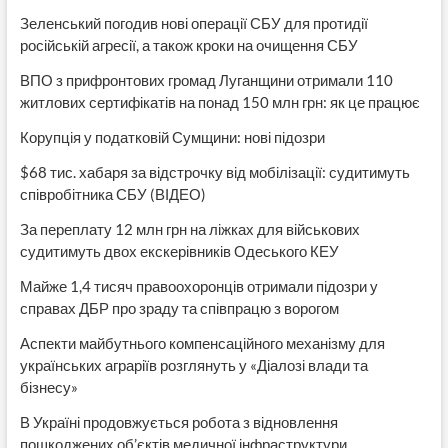
Зеленський погодив нові операції СБУ для протидії
російській агресії, а також кроки на очищення СБУ
ВПО з прифронтових громад Луганщини отримали 110
житлових сертифікатів на понад 150 млн грн: як це працює
Корупція у податковій Сумщини: нові підозри
$68 тис. хабаря за відстрочку від мобілізації: судитимуть
співробітника СБУ (ВІДЕО)
За переплату 12 млн грн на ліжках для військових
судитимуть двох екскерівників Одеського КЕУ
Майже 1,4 тисяч правоохоронців отримали підозри у
справах ДБР про зраду та співпрацю з ворогом
Аспекти майбутнього компенсаційного механізму для
українських аграріїв розглянуть у «Діалозі влади та
бізнесу»
В Україні продовжується робота з відновлення
пошкоджених об’єктів медичної інфраструктури