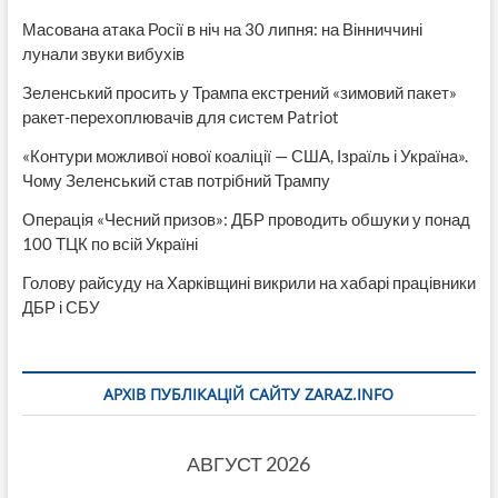
Масована атака Росії в ніч на 30 липня: на Вінниччині
лунали звуки вибухів
Зеленський просить у Трампа екстрений «зимовий пакет»
ракет-перехоплювачів для систем Patriot
«Контури можливої нової коаліції — США, Ізраїль і Україна».
Чому Зеленський став потрібний Трампу
Операція «Чесний призов»: ДБР проводить обшуки у понад
100 ТЦК по всій Україні
Голову райсуду на Харківщині викрили на хабарі працівники
ДБР і СБУ
АРХІВ ПУБЛІКАЦІЙ САЙТУ ZARAZ.INFO
АВГУСТ 2026