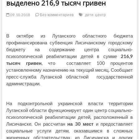
выделено 216,9 тысяч гривен
09.10.2018
Без комментариев
дети
центр
В октябре из Луганского областного бюджета
профинансирована субвенция Лисичанскому городскому
бюджету на содержание центра социально-
психологической реабилитации детей в сумме
216,9
тысяч гривен
, что составляет 100 процентов
установленному назначению на текущий месяц. Сообщает
пресс-служба Луганской областной государственной
администрации.
На подконтрольной украинской власти территории
Луганской области функционирует один центр социально-
психологической реабилитации детей, расположенный в
Лисичанске. Он рассчитан
на 30 мест
и предоставляет
социальные услуги детям, оказавшимся в сложных
жизненных обстоятельствах, из Лисичанска и других