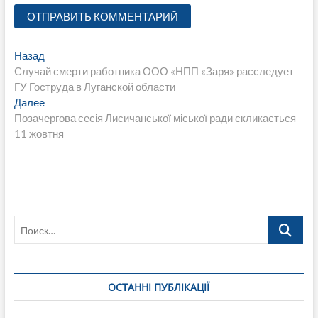
Навигация
Предыдущая
Назад
запись:
Случай смерти работника ООО «НПП «Заря» расследует
по
ГУ Гоструда в Луганской области
записям
Следующая
Далее
запись:
Позачергова сесія Лисичанської міської ради скликається
11 жовтня
Поиск…
ОСТАННІ ПУБЛІКАЦІЇ