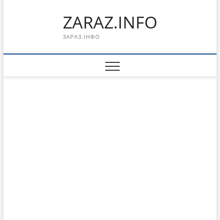
Перейти
ZARAZ.INFO
к
содержимому
ЗАРАЗ.ІНФО