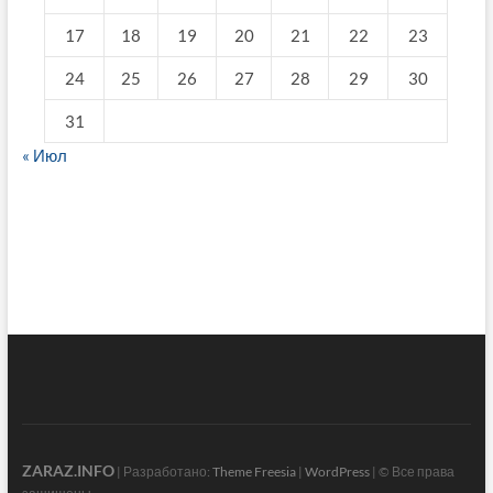
17
18
19
20
21
22
23
24
25
26
27
28
29
30
31
« Июл
fake breitling
ZARAZ.INFO
| Разработано:
Theme Freesia
|
WordPress
| © Все права