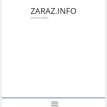
Перейти
ZARAZ.INFO
к
содержимому
ЗАРАЗ.ІНФО