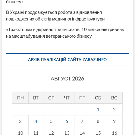
бізнесу»
В Україні продовжується робота з відновлення
пошкоджених об’єктів медичної інфраструктури
«Траєкторія» відкриває третій сезон: 10 мільйонів гривень
на масштабування ветеранського бізнесу
АРХІВ ПУБЛІКАЦІЙ САЙТУ ZARAZ.INFO
АВГУСТ 2026
ПН
ВТ
СР
ЧТ
ПТ
СБ
ВС
1
2
3
4
5
6
7
8
9
10
11
12
13
14
15
16