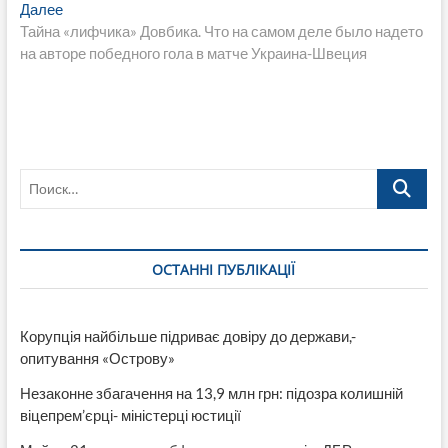
записям
Следующая
Далее
запись:
Тайна «лифчика» Довбика. Что на самом деле было надето
на авторе победного гола в матче Украина-Швеция
Поиск…
ОСТАННІ ПУБЛІКАЦІЇ
Корупція найбільше підриває довіру до держави,-
опитування «Острову»
Незаконне збагачення на 13,9 млн грн: підозра колишній
віцепрем’єрці- міністерці юстиції