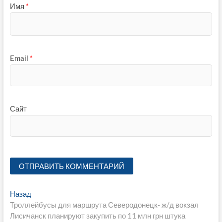
Имя
*
Email
*
Сайт
Навигация
Предыдущая
Назад
запись:
Троллейбусы для маршрута Северодонецк- ж/д вокзал
по
Лисичанск планируют закупить по 11 млн грн штука