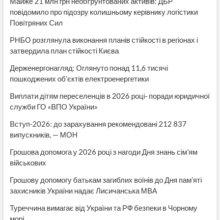
Майже 21 млн грн необґрунтованих активів: ДБР
повідомило про підозру колишньому керівнику логістики
Повітряних Сил
РНБО розглянула виконання планів стійкості в регіонах і
затвердила план стійкості Києва
Держенергонагляд: Оглянуто понад 11,6 тисячі
пошкоджених об’єктів електроенергетики
Виплати дітям переселенців в 2026 році- поради юридичної
служби ГО «ВПО України»
Вступ-2026: до зарахування рекомендовані 212 837
випускників, — МОН
Грошова допомога у 2026 році з нагоди Дня знань сім’ям
військових
Грошову допомогу батькам загиблих воїнів до Дня пам’яті
захисників України надає Лисичанська МВА
Туреччина вимагає від України та РФ безпеки в Чорному
морі