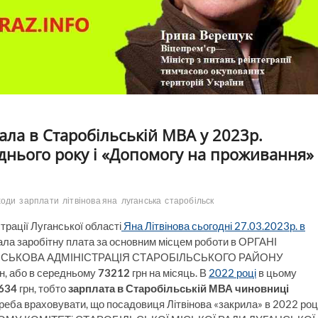
ла в Старобільській МВА у 2023р.
днього року і «Допомогу на проживання»
ходи
зарплати
літвінова яна
луганська
старобільск
трації Луганської області
Яна Літвінова сьогодні 27.03.2023р. в
мала заробітну плата за основним місцем роботи в ОРГАНІ
ЙСЬКОВА АДМІНІСТРАЦІЯ СТАРОБІЛЬСЬКОГО РАЙОНУ
н, або в середньому
73212
грн на місяць. В
2022 році
в цьому
634
грн, тобто
зарплата в Старобільській МВА чиновниці
реба враховувати, що посадовиця Літвінова «закрила» в 2022 роц