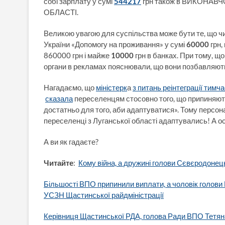
собі зарплату у сумі
544217
грн також в ВИКОНАВ
ОБЛАСТІ.
Великою увагою для суспільства може бути те, що ч
України «Допомогу на проживання» у сумі
60000
грн,
860000 грн і майже
10000
грн в банках. При тому, 
органи в рекламах пояснювали, що вони позбавляють
Нагадаємо, що
міністерк
а
з питань реінтеграції тимч
сказала
переселенцям стосовно того, що припиняютс
достатньо для того, аби адаптуватися». Тому персо
переселенці з Луганської області адаптувались! А о
А ви як гадаєте?
Читайте
:
Кому війна, а дружині голови Сєвєродонец
Більшості ВПО припинили виплати, а чоловік голови
УСЗН Щастинської райдміністрації
Керівниця Щастинської РДА, голова Ради ВПО Тетяна