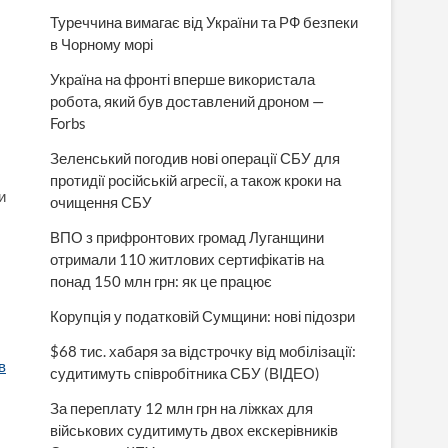
Туреччина вимагає від України та РФ безпеки
в Чорному морі
Україна на фронті вперше використала
робота, який був доставлений дроном —
Forbs
Зеленський погодив нові операції СБУ для
протидії російській агресії, а також кроки на
и
очищення СБУ
ВПО з прифронтових громад Луганщини
отримали 110 житлових сертифікатів на
понад 150 млн грн: як це працює
Корупція у податковій Сумщини: нові підозри
$68 тис. хабаря за відстрочку від мобілізації:
в
судитимуть співробітника СБУ (ВІДЕО)
За переплату 12 млн грн на ліжках для
військових судитимуть двох екскерівників