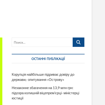
Поиск…
ОСТАННІ ПУБЛІКАЦІЇ
Корупція найбільше підриває довіру до
держави,- опитування «Острову»
Незаконне збагачення на 13,9 млн грн:
підозра колишній віцепрем’єрці- міністерці
юстиції