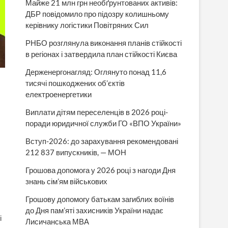
Майже 21 млн грн необґрунтованих активів:
ДБР повідомило про підозру колишньому
керівнику логістики Повітряних Сил
РНБО розглянула виконання планів стійкості
в регіонах і затвердила план стійкості Києва
Держенергонагляд: Оглянуто понад 11,6
тисячі пошкоджених об’єктів
електроенергетики
Виплати дітям переселенців в 2026 році-
поради юридичної служби ГО «ВПО України»
Вступ-2026: до зарахування рекомендовані
212 837 випускників, — МОН
Грошова допомога у 2026 році з нагоди Дня
знань сім’ям військових
Грошову допомогу батькам загиблих воїнів
до Дня пам’яті захисників України надає
і
Лисичанська МВА