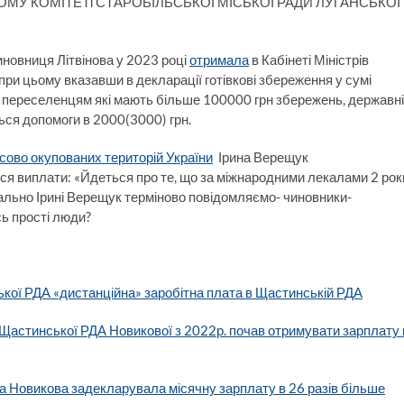
ЧОМУ КОМІТЕТі СТАРОБІЛЬСЬКОЇ МІСЬКОЇ РАДИ ЛУГАНСЬКОЇ
иновниця Літвінова у 2023 році
отримала
в Кабінеті Міністрів
 при цьому вказавши в декларації готівкові збереження у сумі
що переселенцям які мають більше 100000 грн збережень, державні
ся допомоги в 2000(3000) грн.
асово окупованих територій України
Ірина Верещук
я виплати: «Йдеться про те, що за міжнародними лекалами 2 рок
нально Ірині Верещук терміново повідомляємо- чиновники-
сь прості люди?
ької РДА «дистанційна» заробітна плата в Щастинській РДА
 Щастинської РДА Новикової з 2022р. почав отримувати зарплату 
 Новикова задекларувала місячну зарплату в 26 разів більше