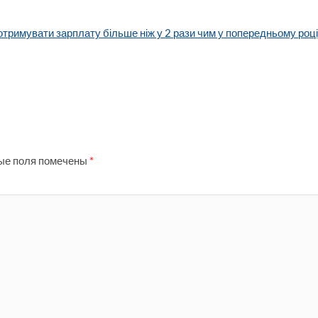
отримувати зарплату більше ніж у 2 рази чим у попередньому році
ые поля помечены
*