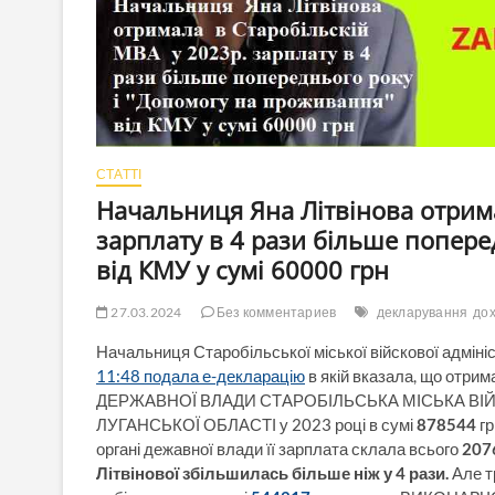
СТАТТІ
Начальниця Яна Літвінова отрима
зарплату в 4 рази більше попере
від КМУ у сумі 60000 грн
27.03.2024
Без комментариев
декларування
до
Начальниця Старобільської міської війскової адмініс
11:48 подала е-декларацію
в якій вказала, що отри
ДЕРЖАВНОЇ ВЛАДИ СТАРОБІЛЬСЬКА МІСЬКА ВІ
ЛУГАНСЬКОЇ ОБЛАСТІ у 2023 році в сумі
878544
гр
органі дежавної влади її зарплата склала всього
207
Літвінової збільшилась більше ніж у 4 рази.
Але т