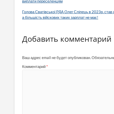
виплати переселенцям
Голова Сватівської РДА Олег Сліпець в 2023р. став 
а більшість війскових таких зарплат не має!
Добавить комментарий
Ваш адрес email не будет опубликован.
Обязательн
Комментарий
*