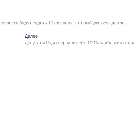
ичанске будут судить 17 февраля, который уже осужден за
Следующая
Далее
запись:
Депутаты Рады вернули себе 100% надбавки к окла