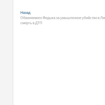
Навигация
Предыдущая
Назад
запись:
Обвиняемого Федыка за умышленное убийство в Лис
по
смерть в ДТП
записям