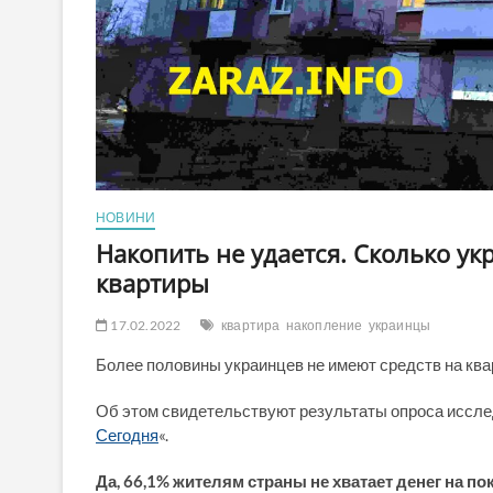
НОВИНИ
Накопить не удается. Сколько ук
квартиры
17.02.2022
квартира
накопление
украинцы
Более половины украинцев не имеют средств на квар
Об этом свидетельствуют результаты опроса исслед
Сегодня
«.
Да, 66,1% жителям страны не хватает денег на 