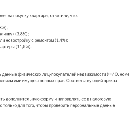
нег на покупку квартиры, ответили, что:
3%);
линку» (3,8%);
ли новостройку с ремонтом (1,4%);
артиры (11,8%).
ь данные физических лиц-покупателей недвижимости (ФИО, ном
лением ими имущественных прав. Соответствующий приказ
ть дополнительную форму и направлять ее в налоговую
то только для того, чтобы проверить персональные данные