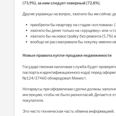
(73,9%), за ним следует северный (72,8%)
.
Другие украинцы на вопрос, хватило бы им сейчас де
приобрели бы квартиру на стадии «котлована» (
хватило бы денег только на «хрущевку» или «ста
хватило бы на новостройку без ремонта (5,7%) и
вообще не рассматривали бы покупку именно кв
Новые правила купли-продажи недвижимости
Государственная налоговая служба будет проверят
паспорта и идентификационного кода) перед оформ
№124/37460 обнародовал Минюст.
Нотариусы при оформлении сделки должны заполня
инспекцию, чтобы не было разногласий. Делается э
покупателя.
Это чисто техническая часть обмена информацией.