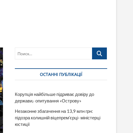
Поиск…
ОСТАННІ ПУБЛІКАЦІЇ
Корупція найбільше підриває довіру до
держави,- опитування «Острову»
Незаконне збагачення на 13,9 млн грн:
підозра колишній віцепрем’єрці- міністерці
юстиції