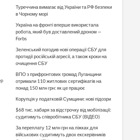
Туреччина вимагає від України та РФ безпеки
в Чорному морі
Україна на фронті вперше використала
робота, який був доставлений дроном —
Forbs
Зеленський погодив нові операції СБУ для
протидії російській агресії, а також кроки на
очищення СБУ
ВПО з прифронтових громад Луганщини
ер
отримали 110 житлових сертифікатів на
понад 150 млн грн: як це працює
Корупція у податковій Сумщини: нові підозри
$68 тис. хабаря за відстрочку від мобілізації:
судитимуть співробітника СБУ (ВІДЕО)
За переплату 12 млн грн на ліжках для
військових судитимуть двох екскерівників