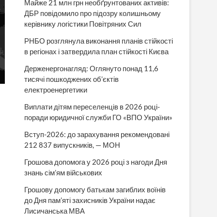
Майже 21 млн грн необґрунтованих активів:
ДБР повідомило про підозру колишньому
керівнику логістики Повітряних Сил
РНБО розглянула виконання планів стійкості
в регіонах і затвердила план стійкості Києва
Держенергонагляд: Оглянуто понад 11,6
тисячі пошкоджених об’єктів
електроенергетики
Виплати дітям переселенців в 2026 році-
поради юридичної служби ГО «ВПО України»
Вступ-2026: до зарахування рекомендовані
212 837 випускників, — МОН
Грошова допомога у 2026 році з нагоди Дня
знань сім’ям військових
Грошову допомогу батькам загиблих воїнів
до Дня пам’яті захисників України надає
Лисичанська МВА