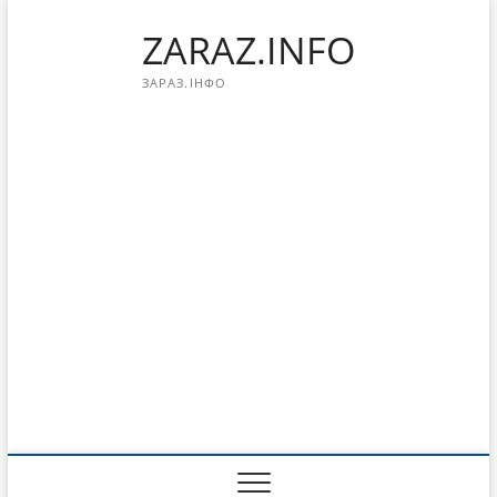
Перейти
ZARAZ.INFO
к
содержимому
ЗАРАЗ.ІНФО