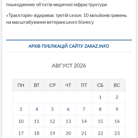
пошкоджених об’єктів медичної інфраструктури
«Траєкторія» відкриває третій сезон: 10 мільйонів гривень
на масштабування ветеранського бізнесу
АРХІВ ПУБЛІКАЦІЙ САЙТУ ZARAZ.INFO
АВГУСТ 2026
ПН
ВТ
СР
ЧТ
ПТ
СБ
ВС
1
2
3
4
5
6
7
8
9
10
11
12
13
14
15
16
17
18
19
20
21
22
23