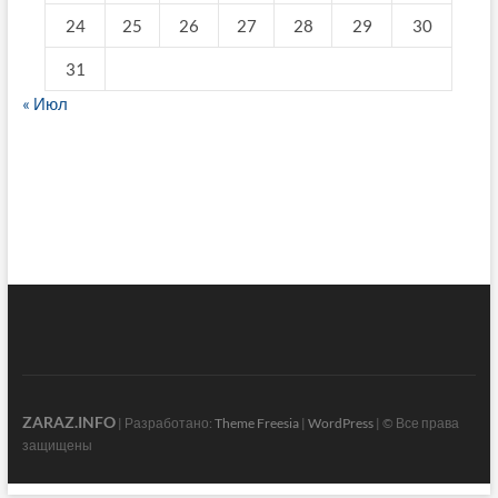
24
25
26
27
28
29
30
31
« Июл
fake breitling
ZARAZ.INFO
| Разработано:
Theme Freesia
|
WordPress
| © Все права
защищены