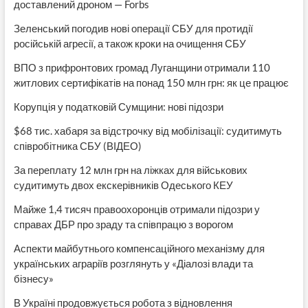
доставлений дроном — Forbs
Зеленський погодив нові операції СБУ для протидії
російській агресії, а також кроки на очищення СБУ
ВПО з прифронтових громад Луганщини отримали 110
житлових сертифікатів на понад 150 млн грн: як це працює
Корупція у податковій Сумщини: нові підозри
$68 тис. хабаря за відстрочку від мобілізації: судитимуть
співробітника СБУ (ВІДЕО)
За переплату 12 млн грн на ліжках для військових
судитимуть двох екскерівників Одеського КЕУ
Майже 1,4 тисяч правоохоронців отримали підозри у
справах ДБР про зраду та співпрацю з ворогом
Аспекти майбутнього компенсаційного механізму для
українських аграріїв розглянуть у «Діалозі влади та
бізнесу»
В Україні продовжується робота з відновлення