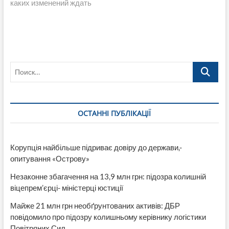
каких изменений ждать
Поиск…
ОСТАННІ ПУБЛІКАЦІЇ
Корупція найбільше підриває довіру до держави,-
опитування «Острову»
Незаконне збагачення на 13,9 млн грн: підозра колишній
віцепрем’єрці- міністерці юстиції
Майже 21 млн грн необґрунтованих активів: ДБР
повідомило про підозру колишньому керівнику логістики
Повітряних Сил