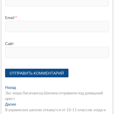
Email
*
Сайт
Навигация
Предыдущая
Назад
запись:
Экс-мэра Лисичанска Шилина отправили под домашний
по
арест
записям
Следующая
Далее
запись:
В украинских школах откажутся от 10-11 классов: когда и