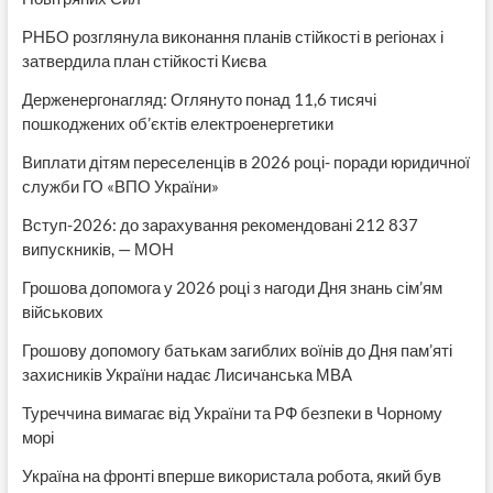
РНБО розглянула виконання планів стійкості в регіонах і
затвердила план стійкості Києва
Держенергонагляд: Оглянуто понад 11,6 тисячі
пошкоджених об’єктів електроенергетики
Виплати дітям переселенців в 2026 році- поради юридичної
служби ГО «ВПО України»
Вступ-2026: до зарахування рекомендовані 212 837
випускників, — МОН
Грошова допомога у 2026 році з нагоди Дня знань сім’ям
військових
Грошову допомогу батькам загиблих воїнів до Дня пам’яті
захисників України надає Лисичанська МВА
Туреччина вимагає від України та РФ безпеки в Чорному
морі
Україна на фронті вперше використала робота, який був