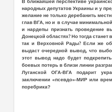
В ближайшей перспективе украинск
народных депутатов Украины и у пр
желание не только деребанить мест
глав ВГА, но и в случае минимально
и нардепы признать проведение в
Донецкой областях? Но тогда станет 
так и Верховной Рады? Если же о
выдаст очередной вывод, что выбор
этот вывод надо будет подкрепит
боевых потерь в близи линии разгр
Луганской ОГА-ВГА подарит укр
заключении «псевдо»-МИР или врем
поребрика?