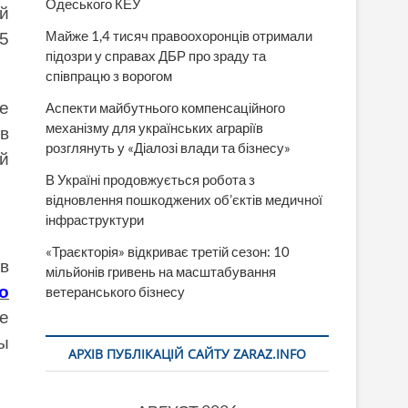
Одеського КЕУ
ой
Майже 1,4 тисяч правоохоронців отримали
5
підозри у справах ДБР про зраду та
співпрацю з ворогом
е
Аспекти майбутнього компенсаційного
механізму для українських аграріїв
в
розглянуть у «Діалозі влади та бізнесу»
й
В Україні продовжується робота з
.
відновлення пошкоджених об’єктів медичної
інфраструктури
«Траєкторія» відкриває третій сезон: 10
в
мільйонів гривень на масштабування
о
ветеранського бізнесу
те
ы
АРХІВ ПУБЛІКАЦІЙ САЙТУ ZARAZ.INFO