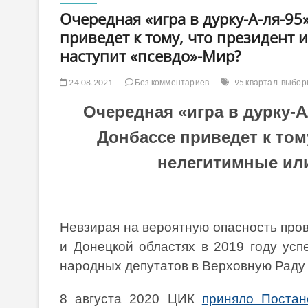
Очередная «игра в дурку-А-ля-95
приведет к тому, что президент
наступит «псевдо»-Мир?
24.08.2021
Без комментариев
95 квартал
выбор
Очередная «игра в дурку-А
Донбассе приведет к том
нелегитимные ил
Невзирая на вероятную опасность про
и Донецкой областях в 2019 году ус
народных депутатов в Верховную Раду
8 августа 2020 ЦИК
приняло Поста