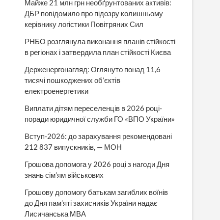
Майже 21 млн грн необґрунтованих активів:
ДБР повідомило про підозру колишньому
керівнику логістики Повітряних Сил
РНБО розглянула виконання планів стійкості
в регіонах і затвердила план стійкості Києва
Держенергонагляд: Оглянуто понад 11,6
тисячі пошкоджених об’єктів
електроенергетики
Виплати дітям переселенців в 2026 році-
поради юридичної служби ГО «ВПО України»
Вступ-2026: до зарахування рекомендовані
212 837 випускників, — МОН
Грошова допомога у 2026 році з нагоди Дня
знань сім’ям військових
Грошову допомогу батькам загиблих воїнів
до Дня пам’яті захисників України надає
Лисичанська МВА