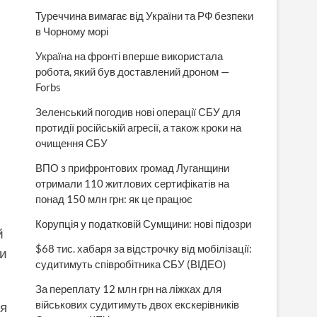
Туреччина вимагає від України та РФ безпеки
в Чорному морі
Україна на фронті вперше використала
робота, який був доставлений дроном —
Forbs
Зеленський погодив нові операції СБУ для
протидії російській агресії, а також кроки на
очищення СБУ
ВПО з прифронтових громад Луганщини
отримали 110 житлових сертифікатів на
понад 150 млн грн: як це працює
Корупція у податковій Сумщини: нові підозри
й
$68 тис. хабаря за відстрочку від мобілізації:
и
судитимуть співробітника СБУ (ВІДЕО)
За переплату 12 млн грн на ліжках для
військових судитимуть двох екскерівників
я