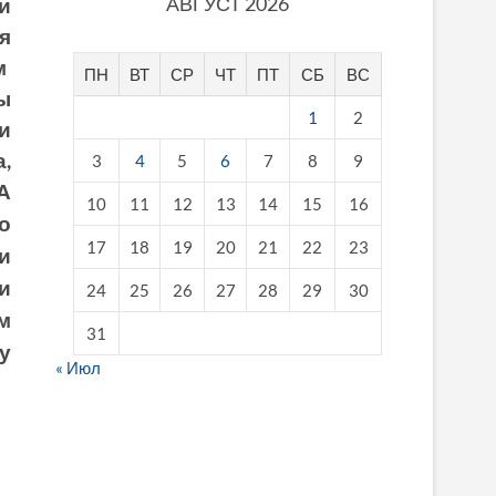
АВГУСТ 2026
и
я
м
ПН
ВТ
СР
ЧТ
ПТ
СБ
ВС
ы
1
2
и
,
3
4
5
6
7
8
9
А
10
11
12
13
14
15
16
о
17
18
19
20
21
22
23
и
и
24
25
26
27
28
29
30
м
31
у
« Июл
fake breitling