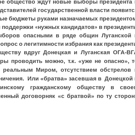
ое общество ждут новые выборы президента 
едставителей государственной власти появитс
ные бюджеты руками назначаемых президенто
й поддержки «нужных кандидатов» в президент
ыборов опасными в ряде общин Луганской 
вопрос о легитимности избрания как президента
бществу вдруг
Донецкая и Луганская ОГА-ВГ
ы проводить можно, т.к. «уже не опасно», т
ь реальным Миром, отсутствием обстрелов 
аничения. Или «братва» засевшая в Донецкой 
аинскому гражданскому обществу в свое
енный договорняк «с братвой» по ту сторон