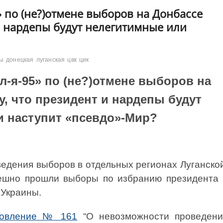
» по (не?)отмене выборов на Донбассе
 и нардепы будут нелегитимные или
ы
донецкая
луганская
цвк
цик
л-я-95» по (не?)отмене выборов на
у, что президент и нардепы будут
и наступит «псевдо»-Мир?
ведения выборов в отдельных регионах Луганско
пешно прошли выборы по избранию президента 
 Украины.
новление № 161
“О невозможности проведени