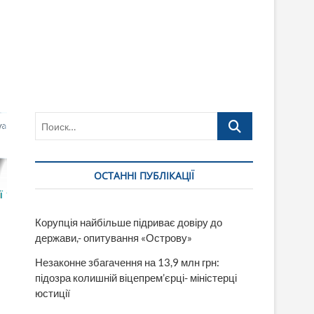
Поиск…
ОСТАННІ ПУБЛІКАЦІЇ
Корупція найбільше підриває довіру до
держави,- опитування «Острову»
Незаконне збагачення на 13,9 млн грн:
підозра колишній віцепрем’єрці- міністерці
юстиції