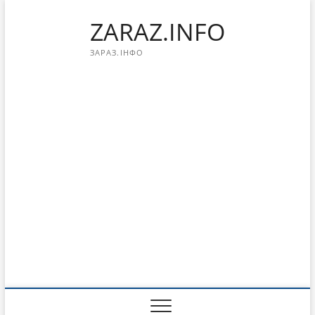
Перейти
ZARAZ.INFO
к
содержимому
ЗАРАЗ.ІНФО