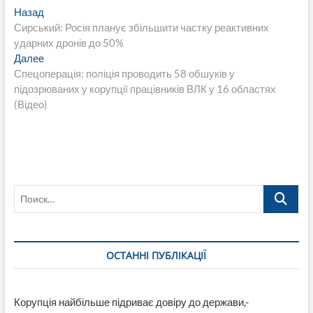
Навигация
Предыдущая
Назад
запись:
Сирський: Росія планує збільшити частку реактивних
по
ударних дронів до 50%
записям
Следующая
Далее
запись:
Спецоперація: поліція проводить 58 обшуків у
підозрюваних у корупції працівників ВЛК у 16 областях
(Відео)
Поиск…
ОСТАННІ ПУБЛІКАЦІЇ
Корупція найбільше підриває довіру до держави,-