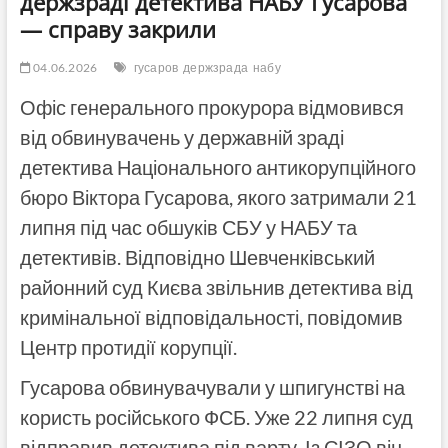
держзраді детектива НАБУ Гусарова
— справу закрили
04.06.2026
гусаров
держзрада
набу
Офіс генерального прокурора відмовився
від обвинувачень у державній зраді
детектива Національного антикорупційного
бюро Віктора Гусарова, якого затримали 21
липня під час обшуків СБУ у НАБУ та
детективів. Відповідно Шевченківський
районний суд Києва звільнив детектива від
кримінальної відповідальності, повідомив
Центр протидії корупції.
Гусарова обвинувачували у шпигунстві на
користь російського ФСБ. Уже 22 липня суд
відправив детектива під варту. Із СІЗО він