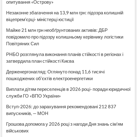
опитування «Острову»
Незаконне збагачення на 13,9 млн грн: підозра колишній
віцепрем’єрці- міністерці юстиції
Майже 21 млн грн необґрунтованих активів: ДБР
повідомило про підозру колишньому керівнику логістики
Повітряних Сил
РНБО розглянула виконання планів стійкості в регіонах і
затвердила план стійкості Києва
Держенергонагляд: Оглянуто понад 11,6 тисячі
пошкоджених об’єктів електроенергетики
Виплати дітям переселенців в 2026 році- поради юридичної
служби ГО «ВПО України»
Вступ-2026: до зарахування рекомендовані 212 837
випускників, — МОН
Грошова допомога у 2026 році з нагоди Дня знань сім’ям
військових