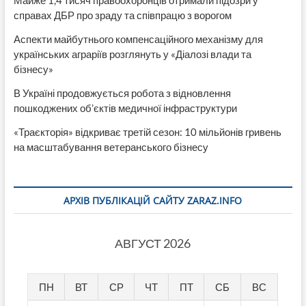
справах ДБР про зраду та співпрацю з ворогом
Аспекти майбутнього компенсаційного механізму для
українських аграріїв розглянуть у «Діалозі влади та
бізнесу»
В Україні продовжується робота з відновлення
пошкоджених об’єктів медичної інфраструктури
«Траєкторія» відкриває третій сезон: 10 мільйонів гривень
на масштабування ветеранського бізнесу
АРХІВ ПУБЛІКАЦІЙ САЙТУ ZARAZ.INFO
АВГУСТ 2026
ПН
ВТ
СР
ЧТ
ПТ
СБ
ВС