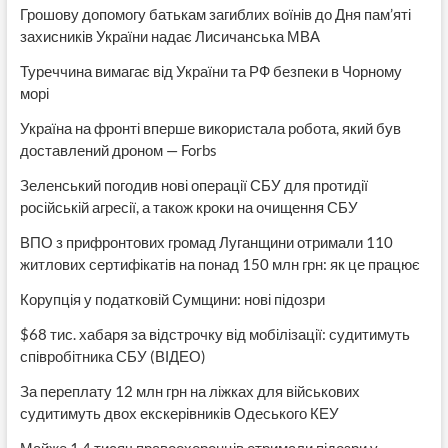
Грошову допомогу батькам загиблих воїнів до Дня пам’яті
захисників України надає Лисичанська МВА
Туреччина вимагає від України та РФ безпеки в Чорному
морі
Україна на фронті вперше використала робота, який був
доставлений дроном — Forbs
Зеленський погодив нові операції СБУ для протидії
російській агресії, а також кроки на очищення СБУ
ВПО з прифронтових громад Луганщини отримали 110
житлових сертифікатів на понад 150 млн грн: як це працює
Корупція у податковій Сумщини: нові підозри
$68 тис. хабаря за відстрочку від мобілізації: судитимуть
співробітника СБУ (ВІДЕО)
За переплату 12 млн грн на ліжках для військових
судитимуть двох екскерівників Одеського КЕУ
Майже 1,4 тисяч правоохоронців отримали підозри у