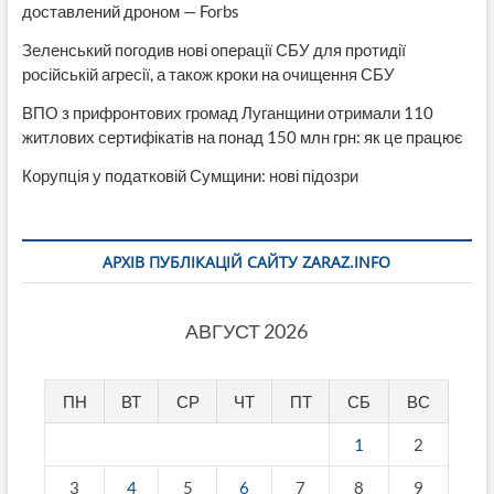
доставлений дроном — Forbs
Зеленський погодив нові операції СБУ для протидії
російській агресії, а також кроки на очищення СБУ
ВПО з прифронтових громад Луганщини отримали 110
житлових сертифікатів на понад 150 млн грн: як це працює
Корупція у податковій Сумщини: нові підозри
АРХІВ ПУБЛІКАЦІЙ САЙТУ ZARAZ.INFO
АВГУСТ 2026
ПН
ВТ
СР
ЧТ
ПТ
СБ
ВС
1
2
3
4
5
6
7
8
9