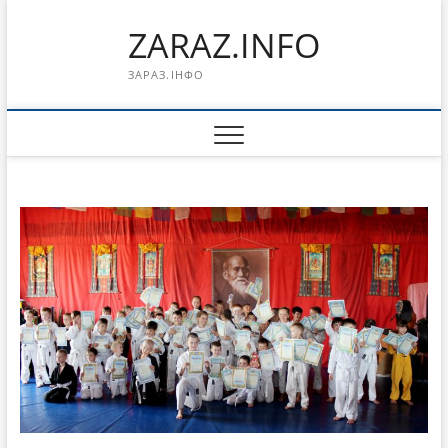
Перейти
ZARAZ.INFO
к
содержимому
ЗАРАЗ.ІНФО