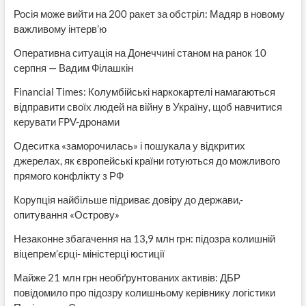
Росія може вийти на 200 ракет за обстріл: Мадяр в новому
важливому інтерв’ю
Оперативна ситуація на Донеччині станом на ранок 10
серпня — Вадим Філашкін
Financial Times: Колумбійські наркокартелі намагаються
відправити своїх людей на війну в Україну, щоб навчитися
керувати FPV-дронами
Одеситка «заморочилась» і пошукала у відкритих
джерелах, як європейські країни готуються до можливого
прямого конфлікту з РФ
Корупція найбільше підриває довіру до держави,-
опитування «Острову»
Незаконне збагачення на 13,9 млн грн: підозра колишній
віцепрем’єрці- міністерці юстиції
Майже 21 млн грн необґрунтованих активів: ДБР
повідомило про підозру колишньому керівнику логістики