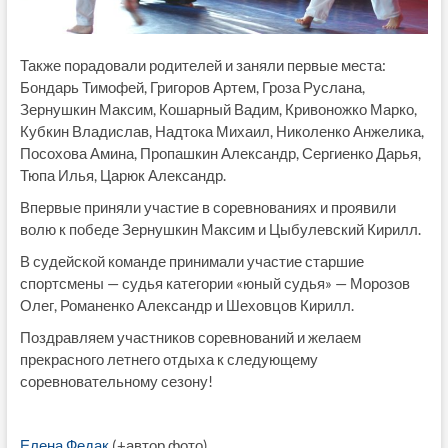
Также порадовали родителей и заняли первые места:
Бондарь Тимофей, Григоров Артем, Гроза Руслана,
Зернушкин Максим, Кошарный Вадим, Кривоножко Марко,
Кубкин Владислав, Надтока Михаил, Николенко Анжелика,
Посохова Амина, Пропашкин Александр, Сергиенко Дарья,
Тюпа Илья, Царюк Александр.
Впервые приняли участие в соревнованиях и проявили
волю к победе Зернушкин Максим и Цыбулевский Кирилл.
В судейской команде принимали участие старшие
спортсмены — судья категории «юный судья» — Морозов
Олег, Романенко Александр и Шеховцов Кирилл.
Поздравляем участников соревнований и желаем
прекрасного летнего отдыха к следующему
соревновательному сезону!
Елена Федак
(+автор фото)