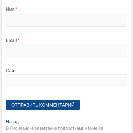
Имя
*
Email
*
Сайт
Навигация
Предыдущая
Назад
запись:
В Лисичанске за метание подростками камней в
по