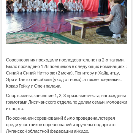
Соревнования проходили последовательно на 2-х татами .
Было проведено 128 поединков в следующих номинациях :
Синай и Синай Нитто рю (2 меча), Понитеру и Хайшитцу,
Яри и Танто тайсабаки (уход от ножа), а также поединки с
Кокар Гейку и Опен палача.
Спортсмены, занявшие 1, 2, 3 призовые места, награждены
грамотами Лисичанского отдела по делам семьи, молодежи
и спорта.
По окончании соревнований было проведена лотерея
среди участников соревнований и вручены подарки от
Луганской областной федерации айкидо.