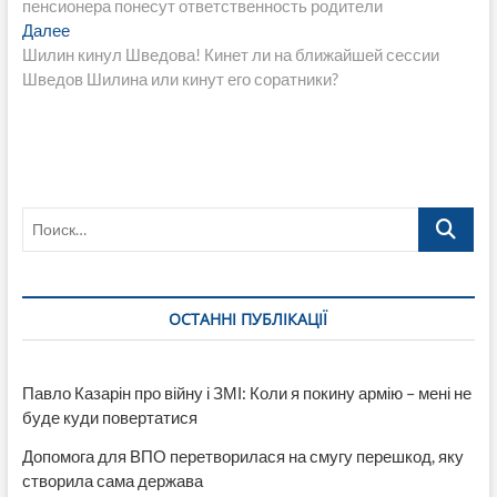
пенсионера понесут ответственность родители
записям
Следующая
Далее
запись:
Шилин кинул Шведова! Кинет ли на ближайшей сессии
Шведов Шилина или кинут его соратники?
Поиск…
ОСТАННІ ПУБЛІКАЦІЇ
Павло Казарін про війну і ЗМІ: Коли я покину армію – мені не
буде куди повертатися
Допомога для ВПО перетворилася на смугу перешкод, яку
створила сама держава