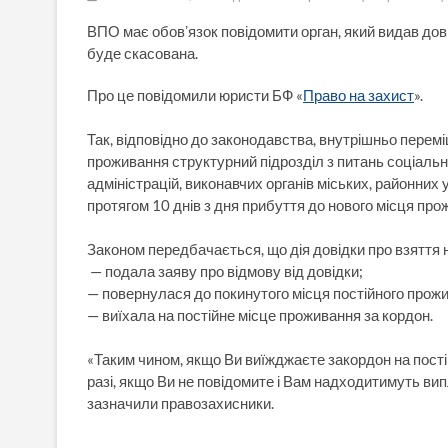
ВПО має обовʼязок повідомити орган, який видав дові
буде скасована.
Про це повідомили юристи БФ «
Право на захист
».
Так, відповідно до законодавства, внутрішньо перем
проживання структурний підрозділ з питань соціальн
адміністрацій, виконавчих органів міських, районних 
протягом 10 днів з дня прибуття до нового місця пр
Законом передбачається, що дія довідки про взяття 
— подала заяву про відмову від довідки;
— повернулася до покинутого місця постійного прож
— виїхала на постійне місце проживання за кордон.
«Таким чином, якщо Ви виїжджаєте закордон на пості
разі, якщо Ви не повідомите і Вам надходитимуть ви
зазначили правозахисники.