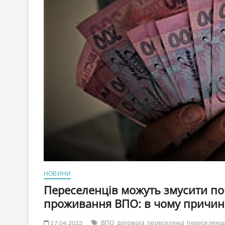
НОВИНИ
Переселенців можуть змусити по
проживання ВПО: в чому причин
17.04.2023
ВПО
допомога
переселенці
переселенц