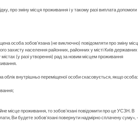
дку, про зміну місця проживання і у такому разі виплата допомоги
іщена особа зобов’язана (не виключно) повідомляти про зміну міс
ого захисту населення районних, районних у місті Київ державних
у містах (у разі утворення) рад за новим місцем проживання
оживання.
на облік внутрішньо переміщеної особи скасовується, якщо особа
ивання;
йне місце проживання, то зобов’язані повідомити про це УСЗН. В
плати, Ви будете зобов’язані повернути надмірно сплачену суму», 