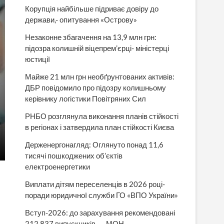
Корупція найбільше підриває довіру до
держави,- опитування «Острову»
Незаконне збагачення на 13,9 млн грн:
підозра колишній віцепрем’єрці- міністерці
юстиції
Майже 21 млн грн необґрунтованих активів:
ДБР повідомило про підозру колишньому
керівнику логістики Повітряних Сил
РНБО розглянула виконання планів стійкості
в регіонах і затвердила план стійкості Києва
Держенергонагляд: Оглянуто понад 11,6
тисячі пошкоджених об’єктів
електроенергетики
Виплати дітям переселенців в 2026 році-
поради юридичної служби ГО «ВПО України»
Вступ-2026: до зарахування рекомендовані
212 837 випускників, — МОН