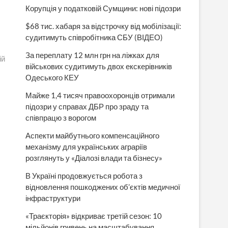
Корупція у податковій Сумщини: нові підозри
$68 тис. хабаря за відстрочку від мобілізації:
судитимуть співробітника СБУ (ВІДЕО)
За переплату 12 млн грн на ліжках для
ій
військових судитимуть двох екскерівників
Одеського КЕУ
Майже 1,4 тисяч правоохоронців отримали
підозри у справах ДБР про зраду та
співпрацю з ворогом
Аспекти майбутнього компенсаційного
механізму для українських аграріїв
розглянуть у «Діалозі влади та бізнесу»
В Україні продовжується робота з
відновлення пошкоджених об’єктів медичної
інфраструктури
«Траєкторія» відкриває третій сезон: 10
мільйонів гривень на масштабування