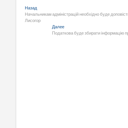
Навигация
Предыдущая
Назад
запись:
Начальникам адміністрацій необхідно буде доповіст
по
Лисогор
записям
Следующая
Далее
запись:
Податкова буде збирати інформацію пр